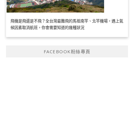
飛機是飛還是不飛？全台灣最難飛的馬祖南竿、北竿機場，遇上氣
候因素取消航班，你會需要知道的幾種狀況
FACEBOOK粉絲專頁