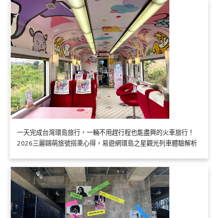
一天完成台灣環島旅行，一輛不用趕行程也能盡興的火車旅行！
2026三麗鷗萌旅號搭乘心得，易遊網環島之星觀光列車體驗解析