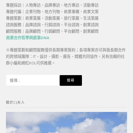
專題採訪｜人物專訪、品牌專訪、地方專訪、活動專訪
專題代編｜企業刊物、地方刊物、商業專欄、商業文案
專題策劃｜商業策展、活動策展、旅行策展、生活策展
諮詢服務｜品牌諮詢、行銷諮詢、平台諮詢、創業諮詢
顧問服務｜品牌顧問、行銷顧問、平台顧問、創業顧問
商業合作哲學與敘事DNA
※專題策劃和顧問服務僅供長期專案簽約；各項專案亦可與我長期合作
的跨領域團隊：IT、設計、攝影、廣告、媒體共同協作，另有信賴的社
群小編和網紅KOL可供推薦。
搜
尋
關
鍵
關於CJ夫人
字: