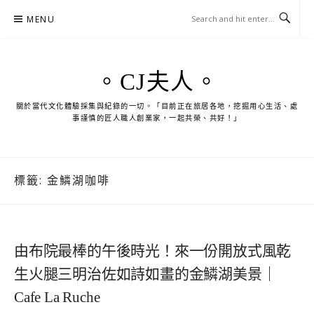
Skip
MENU
to
content
。CJ夫人。
關於當代文化體驗採集與紀錄的一切。「目前正在旅居各地，挖掘用心生活、處
事謹慎的匠人職人創業家，一起共榮、共好！」
標籤:
金鱗湖咖啡
由布院最棒的午後時光！來一份開放式風乾
生火腿三明治佐如詩如畫的金鱗湖美景｜
Cafe La Ruche