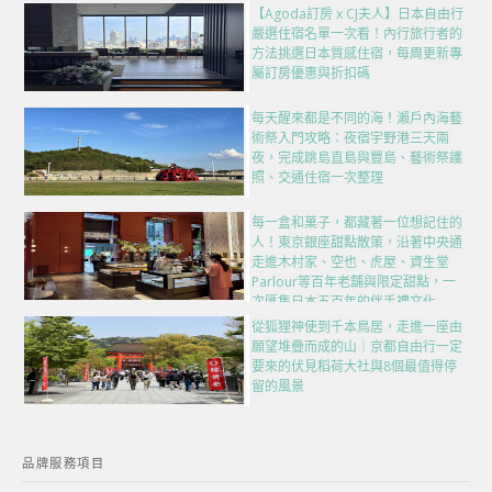
【Agoda訂房 x CJ夫人】日本自由行
嚴選住宿名單一次看！內行旅行者的
方法挑選日本質感住宿，每周更新專
屬訂房優惠與折扣碼
每天醒來都是不同的海！瀨戶內海藝
術祭入門攻略：夜宿宇野港三天兩
夜，完成跳島直島與豐島、藝術祭護
照、交通住宿一次整理
每一盒和菓子，都藏著一位想記住的
人！東京銀座甜點散策，沿著中央通
走進木村家、空也、虎屋、資生堂
Parlour等百年老舖與限定甜點，一
次匯集日本五百年的伴手禮文化
從狐狸神使到千本鳥居，走進一座由
願望堆疊而成的山｜京都自由行一定
要來的伏見稻荷大社與8個最值得停
留的風景
品牌服務項目