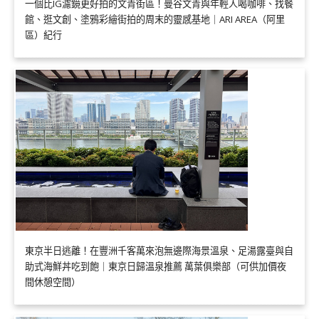
一個比IG濾鏡更好拍的文青街區！曼谷文青與年輕人喝咖啡、找餐
館、逛文創、塗鴉彩繪街拍的周末的靈感基地｜ARI AREA（阿里
區）紀行
東京半日逃離！在豐洲千客萬來泡無邊際海景溫泉、足湯露臺與自
助式海鮮丼吃到飽｜東京日歸溫泉推薦 萬葉俱樂部（可供加價夜
間休憩空間）