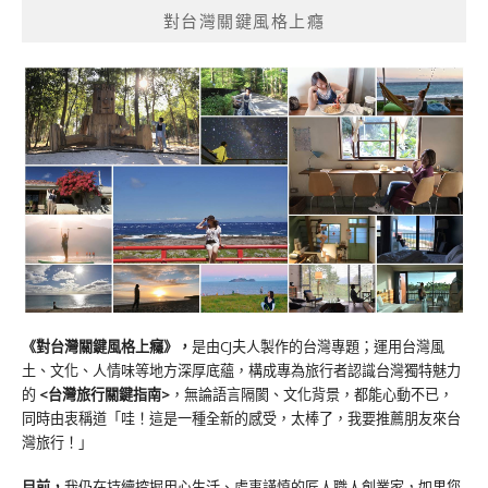
對台灣關鍵風格上癮
《對台灣關鍵風格上癮》
，
是由CJ夫人製作的台灣專題；運用台灣風
土、文化、人情味等地方深厚底蘊，構成專為旅行者認識台灣獨特魅力
的
<台灣旅行關鍵指南>
，無論語言隔閡、文化背景，都能心動不已，
同時由衷稱道「哇！這是一種全新的感受，太棒了，我要推薦朋友來台
灣旅行！」
目前，
我仍在持續挖掘用心生活、處事謹慎的匠人職人創業家，如果您