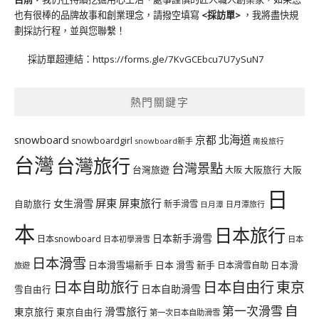
也有很棒的品牌故事和創業理念，請撥空填寫
<
採訪單
>
，我將盡快規
劃採訪行程，並與您聯繫！
採訪單超連結：
https://forms.gle/7KvGCEbcu7U7ySuN7
熱門關鍵字
北海道
snowboard
京都
snowboardgirl
snowboard新手
南投旅行
台灣
台灣旅行
台灣景點
台灣旅遊
大阪旅行
大阪
大阪
日
屏東
屏東旅行
女生滑雪
自助旅行
新手滑雪
日月潭旅行
日月潭
本
日本旅行
日本新手滑雪
日本snowboard
日本初學滑雪
日本
日本滑雪
日本滑雪場新手
日本 滑雪 新手
日本滑雪自助
日本滑
旅遊
日本自由行
日本自助旅行
東京
日本自助滑雪
雪自由行
自
第一次滑雪
滑雪旅行
東京旅行
東京自由行
第一次日本自助滑雪