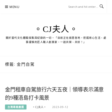
Skip
MENU
to
content
。CJ夫人。
關於當代文化體驗採集與紀錄的一切。「目前正在旅居各地，挖掘用心生活、處
事謹慎的匠人職人創業家，一起共榮、共好！」
標籤:
金門自駕
金門租車自駕旅行六天五夜｜領導表示滿意
的9種浯島打卡風景
台灣專題嚴選
。CJ夫人。
2023-09-12