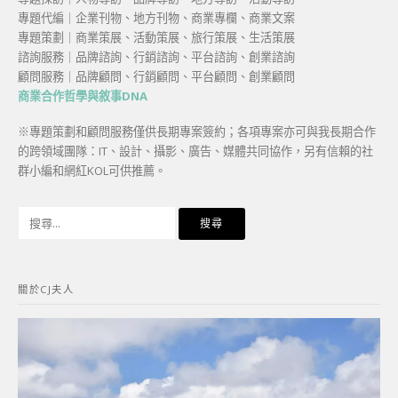
專題代編｜企業刊物、地方刊物、商業專欄、商業文案
專題策劃｜商業策展、活動策展、旅行策展、生活策展
諮詢服務｜品牌諮詢、行銷諮詢、平台諮詢、創業諮詢
顧問服務｜品牌顧問、行銷顧問、平台顧問、創業顧問
商業合作哲學與敘事DNA
※專題策劃和顧問服務僅供長期專案簽約；各項專案亦可與我長期合作
的跨領域團隊：IT、設計、攝影、廣告、媒體共同協作，另有信賴的社
群小編和網紅KOL可供推薦。
搜
尋
關
鍵
關於CJ夫人
字: