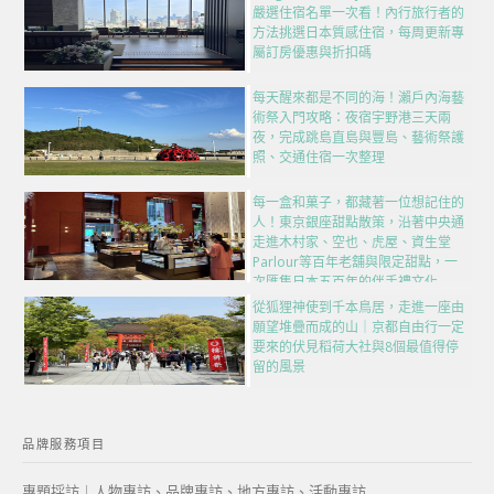
嚴選住宿名單一次看！內行旅行者的
方法挑選日本質感住宿，每周更新專
屬訂房優惠與折扣碼
每天醒來都是不同的海！瀨戶內海藝
術祭入門攻略：夜宿宇野港三天兩
夜，完成跳島直島與豐島、藝術祭護
照、交通住宿一次整理
每一盒和菓子，都藏著一位想記住的
人！東京銀座甜點散策，沿著中央通
走進木村家、空也、虎屋、資生堂
Parlour等百年老舖與限定甜點，一
次匯集日本五百年的伴手禮文化
從狐狸神使到千本鳥居，走進一座由
願望堆疊而成的山｜京都自由行一定
要來的伏見稻荷大社與8個最值得停
留的風景
品牌服務項目
專題採訪｜人物專訪、品牌專訪、地方專訪、活動專訪