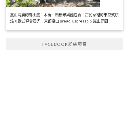
嵐山清晨的鄉土感：木窗、榻榻米與麵包香！古民家裡的東京式烘
焙 X 歐式輕食晨光｜京都嵐山 Bread, Espresso & 嵐山庭園
FACEBOOK粉絲專頁