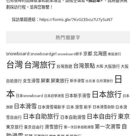
也有很棒的品牌故事和創業理念，請撥空填寫
<
採訪單
>
，我將盡快規
劃採訪行程，並與您聯繫！
採訪單超連結：
https://forms.gle/7KvGCEbcu7U7ySuN7
熱門關鍵字
北海道
snowboard
京都
snowboardgirl
snowboard新手
南投旅行
台灣
台灣旅行
台灣景點
台灣旅遊
大阪旅行
大阪
大阪
日
屏東
屏東旅行
女生滑雪
自助旅行
新手滑雪
日月潭旅行
日月潭
本
日本旅行
日本新手滑雪
日本snowboard
日本初學滑雪
日本
日本滑雪
日本滑雪場新手
日本 滑雪 新手
日本滑雪自助
日本滑
旅遊
日本自由行
日本自助旅行
東京
日本自助滑雪
雪自由行
自
第一次滑雪
滑雪旅行
東京旅行
東京自由行
第一次日本自助滑雪
助滑雪