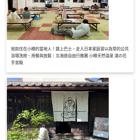
宛如住在小樽的當地人！跳上巴士，走入日本家庭習以為常的公共
浴場洗梳、用餐與放鬆｜北海道自由行推薦 小樽天然温泉 湯の花
手宮殿