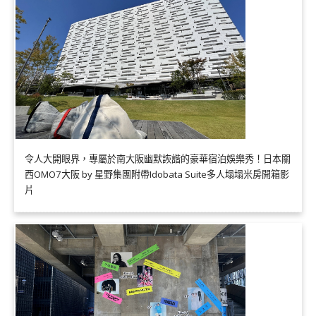
令人大開眼界，專屬於南大阪幽默詼諧的豪華宿泊娛樂秀！日本關
西OMO7大阪 by 星野集團附帶Idobata Suite多人塌塌米房開箱影
片