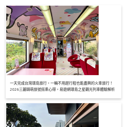
一天完成台灣環島旅行，一輛不用趕行程也能盡興的火車旅行！
2026三麗鷗萌旅號搭乘心得，易遊網環島之星觀光列車體驗解析