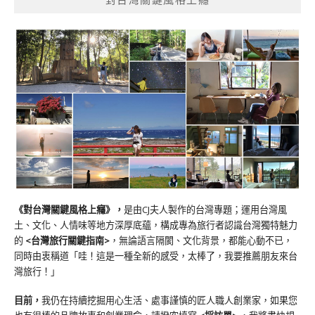
《對台灣關鍵風格上癮》
，
是由CJ夫人製作的台灣專題；運用台灣風
土、文化、人情味等地方深厚底蘊，構成專為旅行者認識台灣獨特魅力
的
<台灣旅行關鍵指南>
，無論語言隔閡、文化背景，都能心動不已，
同時由衷稱道「哇！這是一種全新的感受，太棒了，我要推薦朋友來台
灣旅行！」
目前，
我仍在持續挖掘用心生活、處事謹慎的匠人職人創業家，如果您