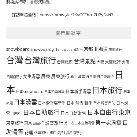
劃採訪行程，並與您聯繫！
採訪單超連結：
https://forms.gle/7KvGCEbcu7U7ySuN7
熱門關鍵字
北海道
snowboard
京都
snowboardgirl
snowboard新手
南投旅行
台灣
台灣旅行
台灣景點
台灣旅遊
大阪旅行
大阪
大阪
日
屏東
屏東旅行
女生滑雪
自助旅行
新手滑雪
日月潭旅行
日月潭
本
日本旅行
日本新手滑雪
日本snowboard
日本初學滑雪
日本
日本滑雪
日本滑雪場新手
日本 滑雪 新手
日本滑雪自助
日本滑
旅遊
日本自由行
日本自助旅行
東京
日本自助滑雪
雪自由行
自
第一次滑雪
滑雪旅行
東京旅行
東京自由行
第一次日本自助滑雪
助滑雪
花蓮
馬祖
花蓮旅行
馬祖旅行
關西