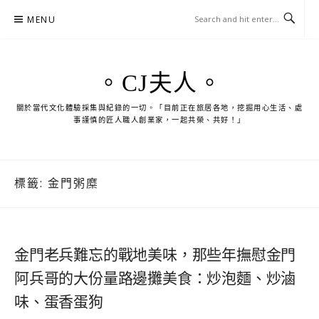
Skip
MENU
to
content
。CJ夫人。
關於當代文化體驗採集與紀錄的一切。「目前正在旅居各地，挖掘用心生活、處
事謹慎的匠人職人創業家，一起共榮、共好！」
標籤:
金門粥糜
金門老兵難忘的戰地美味，那些年撫慰金門
阿兵哥的大份量路邊攤美食：炒泡麵、炒滷
味、蛋香蛋狗