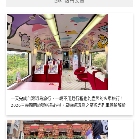
即時熱門文章
一天完成台灣環島旅行，一輛不用趕行程也能盡興的火車旅行！
2026三麗鷗萌旅號搭乘心得，易遊網環島之星觀光列車體驗解析