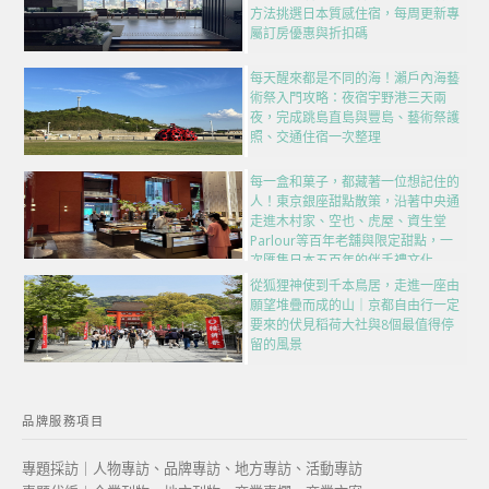
方法挑選日本質感住宿，每周更新專
屬訂房優惠與折扣碼
每天醒來都是不同的海！瀨戶內海藝
術祭入門攻略：夜宿宇野港三天兩
夜，完成跳島直島與豐島、藝術祭護
照、交通住宿一次整理
每一盒和菓子，都藏著一位想記住的
人！東京銀座甜點散策，沿著中央通
走進木村家、空也、虎屋、資生堂
Parlour等百年老舖與限定甜點，一
次匯集日本五百年的伴手禮文化
從狐狸神使到千本鳥居，走進一座由
願望堆疊而成的山｜京都自由行一定
要來的伏見稻荷大社與8個最值得停
留的風景
品牌服務項目
專題採訪｜人物專訪、品牌專訪、地方專訪、活動專訪