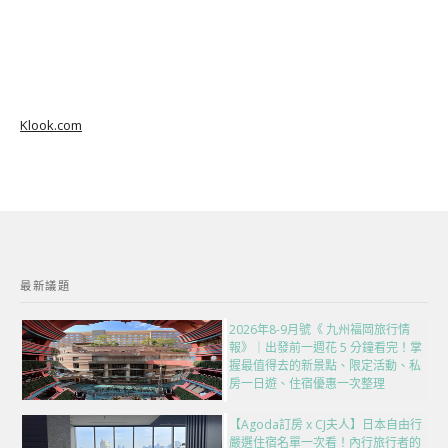
Klook.com
最新議題
2026年8-9月號《 九州福岡旅行情
報》｜出發前一週花 5 分鐘看完！掌
握最值得去的新景點、限定活動、私
房一日遊、住宿優惠一次整理
【Agoda訂房 x CJ夫人】日本自由行
嚴選住宿名單一次看！內行旅行者的