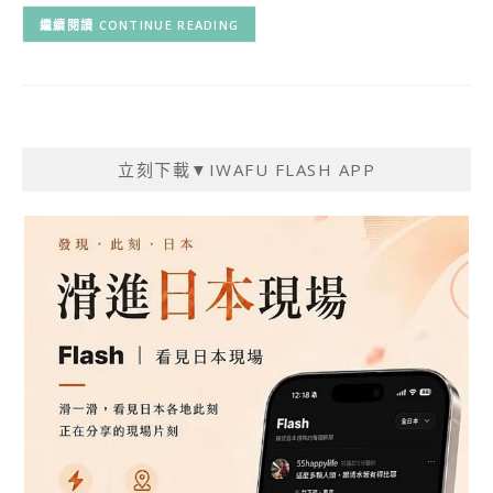
CONTINUE READING
立刻下載▼IWAFU FLASH APP