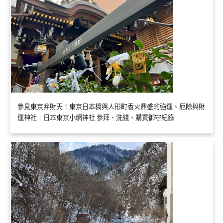
參見東京弁財天！東京日本橋與人形町香火鼎盛的強運、厄除與財
運神社｜日本東京小網神社 參拜、洗錢、購買御守紀錄