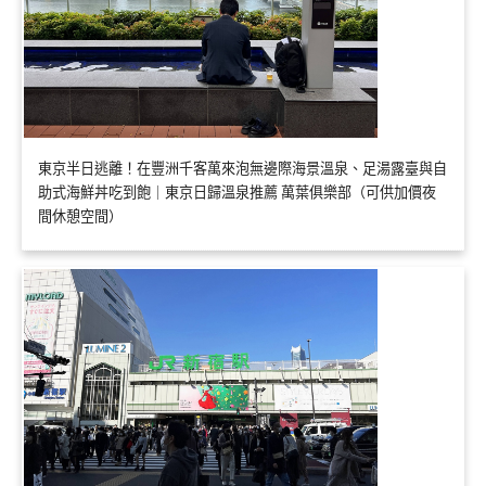
東京半日逃離！在豐洲千客萬來泡無邊際海景溫泉、足湯露臺與自
助式海鮮丼吃到飽｜東京日歸溫泉推薦 萬葉俱樂部（可供加價夜
間休憩空間）