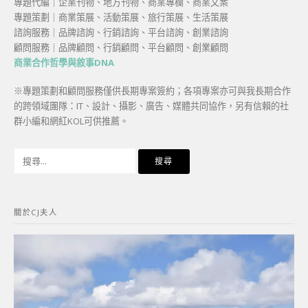
專題代編｜企業刊物、地方刊物、商業專欄、商業文案
專題策劃｜商業策展、活動策展、旅行策展、生活策展
諮詢服務｜品牌諮詢、行銷諮詢、平台諮詢、創業諮詢
顧問服務｜品牌顧問、行銷顧問、平台顧問、創業顧問
商業合作哲學與敘事DNA
※專題策劃和顧問服務僅供長期專案簽約；各項專案亦可與我長期合作
的跨領域團隊：IT、設計、攝影、廣告、媒體共同協作，另有信賴的社
群小編和網紅KOL可供推薦。
搜
尋
關
鍵
關於CJ夫人
字: