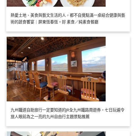
熱愛土地、美食與藝文生活的人，都不自覺點滿一桌結合健康與藝
術的蔬食饗宴｜屏東恆春恆。好 素食／純素食餐廳
九州鐵道自助旅行一定要知道的JR全九州鐵路周遊券，七日玩遍令
旅人眼前為之一亮的九州自由行主題景點推薦