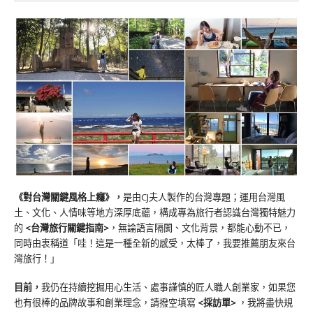
《對台灣關鍵風格上癮》
，
是由CJ夫人製作的台灣專題；運用台灣風
土、文化、人情味等地方深厚底蘊，構成專為旅行者認識台灣獨特魅力
的
<台灣旅行關鍵指南>
，無論語言隔閡、文化背景，都能心動不已，
同時由衷稱道「哇！這是一種全新的感受，太棒了，我要推薦朋友來台
灣旅行！」
目前，
我仍在持續挖掘用心生活、處事謹慎的匠人職人創業家，如果您
也有很棒的品牌故事和創業理念，請撥空填寫
<
採訪單
>
，我將盡快規