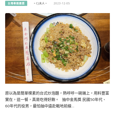
台灣專題嚴選
。CJ夫人。
2023-12-05
原以為是簡單樸素的台式炒泡麵，熱呼呼一碗端上，用料豐富
實在，這一餐，真是吃得好飽。 抽中金馬獎 民國50年代、
60年代的役男，最怕抽中遠赴戰地前線…