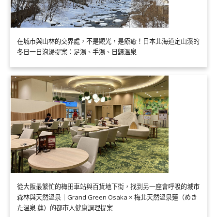
在城市與山林的交界處，不是觀光，是療癒！日本北海道定山溪的
冬日一日泡湯提案：足湯、手湯、日歸溫泉
從大阪最繁忙的梅田車站與百貨地下街，找到另一座會呼吸的城市
森林與天然溫泉｜Grand Green Osaka × 梅北天然溫泉蓮（めき
た温泉 蓮）的都市人健康調理提案