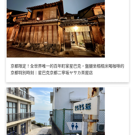
京都限定！全世界唯一的百年町家星巴克，盤腿坐榻榻米喝咖啡的
京都特別時刻｜星巴克京都二寧坂ヤサカ茶屋店