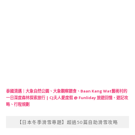
泰國清邁｜大象自然公園、大象觀察餵食、Baan Kang Wat藝術村的
一日深度森林探索旅行 | CJ夫人愛度假 @ Funliday 旅遊回憶、遊記攻
略、行程規劃
【日本冬季滑雪專題】超過50篇自助滑雪攻略