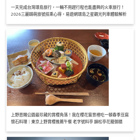
一天完成台灣環島旅行，一輛不用趕行程也能盡興的火車旅行！
2026三麗鷗萌旅號搭乘心得，易遊網環島之星觀光列車體驗解析
上野恩賜公園最珍藏的賞櫻角落！我在櫻花窗景裡吃一頓春季豆腐
懷石料理｜東京上野賞櫻推薦午餐 老字號料亭 韻松亭花籠御膳