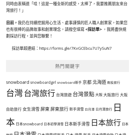
同時由衷稱道「哇！這是一種全新的感受，太棒了，我要推薦朋友來台
灣旅行！」
目前，
我仍在持續挖掘用心生活、處事謹慎的匠人職人創業家，如果您
也有很棒的品牌故事和創業理念，請撥空填寫
<
採訪單
>
，我將盡快規
劃採訪行程，並與您聯繫！
採訪單超連結：
https://forms.gle/7KvGCEbcu7U7ySuN7
熱門關鍵字
北海道
snowboard
京都
snowboardgirl
snowboard新手
南投旅行
台灣
台灣旅行
台灣景點
台灣旅遊
大阪旅行
大阪
大阪
日
屏東
屏東旅行
女生滑雪
自助旅行
新手滑雪
日月潭旅行
日月潭
本
日本旅行
日本新手滑雪
日本snowboard
日本初學滑雪
日本
日本滑雪
日本滑雪場新手
日本 滑雪 新手