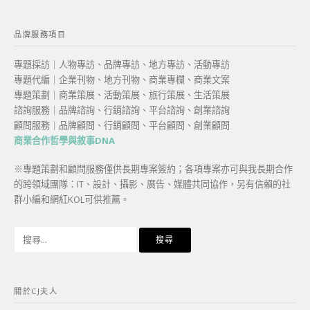
品牌服務項目
專題採訪｜人物專訪、品牌專訪、地方專訪、活動專訪
專題代編｜企業刊物、地方刊物、商業專欄、商業文案
專題策劃｜商業策展、活動策展、旅行策展、生活策展
諮詢服務｜品牌諮詢、行銷諮詢、平台諮詢、創業諮詢
顧問服務｜品牌顧問、行銷顧問、平台顧問、創業顧問
商業合作哲學與敘事DNA
※專題策劃和顧問服務僅供長期專案簽約；各項專案亦可與我長期合作
的跨領域團隊：IT、設計、攝影、廣告、媒體共同協作，另有信賴的社
群小編和網紅KOL可供推薦。
搜
尋
關
鍵
關於CJ夫人
字: