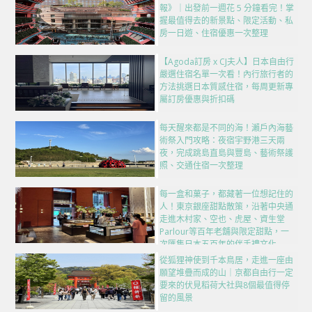
報》｜出發前一週花 5 分鐘看完！掌
握最值得去的新景點、限定活動、私
房一日遊、住宿優惠一次整理
【Agoda訂房 x CJ夫人】日本自由行
嚴選住宿名單一次看！內行旅行者的
方法挑選日本質感住宿，每周更新專
屬訂房優惠與折扣碼
每天醒來都是不同的海！瀨戶內海藝
術祭入門攻略：夜宿宇野港三天兩
夜，完成跳島直島與豐島、藝術祭護
照、交通住宿一次整理
每一盒和菓子，都藏著一位想記住的
人！東京銀座甜點散策，沿著中央通
走進木村家、空也、虎屋、資生堂
Parlour等百年老舖與限定甜點，一
次匯集日本五百年的伴手禮文化
從狐狸神使到千本鳥居，走進一座由
願望堆疊而成的山｜京都自由行一定
要來的伏見稻荷大社與8個最值得停
留的風景