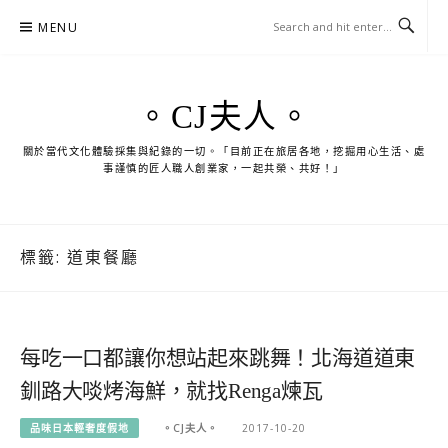
Skip
MENU
to
content
。CJ夫人。
關於當代文化體驗採集與紀錄的一切。「目前正在旅居各地，挖掘用心生活、處
事謹慎的匠人職人創業家，一起共榮、共好！」
標籤:
道東餐廳
每吃一口都讓你想站起來跳舞！北海道道東
釧路大啖烤海鮮，就找Renga煉瓦
品味日本輕奢度假地
。CJ夫人。
2017-10-20