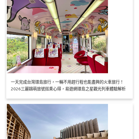
一天完成台灣環島旅行，一輛不用趕行程也能盡興的火車旅行！
2026三麗鷗萌旅號搭乘心得，易遊網環島之星觀光列車體驗解析