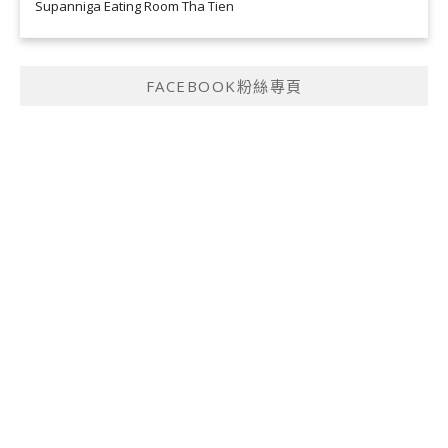
Supanniga Eating Room Tha Tien
FACEBOOK粉絲專頁