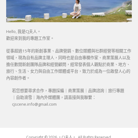
Hello, 我是CJ夫人。
歡迎來到我的專題工作室。
從事超過15年的新創事業、品牌營銷、數位媒體與社群經營等相關工作
領域，現為自有品牌主理人，同時也是自由專欄作家、商業策展人以及
擔任數間新創團隊品牌和經營顧問，經常發表個人觀點於商業、地方、
旅行、生活、女力與自由工作媒體或平台，致力於成為一位啟發人心的
內容創作者。
若您想要尋求合作，專題採編｜商業策展｜品牌諮詢｜旅行專題
｜自助滑雪｜海內外媒體團，請直接與我聯繫：
cjscene.info@gmail.com
Copyright © 2026 。CJ夫人。. All Rights Reserved.