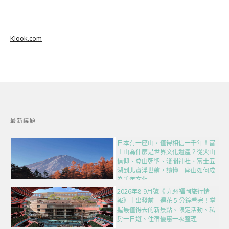
Klook.com
最新議題
日本有一座山，值得相信一千年！富
士山為什麼是世界文化遺產？從火山
信仰、登山朝聖、淺間神社、富士五
湖到北齋浮世繪，讀懂一座山如何成
為千年文化
2026年8-9月號《 九州福岡旅行情
報》｜出發前一週花 5 分鐘看完！掌
握最值得去的新景點、限定活動、私
房一日遊、住宿優惠一次整理