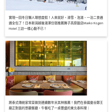
實現一回冬日懶人理想度假！人來就好，滑雪、泡湯、一泊二食通
通全包了！日本新潟越後湯澤住宿推薦舞子高原飯店Maiko Kogen
Hotel 三訪一樣心動不已！
將泰式傳統家常菜做到連續數年米其林推薦！我們在泰國曼谷鄭王
廟正對面的景觀餐廳，午餐吃了一桌豐盛的東北泰料理｜