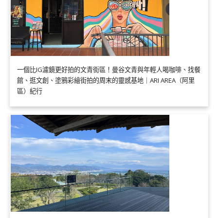
一個比IG濾鏡更好拍的文青街區！曼谷文青與年輕人喝咖啡、找餐
館、逛文創、塗鴉彩繪街拍的周末的靈感基地｜ARI AREA（阿里
區）紀行