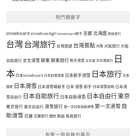
熱門關鍵字
北海道
snowboard
京都
snowboardgirl
snowboard新手
南投旅行
台灣
台灣旅行
台灣景點
台灣旅遊
大阪旅行
大阪
大阪
日
屏東
屏東旅行
女生滑雪
自助旅行
新手滑雪
日月潭旅行
日月潭
本
日本旅行
日本新手滑雪
日本snowboard
日本初學滑雪
日本
日本滑雪
日本滑雪場新手
日本 滑雪 新手
日本滑雪自助
日本滑
旅遊
日本自由行
日本自助旅行
東京
日本自助滑雪
雪自由行
自
第一次滑雪
滑雪旅行
東京旅行
東京自由行
第一次日本自助滑雪
助滑雪
花蓮
馬祖
花蓮旅行
馬祖旅行
關西
點擊一個有趣的廣告