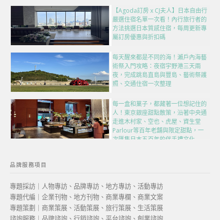
【Agoda訂房 x CJ夫人】日本自由行
嚴選住宿名單一次看！內行旅行者的
方法挑選日本質感住宿，每周更新專
屬訂房優惠與折扣碼
每天醒來都是不同的海！瀨戶內海藝
術祭入門攻略：夜宿宇野港三天兩
夜，完成跳島直島與豐島、藝術祭護
照、交通住宿一次整理
每一盒和菓子，都藏著一位想記住的
人！東京銀座甜點散策，沿著中央通
走進木村家、空也、虎屋、資生堂
Parlour等百年老舖與限定甜點，一
次匯集日本五百年的伴手禮文化
品牌服務項目
專題採訪｜人物專訪、品牌專訪、地方專訪、活動專訪
專題代編｜企業刊物、地方刊物、商業專欄、商業文案
專題策劃｜商業策展、活動策展、旅行策展、生活策展
諮詢服務｜品牌諮詢、行銷諮詢、平台諮詢、創業諮詢