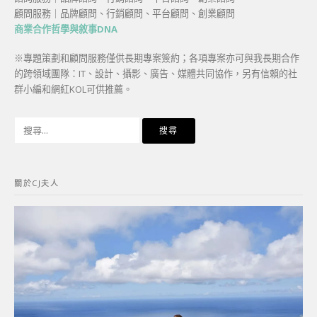
顧問服務｜品牌顧問、行銷顧問、平台顧問、創業顧問
商業合作哲學與敘事DNA
※專題策劃和顧問服務僅供長期專案簽約；各項專案亦可與我長期合作
的跨領域團隊：IT、設計、攝影、廣告、媒體共同協作，另有信賴的社
群小編和網紅KOL可供推薦。
搜
尋
關
鍵
關於CJ夫人
字: