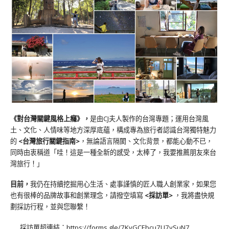
《對台灣關鍵風格上癮》
，
是由CJ夫人製作的台灣專題；運用台灣風
土、文化、人情味等地方深厚底蘊，構成專為旅行者認識台灣獨特魅力
的
<台灣旅行關鍵指南>
，無論語言隔閡、文化背景，都能心動不已，
同時由衷稱道「哇！這是一種全新的感受，太棒了，我要推薦朋友來台
灣旅行！」
目前，
我仍在持續挖掘用心生活、處事謹慎的匠人職人創業家，如果您
也有很棒的品牌故事和創業理念，請撥空填寫
<
採訪單
>
，我將盡快規
劃採訪行程，並與您聯繫！
採訪單超連結：
https://forms.gle/7KvGCEbcu7U7ySuN7