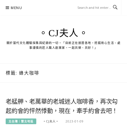
Skip
MENU
to
content
。CJ夫人。
關於當代文化體驗採集與紀錄的一切。「目前正在旅居各地，挖掘用心生活、處
事謹慎的匠人職人創業家，一起共榮、共好！」
標籤:
蜂大咖啡
老艋舺、老萬華的老城迷人咖啡香，再次勾
起約會的怦然悸動，現在，牽手約會去吧！
北台灣｜雙北地區
。CJ夫人。
2023-01-09