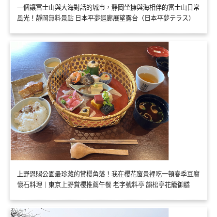
一個讓富士山與大海對話的城市，靜岡坐擁與海相伴的富士山日常
風光！靜岡無料景點 日本平夢迴廊展望露台（日本平夢テラス）
上野恩賜公園最珍藏的賞櫻角落！我在櫻花窗景裡吃一頓春季豆腐
懷石料理｜東京上野賞櫻推薦午餐 老字號料亭 韻松亭花籠御膳