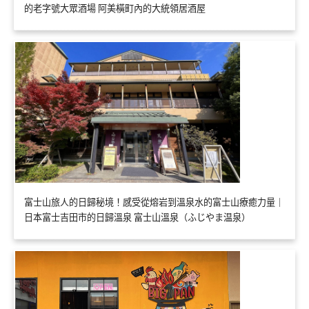
的老字號大眾酒場 阿美橫町內的大統領居酒屋
富士山旅人的日歸秘境！感受從熔岩到溫泉水的富士山療癒力量｜
日本富士吉田市的日歸溫泉 富士山溫泉（ふじやま温泉）