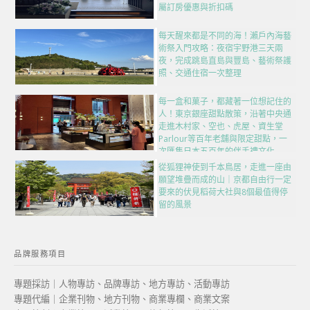
屬訂房優惠與折扣碼
每天醒來都是不同的海！瀨戶內海藝
術祭入門攻略：夜宿宇野港三天兩
夜，完成跳島直島與豐島、藝術祭護
照、交通住宿一次整理
每一盒和菓子，都藏著一位想記住的
人！東京銀座甜點散策，沿著中央通
走進木村家、空也、虎屋、資生堂
Parlour等百年老舖與限定甜點，一
次匯集日本五百年的伴手禮文化
從狐狸神使到千本鳥居，走進一座由
願望堆疊而成的山｜京都自由行一定
要來的伏見稻荷大社與8個最值得停
留的風景
品牌服務項目
專題採訪｜人物專訪、品牌專訪、地方專訪、活動專訪
專題代編｜企業刊物、地方刊物、商業專欄、商業文案