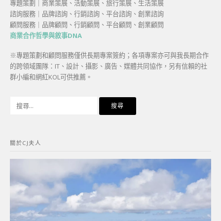
專題策劃｜商業策展、活動策展、旅行策展、生活策展
諮詢服務｜品牌諮詢、行銷諮詢、平台諮詢、創業諮詢
顧問服務｜品牌顧問、行銷顧問、平台顧問、創業顧問
商業合作哲學與敘事DNA
※專題策劃和顧問服務僅供長期專案簽約；各項專案亦可與我長期合作
的跨領域團隊：IT、設計、攝影、廣告、媒體共同協作，另有信賴的社
群小編和網紅KOL可供推薦。
搜
尋
關
鍵
關於CJ夫人
字: