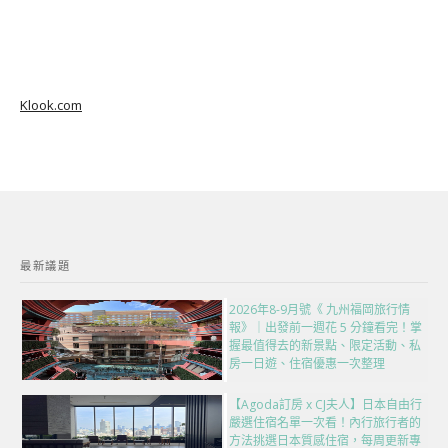
Klook.com
最新議題
2026年8-9月號《 九州福岡旅行情
報》｜出發前一週花 5 分鐘看完！掌
握最值得去的新景點、限定活動、私
房一日遊、住宿優惠一次整理
【Agoda訂房 x CJ夫人】日本自由行
嚴選住宿名單一次看！內行旅行者的
方法挑選日本質感住宿，每周更新專