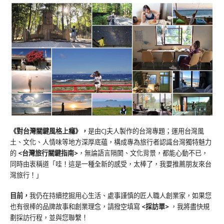
《對台灣關鍵風格上癮》
，
是由CJ夫人製作的台灣專題；運用台灣風
土、文化、人情味等地方深厚底蘊，構成專為旅行者認識台灣獨特魅力
的
<台灣旅行關鍵指南>
，無論語言隔閡、文化背景，都能心動不已，
同時由衷稱道「哇！這是一種全新的感受，太棒了，我要推薦朋友來台
灣旅行！」
目前，
我仍在持續挖掘用心生活、處事謹慎的匠人職人創業家，如果您
也有很棒的品牌故事和創業理念，請撥空填寫
<
採訪單
>
，我將盡快規
劃採訪行程，並與您聯繫！