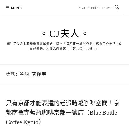
Skip
MENU
to
content
。CJ夫人。
關於當代文化體驗採集與紀錄的一切。「目前正在旅居各地，挖掘用心生活、處
事謹慎的匠人職人創業家，一起共榮、共好！」
標籤:
藍瓶 南禪寺
只有京都才能表達的老派時髦咖啡空間！京
都南禪寺藍瓶咖啡京都一號店（Blue Bottle
Coffee Kyoto）