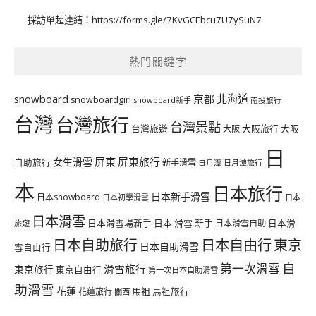
採訪單超連結：
https://forms.gle/7KvGCEbcu7U7ySuN7
熱門關鍵字
北海道
snowboard
京都
snowboardgirl
snowboard新手
南投旅行
台灣
台灣旅行
台灣景點
台灣旅遊
大阪旅行
大阪
大阪
日
屏東
屏東旅行
女生滑雪
自助旅行
新手滑雪
日月潭旅行
日月潭
本
日本旅行
日本新手滑雪
日本snowboard
日本初學滑雪
日本
日本滑雪
日本滑雪場新手
日本 滑雪 新手
日本滑雪自助
日本滑
旅遊
日本自由行
日本自助旅行
東京
日本自助滑雪
雪自由行
自
第一次滑雪
滑雪旅行
東京旅行
東京自由行
第一次日本自助滑雪
助滑雪
花蓮
馬祖
花蓮旅行
馬祖旅行
關西