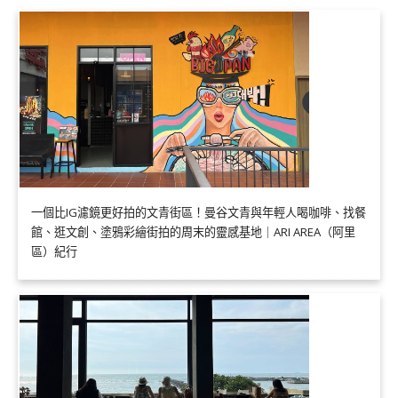
一個比IG濾鏡更好拍的文青街區！曼谷文青與年輕人喝咖啡、找餐
館、逛文創、塗鴉彩繪街拍的周末的靈感基地｜ARI AREA（阿里
區）紀行