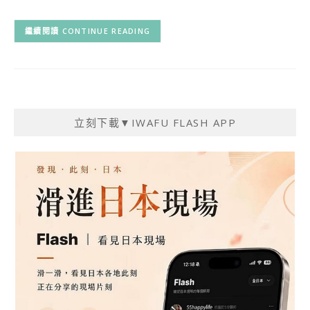
CONTINUE READING
立刻下載▼IWAFU FLASH APP