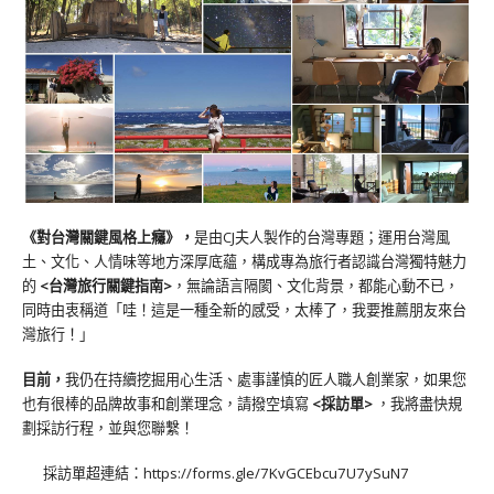
《對台灣關鍵風格上癮》
，
是由CJ夫人製作的台灣專題；運用台灣風
土、文化、人情味等地方深厚底蘊，構成專為旅行者認識台灣獨特魅力
的
<台灣旅行關鍵指南>
，無論語言隔閡、文化背景，都能心動不已，
同時由衷稱道「哇！這是一種全新的感受，太棒了，我要推薦朋友來台
灣旅行！」
目前，
我仍在持續挖掘用心生活、處事謹慎的匠人職人創業家，如果您
也有很棒的品牌故事和創業理念，請撥空填寫
<
採訪單
>
，我將盡快規
劃採訪行程，並與您聯繫！
採訪單超連結：
https://forms.gle/7KvGCEbcu7U7ySuN7