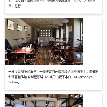
館、逛文創、塗鴉彩繪街拍的周末的靈感基地｜ARI AREA（阿里
區）紀行
一杯炭燒咖啡的重量！一個被時間放慢思緒的咖啡場所｜北海道昭
和懷舊咖啡館 宮越屋珈琲（札幌円山坂下本店／Miyakoshiya
Coffee）