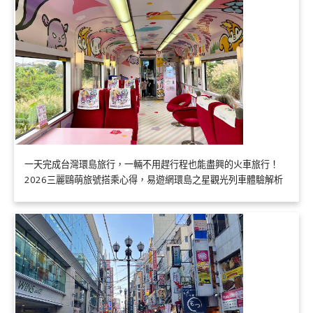
一天完成台灣環島旅行，一輛不用趕行程也能盡興的火車旅行！
2026三麗鷗萌旅號搭乘心得，易遊網環島之星觀光列車體驗解析