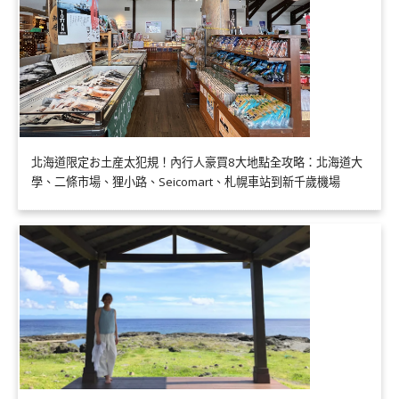
北海道限定お土産太犯規！內行人豪買8大地點全攻略：北海道大
學、二條市場、狸小路、Seicomart、札幌車站到新千歲機場