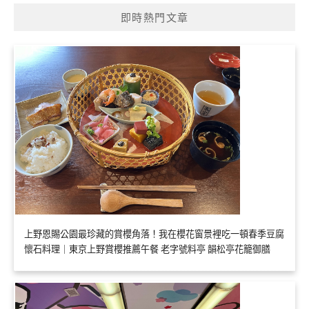
即時熱門文章
上野恩賜公園最珍藏的賞櫻角落！我在櫻花窗景裡吃一頓春季豆腐
懷石料理｜東京上野賞櫻推薦午餐 老字號料亭 韻松亭花籠御膳