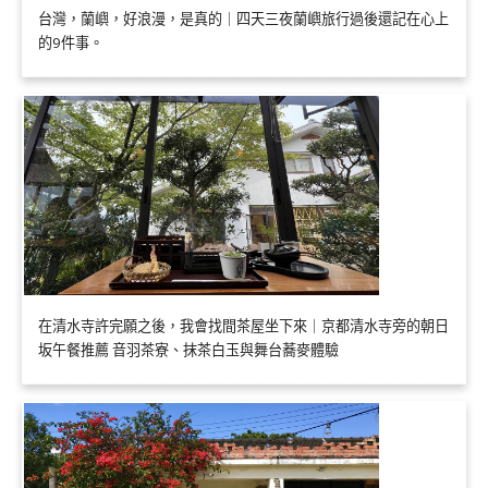
台灣，蘭嶼，好浪漫，是真的｜四天三夜蘭嶼旅行過後還記在心上
的9件事。
在清水寺許完願之後，我會找間茶屋坐下來｜京都清水寺旁的朝日
坂午餐推薦 音羽茶寮、抹茶白玉與舞台蕎麥體驗