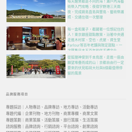
每天醒來都是不同的海！瀨戶內海藝
術祭入門攻略：夜宿宇野港三天兩
夜，完成跳島直島與豐島、藝術祭護
照、交通住宿一次整理
每一盒和菓子，都藏著一位想記住的
人！東京銀座甜點散策，沿著中央通
走進木村家、空也、虎屋、資生堂
Parlour等百年老舖與限定甜點，一
次匯集日本五百年的伴手禮文化
從狐狸神使到千本鳥居，走進一座由
願望堆疊而成的山｜京都自由行一定
要來的伏見稻荷大社與8個最值得停
留的風景
品牌服務項目
專題採訪｜人物專訪、品牌專訪、地方專訪、活動專訪
專題代編｜企業刊物、地方刊物、商業專欄、商業文案
專題策劃｜商業策展、活動策展、旅行策展、生活策展
諮詢服務｜品牌諮詢、行銷諮詢、平台諮詢、創業諮詢