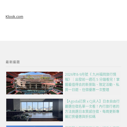
Klook.com
最新議題
2026年8-9月號《 九州福岡旅行情
報》｜出發前一週花 5 分鐘看完！掌
握最值得去的新景點、限定活動、私
房一日遊、住宿優惠一次整理
【Agoda訂房 x CJ夫人】日本自由行
嚴選住宿名單一次看！內行旅行者的
方法挑選日本質感住宿，每周更新專
屬訂房優惠與折扣碼