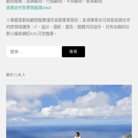
顧問服務｜品牌顧問、行銷顧問、平台顧問、創業顧問
商業合作哲學與敘事DNA
※專題策劃和顧問服務僅供長期專案簽約；各項專案亦可與我長期合作
的跨領域團隊：IT、設計、攝影、廣告、媒體共同協作，另有信賴的社
群小編和網紅KOL可供推薦。
搜
尋
關
鍵
關於CJ夫人
字: