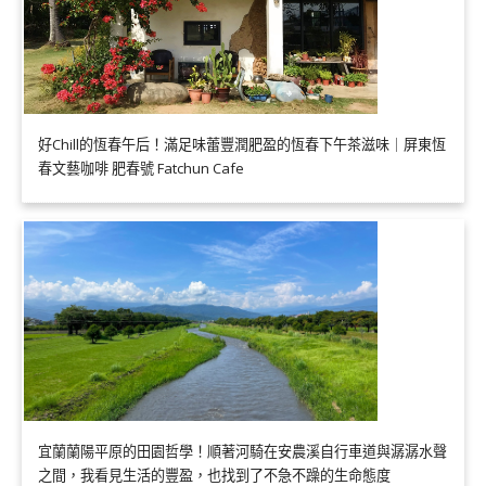
好Chill的恆春午后！滿足味蕾豐潤肥盈的恆春下午茶滋味｜屏東恆
春文藝咖啡 肥春號 Fatchun Cafe
宜蘭蘭陽平原的田園哲學！順著河騎在安農溪自行車道與潺潺水聲
之間，我看見生活的豐盈，也找到了不急不躁的生命態度