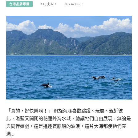
台灣品牌專題
。CJ夫人。
2024-12-01
「真的，好快樂啊！」 飛旋海豚喜歡跳躍、玩耍、親近彼
此，湛藍又開闊的花蓮外海水域，總讓牠們自由展現，無論是
與同伴嬉戲，還是追逐賞豚船的波浪，這片大海都使牠們充
滿…