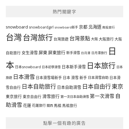
熱門關鍵字
北海道
snowboard
京都
snowboardgirl
snowboard新手
南投旅行
台灣
台灣旅行
台灣景點
台灣旅遊
大阪旅行
大阪
大阪
日
屏東
屏東旅行
女生滑雪
自助旅行
新手滑雪
日月潭旅行
日月潭
本
日本旅行
日本新手滑雪
日本snowboard
日本初學滑雪
日本
日本滑雪
日本滑雪場新手
日本 滑雪 新手
日本滑雪自助
日本滑
旅遊
日本自由行
日本自助旅行
東京
日本自助滑雪
雪自由行
自
第一次滑雪
滑雪旅行
東京旅行
東京自由行
第一次日本自助滑雪
助滑雪
花蓮
馬祖
花蓮旅行
馬祖旅行
關西
點擊一個有趣的廣告