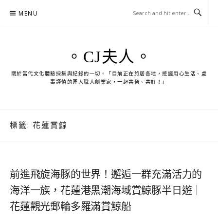
Skip
MENU
to
content
。CJ夫人。
關於當代文化體驗採集與紀錄的一切。「目前正在旅居各地，挖掘用心生活、處
事謹慎的匠人職人創業家，一起共榮、共好！」
標籤:
花蓮賞鯨
前進飛旋海豚的世界！邂逅一群充滿活力的
海洋一族，花蓮港黑潮海域賞鯨豚半日遊｜
花蓮觀光郵輪多羅滿賞鯨船