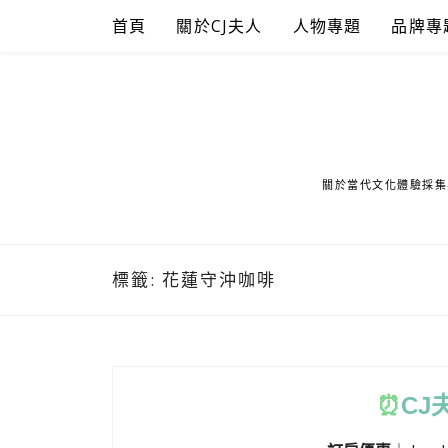
Skip
首頁
關於CJ夫人
人物專題
品牌專
to
content
關於當代文化體驗採集
標籤:
花蓮守沖咖啡
⏰
CJ