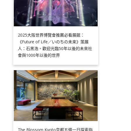
2025大阪世界博覽會推薦必看展館：
《Future of Life／いのちの未来》策展
人：石黑浩。歡迎光臨50年以後的未來社
會與1000年以後的世界
The Blossom Kyoto京都五條一日探索指