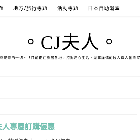
題
地方/旅行專題
活動專題
日本自助滑雪
。CJ夫人。
與紀錄的一切。「目前正在旅居各地，挖掘用心生活、處事謹慎的匠人職人創業
夫人專屬訂購優惠