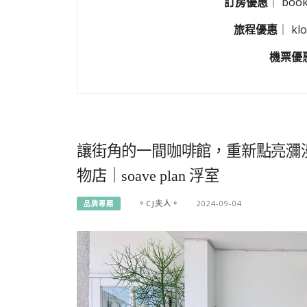
訂房優惠
｜
boo
旅程優惠
｜
k
機票優
讓街角的一間咖啡館，重新點亮瀰
物店｜soave plan 浮室
。CJ夫人。
2024-09-04
品牌專題