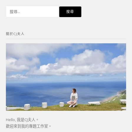
搜
尋
關
鍵
關於CJ夫人
字:
Hello, 我是CJ夫人。
歡迎來到我的專題工作室。