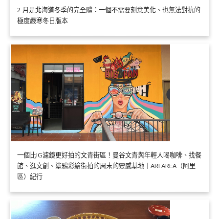
2 月是北海道冬季的完全體：一個不需要刻意美化、也無法對抗的
極度嚴寒冬日版本
一個比IG濾鏡更好拍的文青街區！曼谷文青與年輕人喝咖啡、找餐
館、逛文創、塗鴉彩繪街拍的周末的靈感基地｜ARI AREA（阿里
區）紀行