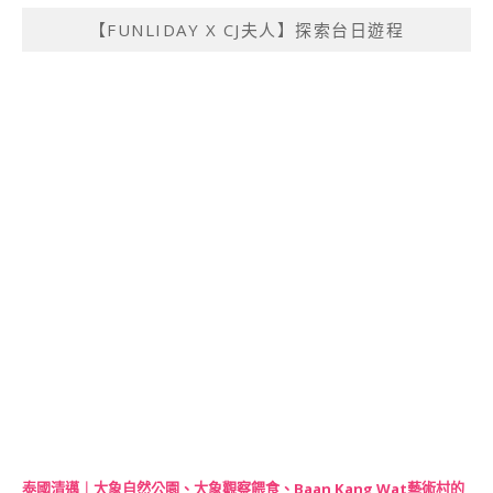
【FUNLIDAY X CJ夫人】探索台日遊程
泰國清邁｜大象自然公園、大象觀察餵食、Baan Kang Wat藝術村的