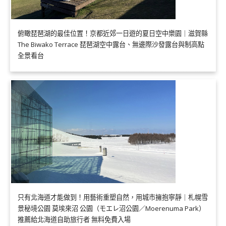
俯瞰琵琶湖的最佳位置！京都近郊一日遊的夏日空中樂園｜滋賀縣
The Biwako Terrace 琵琶湖空中露台、無邊際沙發露台與制高點
全景看台
只有北海道才能做到！用藝術重塑自然，用城市擁抱寧靜｜札幌雪
景秘境公園 莫埃來沼 公園（モエレ沼公園／Moerenuma Park）
推薦給北海道自助旅行者 無料免費入場