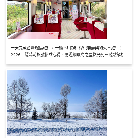
一天完成台灣環島旅行，一輛不用趕行程也能盡興的火車旅行！
2026三麗鷗萌旅號搭乘心得，易遊網環島之星觀光列車體驗解析