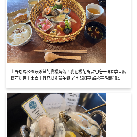
上野恩賜公園最珍藏的賞櫻角落！我在櫻花窗景裡吃一頓春季豆腐
懷石料理｜東京上野賞櫻推薦午餐 老字號料亭 韻松亭花籠御膳