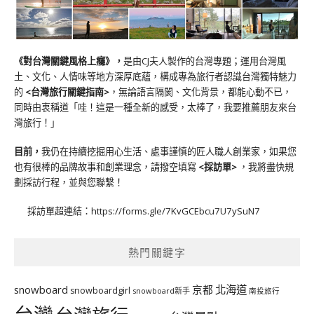
《對台灣關鍵風格上癮》
，
是由CJ夫人製作的台灣專題；運用台灣風
土、文化、人情味等地方深厚底蘊，構成專為旅行者認識台灣獨特魅力
的
<台灣旅行關鍵指南>
，無論語言隔閡、文化背景，都能心動不已，
同時由衷稱道「哇！這是一種全新的感受，太棒了，我要推薦朋友來台
灣旅行！」
目前，
我仍在持續挖掘用心生活、處事謹慎的匠人職人創業家，如果您
也有很棒的品牌故事和創業理念，請撥空填寫
<
採訪單
>
，我將盡快規
劃採訪行程，並與您聯繫！
採訪單超連結：
https://forms.gle/7KvGCEbcu7U7ySuN7
熱門關鍵字
北海道
snowboard
京都
snowboardgirl
snowboard新手
南投旅行