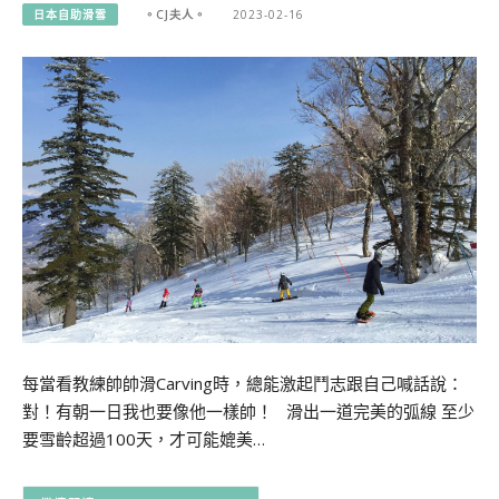
日本自助滑雪
。CJ夫人。
2023-02-16
每當看教練帥帥滑Carving時，總能激起鬥志跟自己喊話說：
對！有朝一日我也要像他一樣帥！ 滑出一道完美的弧線 至少
要雪齡超過100天，才可能媲美…