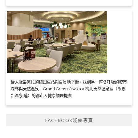
從大阪最繁忙的梅田車站與百貨地下街，找到另一座會呼吸的城市
森林與天然溫泉｜Grand Green Osaka × 梅北天然溫泉蓮（めき
た温泉 蓮）的都市人健康調理提案
FACEBOOK粉絲專頁