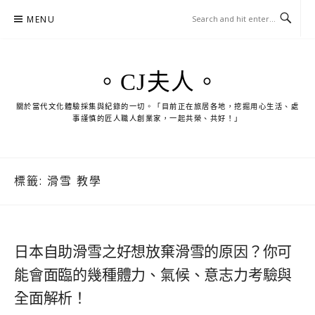
Skip
MENU
to
content
。CJ夫人。
關於當代文化體驗採集與紀錄的一切。「目前正在旅居各地，挖掘用心生活、處
事謹慎的匠人職人創業家，一起共榮、共好！」
標籤:
滑雪 教學
日本自助滑雪之好想放棄滑雪的原因？你可
能會面臨的幾種體力、氣候、意志力考驗與
全面解析！