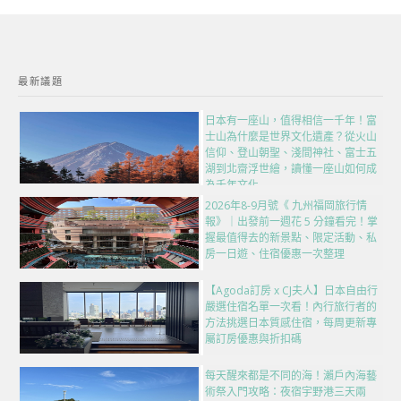
最新議題
日本有一座山，值得相信一千年！富
士山為什麼是世界文化遺產？從火山
信仰、登山朝聖、淺間神社、富士五
湖到北齋浮世繪，讀懂一座山如何成
為千年文化
2026年8-9月號《 九州福岡旅行情
報》｜出發前一週花 5 分鐘看完！掌
握最值得去的新景點、限定活動、私
房一日遊、住宿優惠一次整理
【Agoda訂房 x CJ夫人】日本自由行
嚴選住宿名單一次看！內行旅行者的
方法挑選日本質感住宿，每周更新專
屬訂房優惠與折扣碼
每天醒來都是不同的海！瀨戶內海藝
術祭入門攻略：夜宿宇野港三天兩