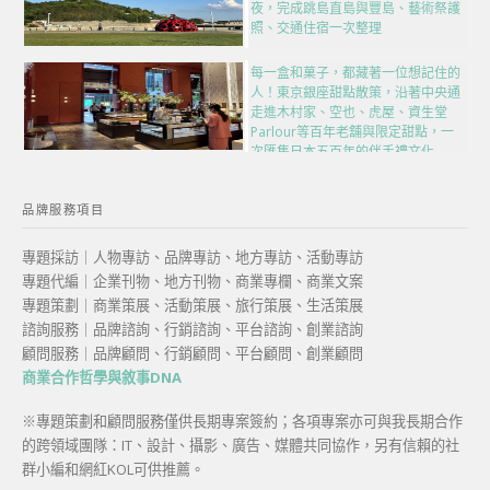
夜，完成跳島直島與豐島、藝術祭護
照、交通住宿一次整理
每一盒和菓子，都藏著一位想記住的
人！東京銀座甜點散策，沿著中央通
走進木村家、空也、虎屋、資生堂
Parlour等百年老舖與限定甜點，一
次匯集日本五百年的伴手禮文化
品牌服務項目
專題採訪｜人物專訪、品牌專訪、地方專訪、活動專訪
專題代編｜企業刊物、地方刊物、商業專欄、商業文案
專題策劃｜商業策展、活動策展、旅行策展、生活策展
諮詢服務｜品牌諮詢、行銷諮詢、平台諮詢、創業諮詢
顧問服務｜品牌顧問、行銷顧問、平台顧問、創業顧問
商業合作哲學與敘事DNA
※專題策劃和顧問服務僅供長期專案簽約；各項專案亦可與我長期合作
的跨領域團隊：IT、設計、攝影、廣告、媒體共同協作，另有信賴的社
群小編和網紅KOL可供推薦。