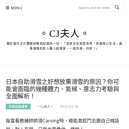
Skip
MENU
to
content
。CJ夫人。
關於當代文化體驗採集與紀錄的一切。「目前正在旅居各地，挖掘用心生活、處
事謹慎的匠人職人創業家，一起共榮、共好！」
日本自助滑雪之好想放棄滑雪的原因？你可
能會面臨的幾種體力、氣候、意志力考驗與
全面解析！
日本自助滑雪
。CJ夫人。
2023-02-16
每當看教練帥帥滑Carving時，總能激起鬥志跟自己喊話