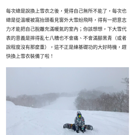
每次總是說換上雪衣之後，覺得自己無所不能了，每次也
總是從溫暖被窩抬頭看見窗外大雪紛飛時，得有一把意志
力才能把自己脫離充滿暖氣的室內；你該想想，下大雪代
表的意義是摔得亂七八糟也不會痛、不會滿腳黑青（或者
說程度沒有那麼重），這不正是練基礎功的大好時機，趕
快換上雪衣裝備了啦！