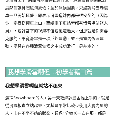
發滑雪之前1周盡可能維持正常作息，避免晨昏顛倒或過
度熬夜讓身體感到疲倦；至於氣候因素，只能說滑雪場纜
車一旦開始運營，即表示滑雪道線內都是很安全的（因為
你一定得搭纜車上山，而纜車下車站旁都有滑雪場站務人
員），或許當下的視線不佳或風速過大，但那就是你需要
克服的，畢竟滑雪是一項戶外運動，並不是室內恆溫運
動，學習在各種滑雪氣候之中成功滑行，是基本的。
我想學滑雪啊但…初學者藉口篇
我想學滑雪啊但就站不起來
選擇Snowboard的人，第一天教練課最困難上手的，就是
從滑雪板直立站起來，尤其是平常比較少使用大腿力量的
人，卡在不坐不站的狀態，超過1分鐘ㄍ一ㄥ在那，都是