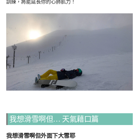
訓練，將能延長你的心肺肌力！
我想滑雪啊但… 天氣藉口篇
我想滑雪啊但外
面下大雪耶