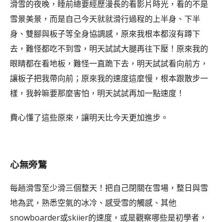
滑雪的夜晚，睡前總要經歷漫長的看影片時光，看的不是
雪景美景，而是自己今天就就滑行過程的上半身、下半
身、雙腳與板子等全身協調感，原來我根本都沒有蹲下
去，難怪都吃不到雪，明天試試大腿再往下壓！原來我的
眼睛都在看地板，難怪一直跪下去，明天試試看向前方，
讓板子把我帶向前；原來我的速度這麼慢，根本跟散步一
樣，我幹嘛要那麼害怕，明天試試再加一點速度！
費心懂了這些原來，讓明天比今天更加進步。
心無旁鶩
每趟滑雪至少滑三個整天！把自己閉關在雪場，整日與雪
地為武，熟悉空氣的冰冷、感受雪的觸感、其他
snowboarder或skiier的速度，或是觀察哪些是初學者，