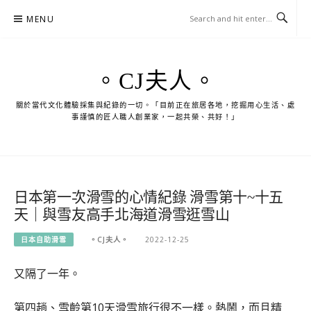
Skip
MENU
to
content
。CJ夫人。
關於當代文化體驗採集與紀錄的一切。「目前正在旅居各地，挖掘用心生活、處
事謹慎的匠人職人創業家，一起共榮、共好！」
日本第一次滑雪的心情紀錄 滑雪第十~十五
天｜與雪友高手北海道滑雪逛雪山
日本自助滑雪
。CJ夫人。
2022-12-25
又隔了一年。
第四趟、雪齡第10天滑雪旅行很不一樣。熱鬧，而且精