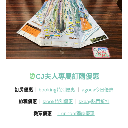
⏰
CJ
夫人專屬訂購優惠
訂房優惠
｜
booking特別優惠
｜
agoda今日優惠
旅程優惠
｜
klook特別優惠
｜
kkday熱門折扣
機票優惠
｜
Trip.com獨家優惠