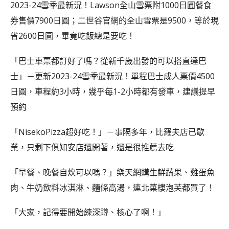
2023-24雪季最新況！Lawson全山雪票附1000日圓餐食
券售價7900日圓；二世谷官網的全山雪票是9500，等於現
省2600日圓，畢竟吃飯總是要吃！
「巴士車票都訂好了嗎？從新千歲出發的可以搭直達巴
士」－更新2023-24雪季最新況！單程巴士成人票價4500
日圓，車程約3小時，幾乎每1-2小時都有發車，建議提早
預約
「NisekoPizza超好吃！」－事隔多年，比羅夫店已歇
業，只剩下俱知安店還開著，還是很推薦去吃
「早餐、晚餐自炊可以嗎？」樂天網購生鮮蔬果、雞蛋魚
肉、牛奶飲料冰淇淋、麵條高湯，連北菓樓泡芙都買了！
「大家，記得要開始練深蹲、核心了啊！」