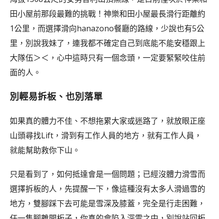
田小屋前那段最難的挑戰！神樂和田小屋最長滑行距離約
1公里，而選擇滑向hanazono餐廳的路線，少說也有5公
里，別說我妹了，連我都不確定自己到底能不能安穩跟上
大隊伍＞＜，心中這時只有一個念頭，一定要緊緊咬住前
面的人。
別輕易拆板、也別落單
如果真的體力不佳、不想拖累大家或迷路了，就放眼正座
山頭尋找Lift，滑到有工作人員的地方，就有工作人員，
就能幫助救你下山。
只是看到了，如何抵達會是一個問題；已經沒體力滑雪而
選擇拆板的人，先提醒一下，像這種沒有太多人滑過雪的
地方，雙腳踩下去可能是雪深及膝蓋，完全是行走困難，
任一隻腳離開板子，你真的會陷入深雪之中，別說站回板