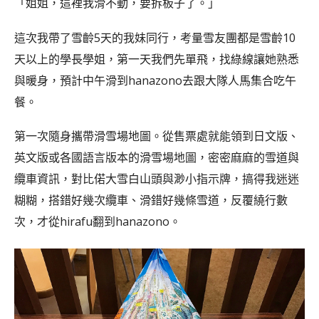
「姐姐，這裡我滑不動，要拆板子了。」
這次我帶了雪齡5天的我妹同行，考量雪友團都是雪齡10
天以上的學長學姐，第一天我們先單飛，找綠線讓她熟悉
與暖身，預計中午滑到hanazono去跟大隊人馬集合吃午
餐。
第一次隨身攜帶滑雪場地圖。從售票處就能領到日文版、
英文版或各國語言版本的滑雪場地圖，密密麻麻的雪道與
纜車資訊，對比偌大雪白山頭與渺小指示牌，搞得我迷迷
糊糊，搭錯好幾次纜車、滑錯好幾條雪道，反覆繞行數
次，才從hirafu翻到hanazono。