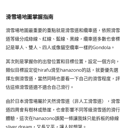
滑雪場地圖掌握指南
滑雪場地圖最重要的重點就是滑雪道和纜車道，依照滑雪
道等級分成綠線、紅線、藍線、黑線，纜車道多數也會標
記是單人、雙人、四人或像貓空纜車一樣的Gondola。
其次則是掌握你的出發位置和目標位置，設定一個方向，
類似目標設定從hirafu滑至hanazono的話，就要優先選
擇左側滑雪道，當然同時也要看一下自己的滑雪程度，評
估這條滑雪道適不適合自己滑行。
由於日本滑雪場屬於天然滑雪道（非人工滑雪道），滑雪
道四周會有樹林或懸崖，也會影響不同等級滑雪道的滑行
體驗，這次在hanazono誤闖一條讓我妹只能拆板的綠線
sliver dream，又長又平，讓人好想哭。