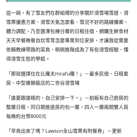
這一趟，有了雪友們在群組裡的分享關於滑雪場雪道、滑
雪票優惠方案、滑雪天氣怎麼看、雪況不好的路線備案、
體力調配，乃至選澤包棟分層的日租住宿、網購生鮮食材
天天早餐晚餐自炊等等怎麼專業到位安排，才讓我從需要
依賴教練帶路的菜鳥，稍稍進階成為了有些滑雪經驗、懂
得滑雪生態的學姐。
「那就選擇住在比羅夫Hirafu囉！」－最多民宿、日租套
房、中型連鎖飯店的二世谷滑雪場
「誰要跟誰睡的，自己安排一下。」－拍板有自己廚房的
整層日租，同日期進退房的包一層，四人一層兩間雙人房
每晚約台幣8000元
「早鳥出來了嗎？Lawson全山雪票有附餐券」－更新