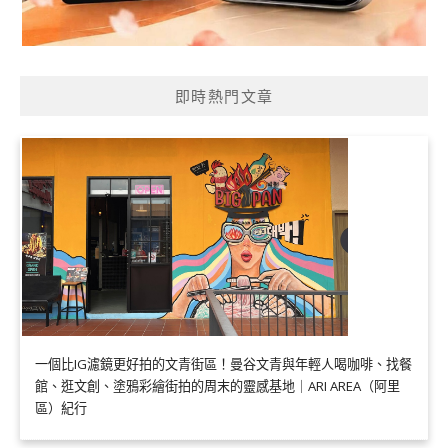
即時熱門文章
一個比IG濾鏡更好拍的文青街區！曼谷文青與年輕人喝咖啡、找餐
館、逛文創、塗鴉彩繪街拍的周末的靈感基地｜ARI AREA（阿里
區）紀行