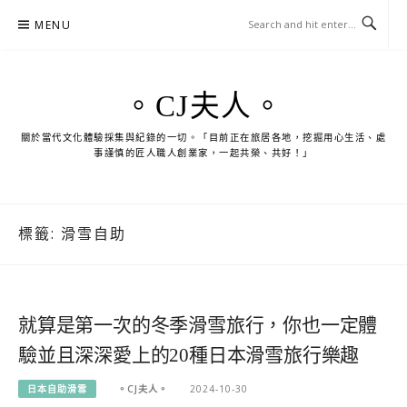
Skip
MENU
to
content
。CJ夫人。
關於當代文化體驗採集與紀錄的一切。「目前正在旅居各地，挖掘用心生活、處
事謹慎的匠人職人創業家，一起共榮、共好！」
標籤:
滑雪自助
就算是第一次的冬季滑雪旅行，你也一定體
驗並且深深愛上的20種日本滑雪旅行樂趣
日本自助滑雪
。CJ夫人。
2024-10-30