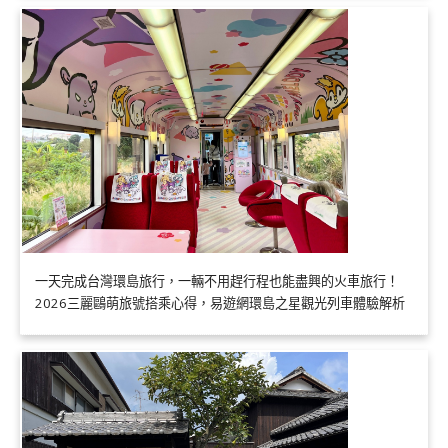
一天完成台灣環島旅行，一輛不用趕行程也能盡興的火車旅行！
2026三麗鷗萌旅號搭乘心得，易遊網環島之星觀光列車體驗解析