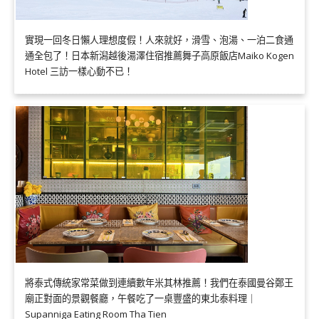
實現一回冬日懶人理想度假！人來就好，滑雪、泡湯、一泊二食通
通全包了！日本新潟越後湯澤住宿推薦舞子高原飯店Maiko Kogen
Hotel 三訪一樣心動不已！
將泰式傳統家常菜做到連續數年米其林推薦！我們在泰國曼谷鄭王
廟正對面的景觀餐廳，午餐吃了一桌豐盛的東北泰料理｜
Supanniga Eating Room Tha Tien