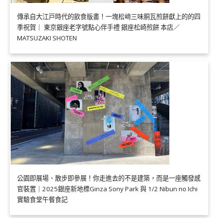
傳承自大江戸時代的飲食版畫！一塊松﨑三味胴瓦煎餅獻上的的四
季祝賀｜ 東京銀座老字號點心伴手禮 銀座松崎煎餅 本店／
MATSUZAKI SHOTEN
公園即展場、散步即參展！你走進去的不是建築，而是一座觸發感
官裝置｜2025銀座新地標Ginza Sony Park 與 1/2 Nibun no Ichi
實驗食堂午餐食記