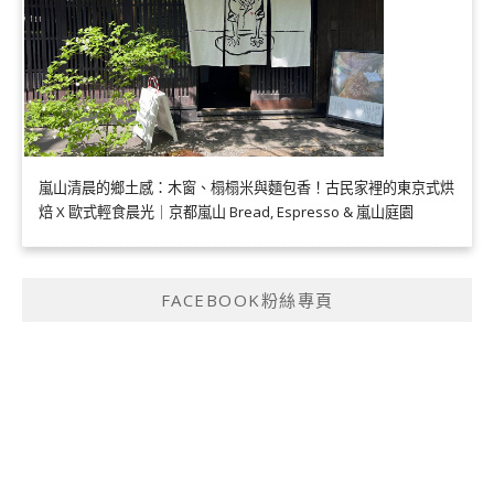
嵐山清晨的鄉土感：木窗、榻榻米與麵包香！古民家裡的東京式烘
焙 X 歐式輕食晨光｜京都嵐山 Bread, Espresso & 嵐山庭園
FACEBOOK粉絲專頁