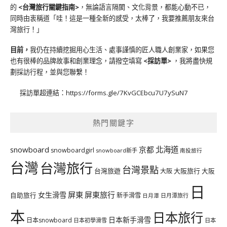
的
<台灣旅行關鍵指南>
，無論語言隔閡、文化背景，都能心動不已，
同時由衷稱道「哇！這是一種全新的感受，太棒了，我要推薦朋友來台
灣旅行！」
目前，
我仍在持續挖掘用心生活、處事謹慎的匠人職人創業家，如果您
也有很棒的品牌故事和創業理念，請撥空填寫
<
採訪單
>
，我將盡快規
劃採訪行程，並與您聯繫！
採訪單超連結：
https://forms.gle/7KvGCEbcu7U7ySuN7
熱門關鍵字
北海道
snowboard
京都
snowboardgirl
snowboard新手
南投旅行
台灣
台灣旅行
台灣景點
台灣旅遊
大阪旅行
大阪
大阪
日
屏東
屏東旅行
女生滑雪
自助旅行
新手滑雪
日月潭旅行
日月潭
本
日本旅行
日本新手滑雪
日本snowboard
日本初學滑雪
日本