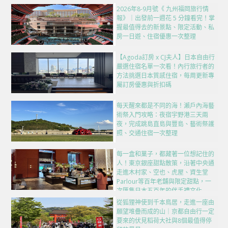
2026年8-9月號《 九州福岡旅行情
報》｜出發前一週花 5 分鐘看完！掌
握最值得去的新景點、限定活動、私
房一日遊、住宿優惠一次整理
【Agoda訂房 x CJ夫人】日本自由行
嚴選住宿名單一次看！內行旅行者的
方法挑選日本質感住宿，每周更新專
屬訂房優惠與折扣碼
每天醒來都是不同的海！瀨戶內海藝
術祭入門攻略：夜宿宇野港三天兩
夜，完成跳島直島與豐島、藝術祭護
照、交通住宿一次整理
每一盒和菓子，都藏著一位想記住的
人！東京銀座甜點散策，沿著中央通
走進木村家、空也、虎屋、資生堂
Parlour等百年老舖與限定甜點，一
次匯集日本五百年的伴手禮文化
從狐狸神使到千本鳥居，走進一座由
願望堆疊而成的山｜京都自由行一定
要來的伏見稻荷大社與8個最值得停