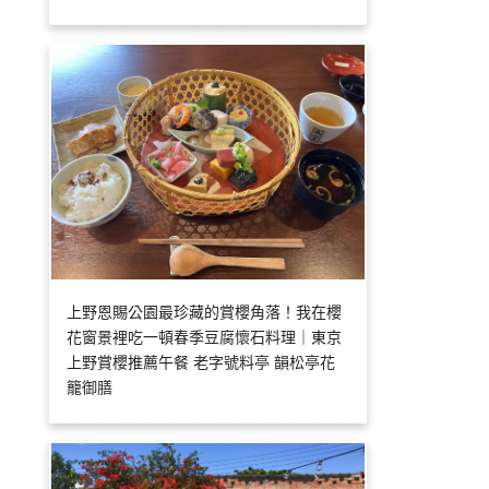
上野恩賜公園最珍藏的賞櫻角落！我在櫻
花窗景裡吃一頓春季豆腐懷石料理｜東京
上野賞櫻推薦午餐 老字號料亭 韻松亭花
籠御膳