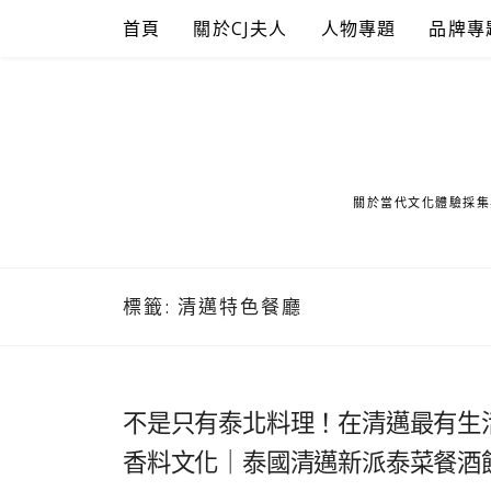
Skip
首頁
關於CJ夫人
人物專題
品牌專
to
content
關於當代文化體驗採集
標籤:
清邁特色餐廳
不是只有泰北料理！在清邁最有生活感的 
香料文化｜泰國清邁新派泰菜餐酒館推薦 Kan