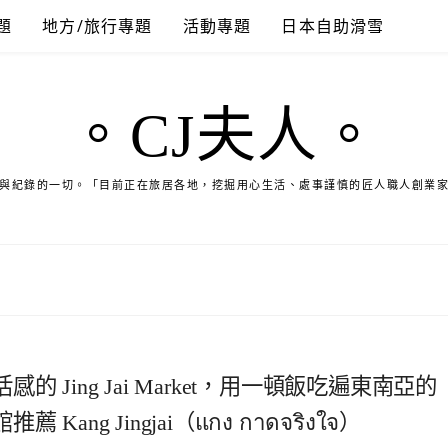
題
地方/旅行專題
活動專題
日本自助滑雪
。CJ夫人。
與紀錄的一切。「目前正在旅居各地，挖掘用心生活、處事謹慎的匠人職人創業
Jing Jai Market，用一頓飯吃遍東南亞的
g Jingjai（แกง กาดจริงใจ）