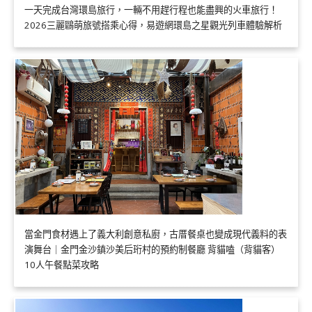
一天完成台灣環島旅行，一輛不用趕行程也能盡興的火車旅行！
2026三麗鷗萌旅號搭乘心得，易遊網環島之星觀光列車體驗解析
當金門食材遇上了義大利創意私廚，古厝餐桌也變成現代義料的表
演舞台｜金門金沙鎮沙美后珩村的預約制餐廳 背貓嗑（背貓客）
10人午餐點菜攻略