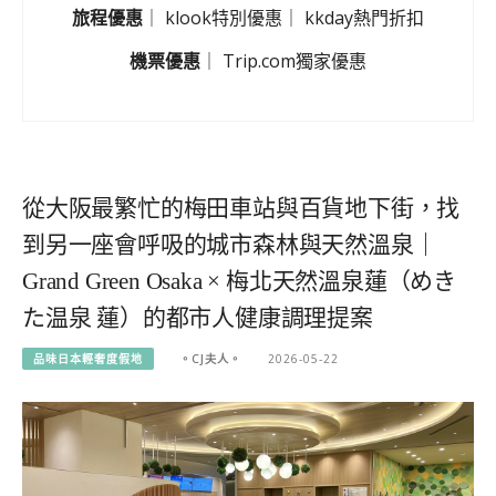
旅程優惠
｜
klook特別優惠
｜
kkday熱門折扣
機票優惠
｜
Trip.com獨家優惠
從大阪最繁忙的梅田車站與百貨地下街，找
到另一座會呼吸的城市森林與天然溫泉｜
Grand Green Osaka × 梅北天然溫泉蓮（めき
た温泉 蓮）的都市人健康調理提案
品味日本輕奢度假地
。CJ夫人。
2026-05-22