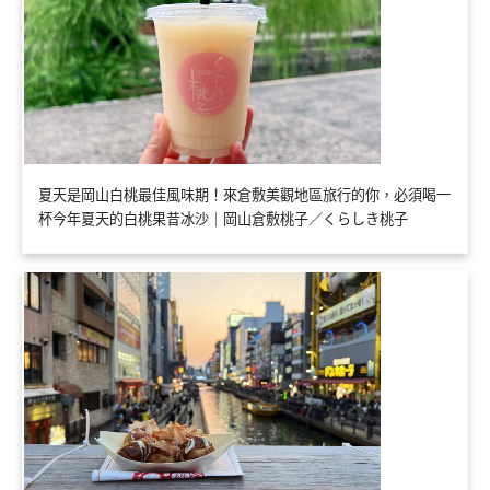
夏天是岡山白桃最佳風味期！來倉敷美觀地區旅行的你，必須喝一
杯今年夏天的白桃果昔冰沙｜岡山倉敷桃子／くらしき桃子