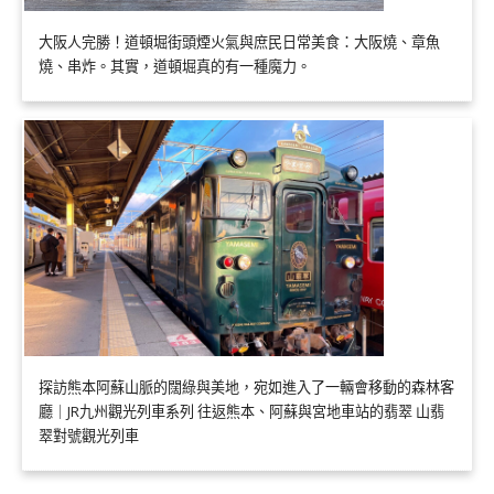
大阪人完勝！道頓堀街頭煙火氣與庶民日常美食：大阪燒、章魚
燒、串炸。其實，道頓堀真的有一種魔力。
探訪熊本阿蘇山脈的闊綠與美地，宛如進入了一輛會移動的森林客
廳｜JR九州觀光列車系列 往返熊本、阿蘇與宮地車站的翡翠 山翡
翠對號觀光列車