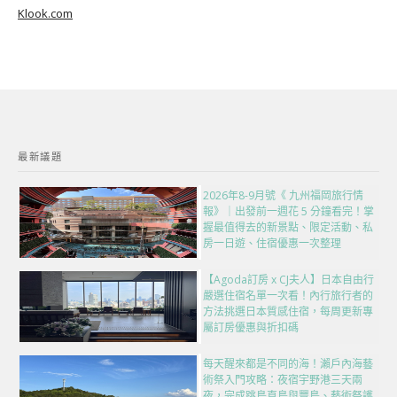
Klook.com
最新議題
2026年8-9月號《 九州福岡旅行情
報》｜出發前一週花 5 分鐘看完！掌
握最值得去的新景點、限定活動、私
房一日遊、住宿優惠一次整理
【Agoda訂房 x CJ夫人】日本自由行
嚴選住宿名單一次看！內行旅行者的
方法挑選日本質感住宿，每周更新專
屬訂房優惠與折扣碼
每天醒來都是不同的海！瀨戶內海藝
術祭入門攻略：夜宿宇野港三天兩
夜，完成跳島直島與豐島、藝術祭護