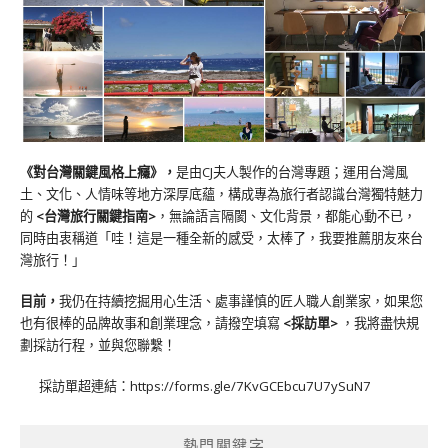
《對台灣關鍵風格上癮》
，
是由CJ夫人製作的台灣專題；運用台灣風
土、文化、人情味等地方深厚底蘊，構成專為旅行者認識台灣獨特魅力
的
<台灣旅行關鍵指南>
，無論語言隔閡、文化背景，都能心動不已，
同時由衷稱道「哇！這是一種全新的感受，太棒了，我要推薦朋友來台
灣旅行！」
目前，
我仍在持續挖掘用心生活、處事謹慎的匠人職人創業家，如果您
也有很棒的品牌故事和創業理念，請撥空填寫
<
採訪單
>
，我將盡快規
劃採訪行程，並與您聯繫！
採訪單超連結：
https://forms.gle/7KvGCEbcu7U7ySuN7
熱門關鍵字