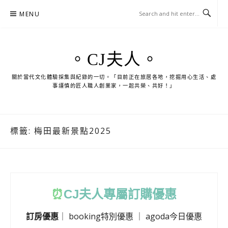
Skip
MENU
to
content
。CJ夫人。
關於當代文化體驗採集與紀錄的一切。「目前正在旅居各地，挖掘用心生活、處
事謹慎的匠人職人創業家，一起共榮、共好！」
標籤:
梅田最新景點2025
⏰
CJ
夫人專屬訂購優惠
訂房優惠
｜
booking特別優惠
｜
agoda今日優惠