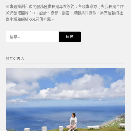
※專題策劃和顧問服務僅供長期專案簽約；各項專案亦可與我長期合作
的跨領域團隊：IT、設計、攝影、廣告、媒體共同協作，另有信賴的社
群小編和網紅KOL可供推薦。
搜
尋
關
鍵
關於CJ夫人
字: