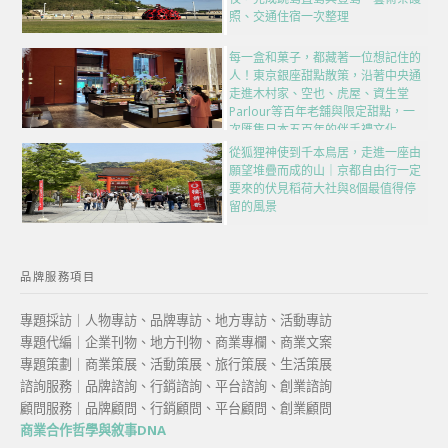
照、交通住宿一次整理
每一盒和菓子，都藏著一位想記住的
人！東京銀座甜點散策，沿著中央通
走進木村家、空也、虎屋、資生堂
Parlour等百年老舖與限定甜點，一
次匯集日本五百年的伴手禮文化
從狐狸神使到千本鳥居，走進一座由
願望堆疊而成的山｜京都自由行一定
要來的伏見稻荷大社與8個最值得停
留的風景
品牌服務項目
專題採訪｜人物專訪、品牌專訪、地方專訪、活動專訪
專題代編｜企業刊物、地方刊物、商業專欄、商業文案
專題策劃｜商業策展、活動策展、旅行策展、生活策展
諮詢服務｜品牌諮詢、行銷諮詢、平台諮詢、創業諮詢
顧問服務｜品牌顧問、行銷顧問、平台顧問、創業顧問
商業合作哲學與敘事DNA