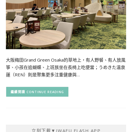
大阪梅田Grand Green Osaka的草地上，有人野餐、有人放風
箏、小孩在追蝴蝶、上班族坐在長椅上吃便當；うめきた温泉
蓮（REN）則是聚集更多注重健康與…
CONTINUE READING
立刻下載▼IWAFU FLASH APP