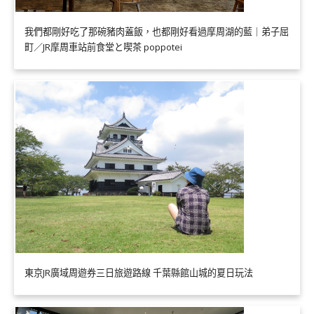
我們都剛好吃了那碗豬肉蓋飯，也都剛好看過摩周湖的藍｜弟子屈
町／JR摩周車站前食堂と喫茶 poppotei
東京JR廣域周遊券三日旅遊路線 千葉縣館山城的夏日玩法