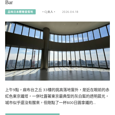
Bar
品味日本輕奢度假地
。CJ夫人。
2026-04-18
上午9點，麻布台之丘 33樓的挑高落地窗外，是近在眼前的赤
紅色東京鐵塔，一併吐露著東京最典型的灰白藍的透明晨光，
城市似乎還沒有醒來，但剛點了一杯800日圓拿鐵的…