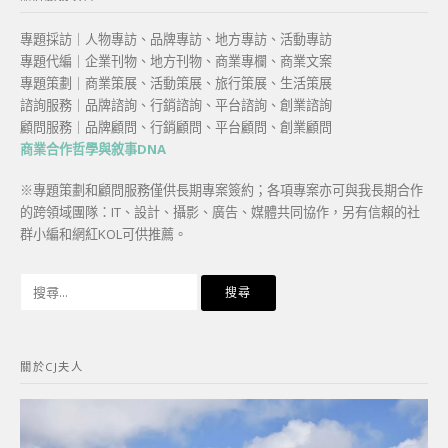
專題採訪｜人物專訪、品牌專訪、地方專訪、活動專訪
專題代編｜企業刊物、地方刊物、商業專欄、商業文案
專題策劃｜商業策展、活動策展、旅行策展、生活策展
諮詢服務｜品牌諮詢、行銷諮詢、平台諮詢、創業諮詢
顧問服務｜品牌顧問、行銷顧問、平台顧問、創業顧問
商業合作哲學與敘事DNA
※專題策劃和顧問服務僅供長期專案簽約；各項專案亦可與我長期合作
的跨領域團隊：IT、設計、攝影、廣告、媒體共同協作，另有信賴的社
群小編和網紅KOL可供推薦。
搜
尋
關
鍵
關於CJ夫人
字: