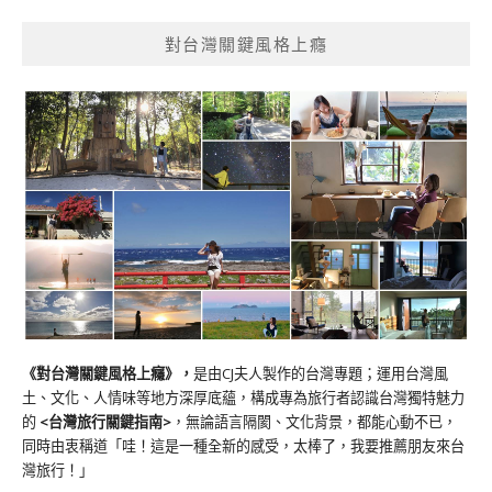
對台灣關鍵風格上癮
《對台灣關鍵風格上癮》
，
是由CJ夫人製作的台灣專題；運用台灣風
土、文化、人情味等地方深厚底蘊，構成專為旅行者認識台灣獨特魅力
的
<台灣旅行關鍵指南>
，無論語言隔閡、文化背景，都能心動不已，
同時由衷稱道「哇！這是一種全新的感受，太棒了，我要推薦朋友來台
灣旅行！」