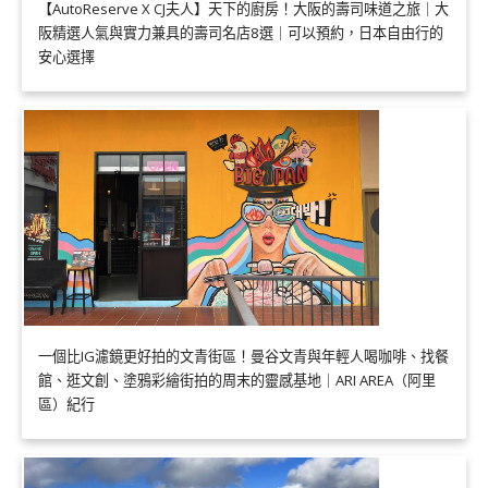
【AutoReserve X CJ夫人】天下的廚房！大阪的壽司味道之旅｜大
阪精選人氣與實力兼具的壽司名店8選｜可以預約，日本自由行的
安心選擇
一個比IG濾鏡更好拍的文青街區！曼谷文青與年輕人喝咖啡、找餐
館、逛文創、塗鴉彩繪街拍的周末的靈感基地｜ARI AREA（阿里
區）紀行