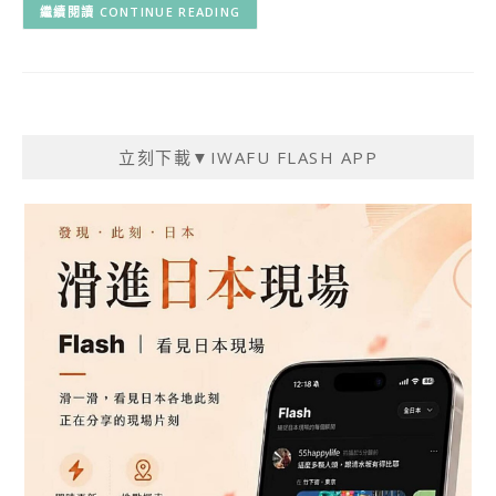
CONTINUE READING
立刻下載▼IWAFU FLASH APP