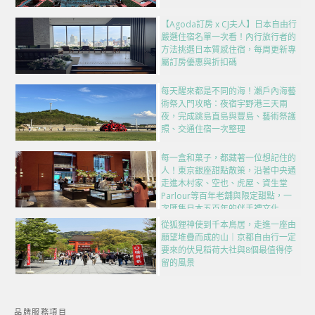
【Agoda訂房 x CJ夫人】日本自由行
嚴選住宿名單一次看！內行旅行者的
方法挑選日本質感住宿，每周更新專
屬訂房優惠與折扣碼
每天醒來都是不同的海！瀨戶內海藝
術祭入門攻略：夜宿宇野港三天兩
夜，完成跳島直島與豐島、藝術祭護
照、交通住宿一次整理
每一盒和菓子，都藏著一位想記住的
人！東京銀座甜點散策，沿著中央通
走進木村家、空也、虎屋、資生堂
Parlour等百年老舖與限定甜點，一
次匯集日本五百年的伴手禮文化
從狐狸神使到千本鳥居，走進一座由
願望堆疊而成的山｜京都自由行一定
要來的伏見稻荷大社與8個最值得停
留的風景
品牌服務項目