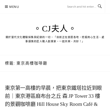
Skip
MENU
to
content
。CJ夫人。
關於當代文化體驗採集與紀錄的一切。「目前正在旅居各地，挖掘用心生活、處
事謹慎的匠人職人創業家，一起共榮、共好！」
標籤:
東京高樓咖啡廳
東京第一高樓的早晨，把東京鐵塔拉近到眼
前｜東京港區麻布台之丘 森 JP Tower 33 樓
的景觀咖啡廳 Hill House Sky Room Café &