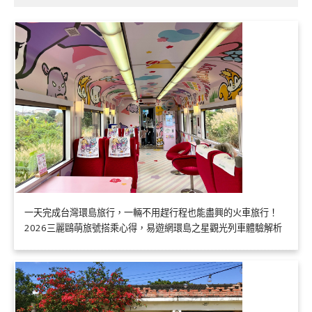
一天完成台灣環島旅行，一輛不用趕行程也能盡興的火車旅行！
2026三麗鷗萌旅號搭乘心得，易遊網環島之星觀光列車體驗解析