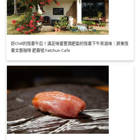
好Chill的恆春午后！滿足味蕾豐潤肥盈的恆春下午茶滋味｜屏東恆
春文藝咖啡 肥春號 Fatchun Cafe