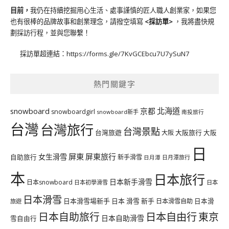
目前，
我仍在持續挖掘用心生活、處事謹慎的匠人職人創業家，如果您
也有很棒的品牌故事和創業理念，請撥空填寫
<
採訪單
>
，我將盡快規
劃採訪行程，並與您聯繫！
採訪單超連結：
https://forms.gle/7KvGCEbcu7U7ySuN7
熱門關鍵字
北海道
snowboard
京都
snowboardgirl
snowboard新手
南投旅行
台灣
台灣旅行
台灣景點
台灣旅遊
大阪旅行
大阪
大阪
日
屏東
屏東旅行
女生滑雪
自助旅行
新手滑雪
日月潭旅行
日月潭
本
日本旅行
日本新手滑雪
日本snowboard
日本初學滑雪
日本
日本滑雪
日本滑雪場新手
日本 滑雪 新手
日本滑雪自助
日本滑
旅遊
日本自由行
日本自助旅行
東京
日本自助滑雪
雪自由行