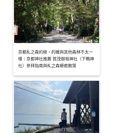
京都糺之森的綠，的確與其他森林不太一
樣｜京都神社推薦 賀茂御祖神社（下鴨神
社）參拜指南與糺之森療癒散策