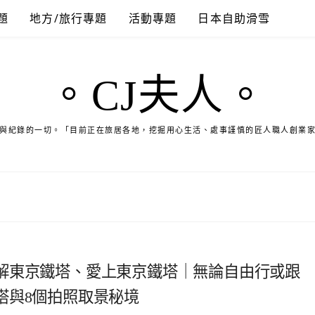
題
地方/旅行專題
活動專題
日本自助滑雪
。CJ夫人。
與紀錄的一切。「目前正在旅居各地，挖掘用心生活、處事謹慎的匠人職人創業
解東京鐵塔、愛上東京鐵塔｜無論自由行或跟
塔與8個拍照取景秘境