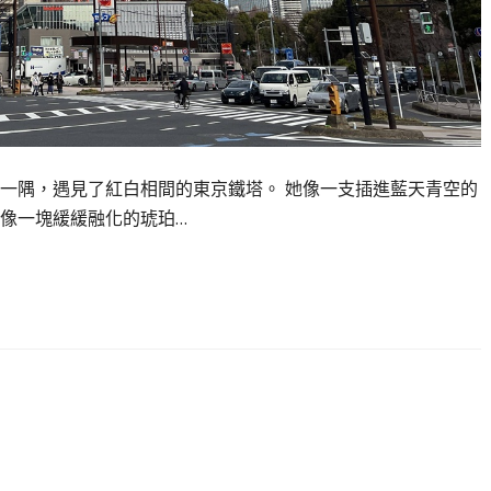
一隅，遇見了紅白相間的東京鐵塔。 她像一支插進藍天青空的
像一塊緩緩融化的琥珀…