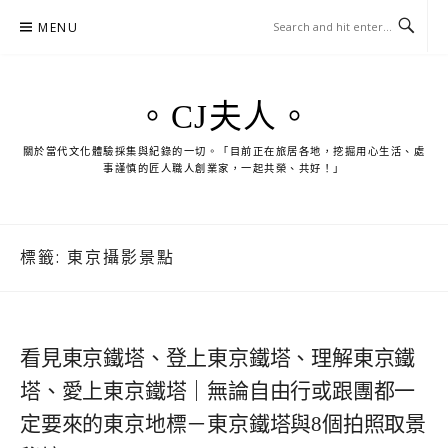
Skip
MENU
to
content
。CJ夫人。
關於當代文化體驗採集與紀錄的一切。「目前正在旅居各地，挖掘用心生活、處
事謹慎的匠人職人創業家，一起共榮、共好！」
標籤:
東京攝影景點
看見東京鐵塔、登上東京鐵塔、理解東京鐵
塔、愛上東京鐵塔｜無論自由行或跟團都一
定要來的東京地標－東京鐵塔與8個拍照取景