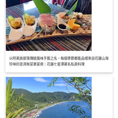
以阿美族部落傳統風味手藝之名，每個季節都能品嚐來自花蓮山海
珍味的澎湃無菜單宴席｜花蓮七星潭慕名私房料理