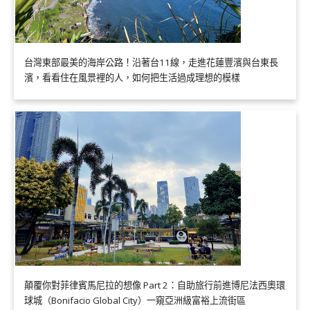
台灣東部最美的海岸公路！沿著台11線，走進花蓮豐濱與台東長
濱，看看住在風景裡的人，如何把生活過成理想的模樣
顛覆你對菲律賓馬尼拉的想像 Part 2：自助旅行前進博尼法西奧環
球城（Bonifacio Global City）一窺亞洲級富裕上流街區