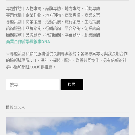
專題採訪｜人物專訪、品牌專訪、地方專訪、活動專訪
專題代編｜企業刊物、地方刊物、商業專欄、商業文案
專題策劃｜商業策展、活動策展、旅行策展、生活策展
諮詢服務｜品牌諮詢、行銷諮詢、平台諮詢、創業諮詢
顧問服務｜品牌顧問、行銷顧問、平台顧問、創業顧問
商業合作哲學與敘事DNA
※專題策劃和顧問服務僅供長期專案簽約；各項專案亦可與我長期合作
的跨領域團隊：IT、設計、攝影、廣告、媒體共同協作，另有信賴的社
群小編和網紅KOL可供推薦。
搜
尋
關
鍵
關於CJ夫人
字: