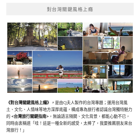
對台灣關鍵風格上癮
《對台灣關鍵風格上癮》
，
是由CJ夫人製作的台灣專題；運用台灣風
土、文化、人情味等地方深厚底蘊，構成專為旅行者認識台灣獨特魅力
的
<台灣旅行關鍵指南>
，無論語言隔閡、文化背景，都能心動不已，
同時由衷稱道「哇！這是一種全新的感受，太棒了，我要推薦朋友來台
灣旅行！」