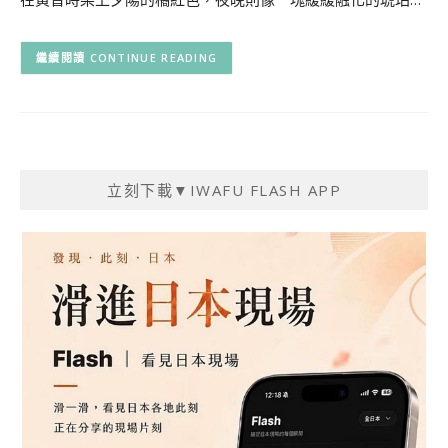
CONTINUE READING
立刻下載▼IWAFU FLASH APP