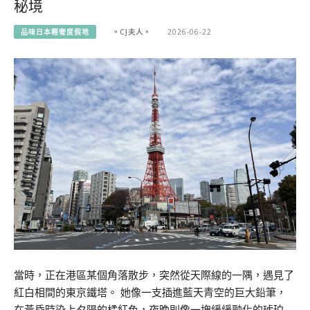
秘境
品味日本輕奢度假地
。CJ夫人。
2026-06-22
當時，正在港區某個角落散步，突然從天際線的一隅，遇見了
紅白相間的東京鐵塔。 她像一支插進藍天青空的巨大鉛筆，
在黃昏時染上夕陽的橘紅色，夜晚則像一塊緩緩融化的琥珀…