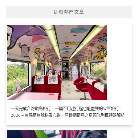
即時熱門文章
一天完成台灣環島旅行，一輛不用趕行程也能盡興的火車旅行！
2026三麗鷗萌旅號搭乘心得，易遊網環島之星觀光列車體驗解析