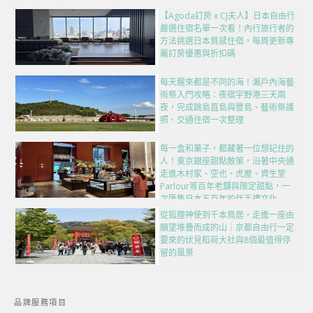
【Agoda訂房 x CJ夫人】日本自由行
嚴選住宿名單一次看！內行旅行者的
方法挑選日本質感住宿，每周更新專
屬訂房優惠與折扣碼
每天醒來都是不同的海！瀨戶內海藝
術祭入門攻略：夜宿宇野港三天兩
夜，完成跳島直島與豐島、藝術祭護
照、交通住宿一次整理
每一盒和菓子，都藏著一位想記住的
人！東京銀座甜點散策，沿著中央通
走進木村家、空也、虎屋、資生堂
Parlour等百年老舖與限定甜點，一
次匯集日本五百年的伴手禮文化
從狐狸神使到千本鳥居，走進一座由
願望堆疊而成的山｜京都自由行一定
要來的伏見稻荷大社與8個最值得停
留的風景
品牌服務項目