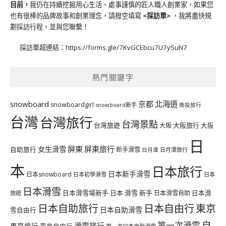
目前，
我仍在持續挖掘用心生活、處事謹慎的匠人職人創業家，如果您
也有很棒的品牌故事和創業理念，請撥空填寫
<
採訪單
>
，我將盡快規
劃採訪行程，並與您聯繫！
採訪單超連結：
https://forms.gle/7KvGCEbcu7U7ySuN7
熱門關鍵字
北海道
snowboard
京都
snowboardgirl
snowboard新手
南投旅行
台灣
台灣旅行
台灣景點
台灣旅遊
大阪旅行
大阪
大阪
日
屏東
屏東旅行
女生滑雪
自助旅行
新手滑雪
日月潭旅行
日月潭
本
日本旅行
日本新手滑雪
日本snowboard
日本初學滑雪
日本
日本滑雪
日本滑雪場新手
日本 滑雪 新手
日本滑雪自助
日本滑
旅遊
日本自由行
日本自助旅行
東京
日本自助滑雪
雪自由行
自
第一次滑雪
滑雪旅行
東京旅行