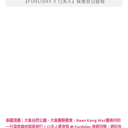
【FUNLIDAY X CJ夫人】探索台日遊程
泰國清邁｜大象自然公園、大象觀察餵食、Baan Kang Wat藝術村的
一日深度森林探索旅行 | CJ夫人愛度假 @ Funliday 旅遊回憶、遊記攻