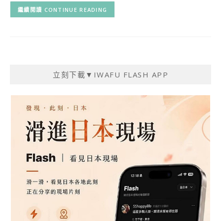
CONTINUE READING
立刻下載▼IWAFU FLASH APP