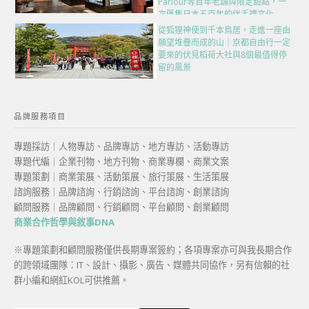
Parlour等百年老舖與限定甜點，一
次匯集日本五百年的伴手禮文化
從狐狸神使到千本鳥居，走進一座由
願望堆疊而成的山｜京都自由行一定
要來的伏見稻荷大社與8個最值得停
留的風景
品牌服務項目
專題採訪｜人物專訪、品牌專訪、地方專訪、活動專訪
專題代編｜企業刊物、地方刊物、商業專欄、商業文案
專題策劃｜商業策展、活動策展、旅行策展、生活策展
諮詢服務｜品牌諮詢、行銷諮詢、平台諮詢、創業諮詢
顧問服務｜品牌顧問、行銷顧問、平台顧問、創業顧問
商業合作哲學與敘事DNA
※專題策劃和顧問服務僅供長期專案簽約；各項專案亦可與我長期合作
的跨領域團隊：IT、設計、攝影、廣告、媒體共同協作，另有信賴的社
群小編和網紅KOL可供推薦。