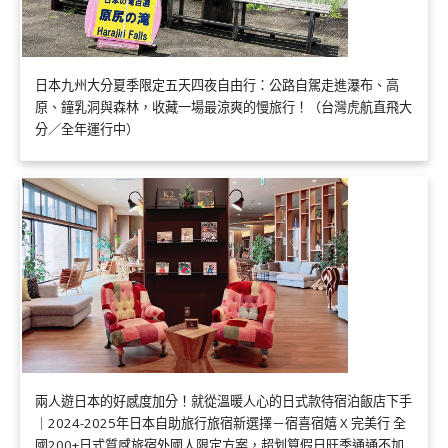
日本九州大分夏季限定五天四夜自由行：公路自駕走進瀑布、高
原、鐘乳洞與森林，收藏一場最涼爽的慢旅行！（台灣虎航直飛大
分／全年運行中）
兩人遊日本的好感度加分！就從溫暖人心的日式款待宿泊飯店下手
｜2024-2025年日本自助旅行旅宿新選擇－宿喜宿嬉 X 完美行 全
國200+日式質感旅宿外國人限定方案，超划算假日旺季通通不加