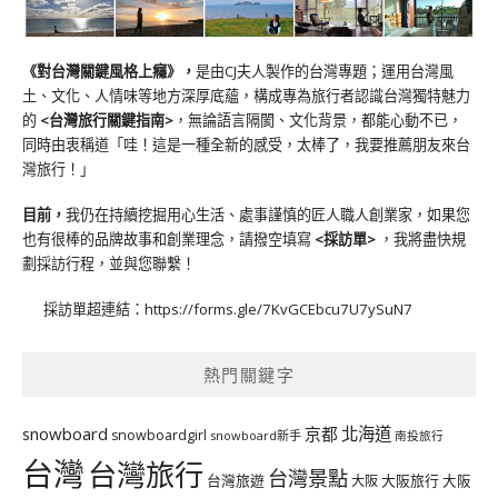
《對台灣關鍵風格上癮》
，
是由CJ夫人製作的台灣專題；運用台灣風
土、文化、人情味等地方深厚底蘊，構成專為旅行者認識台灣獨特魅力
的
<台灣旅行關鍵指南>
，無論語言隔閡、文化背景，都能心動不已，
同時由衷稱道「哇！這是一種全新的感受，太棒了，我要推薦朋友來台
灣旅行！」
目前，
我仍在持續挖掘用心生活、處事謹慎的匠人職人創業家，如果您
也有很棒的品牌故事和創業理念，請撥空填寫
<
採訪單
>
，我將盡快規
劃採訪行程，並與您聯繫！
採訪單超連結：
https://forms.gle/7KvGCEbcu7U7ySuN7
熱門關鍵字
北海道
snowboard
京都
snowboardgirl
snowboard新手
南投旅行
台灣
台灣旅行
台灣景點
台灣旅遊
大阪旅行
大阪
大阪