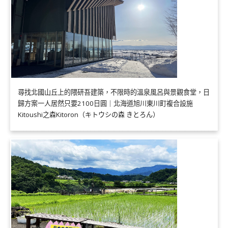
尋找北國山丘上的隈研吾建築，不限時的溫泉風呂與景觀食堂，日
歸方案一人居然只要2100日圓｜北海道旭川東川町複合設施
Kitoushi之森Kitoron（キトウシの森 きとろん）