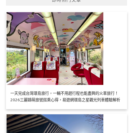
一天完成台灣環島旅行，一輛不用趕行程也能盡興的火車旅行！
2026三麗鷗萌旅號搭乘心得，易遊網環島之星觀光列車體驗解析