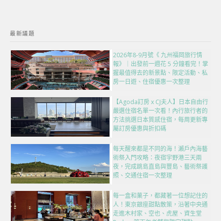
最新議題
2026年8-9月號《 九州福岡旅行情
報》｜出發前一週花 5 分鐘看完！掌
握最值得去的新景點、限定活動、私
房一日遊、住宿優惠一次整理
【Agoda訂房 x CJ夫人】日本自由行
嚴選住宿名單一次看！內行旅行者的
方法挑選日本質感住宿，每周更新專
屬訂房優惠與折扣碼
每天醒來都是不同的海！瀨戶內海藝
術祭入門攻略：夜宿宇野港三天兩
夜，完成跳島直島與豐島、藝術祭護
照、交通住宿一次整理
每一盒和菓子，都藏著一位想記住的
人！東京銀座甜點散策，沿著中央通
走進木村家、空也、虎屋、資生堂