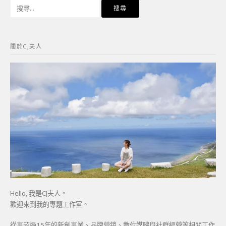
搜
尋
關
鍵
關於CJ夫人
字:
Hello, 我是CJ夫人。
歡迎來到我的專題工作室。
從事超過15年的新創事業、品牌營銷、數位媒體與社群經營等相關工作