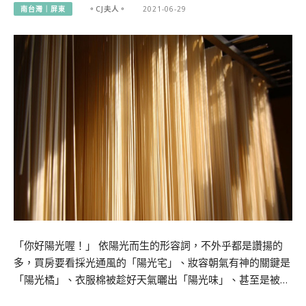
南台灣｜屏東
。CJ夫人。
2021-06-29
「你好陽光喔！」 依陽光而生的形容詞，不外乎都是讚揚的
多，買房要看採光通風的「陽光宅」、妝容朝氣有神的關鍵是
「陽光橘」、衣服棉被趁好天氣曬出「陽光味」、甚至是被…