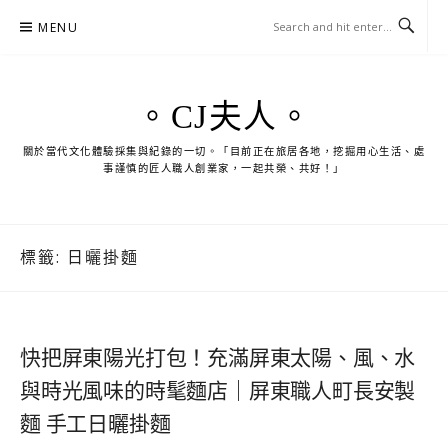
Skip
MENU
to
content
。CJ夫人。
關於當代文化體驗採集與紀錄的一切。「目前正在旅居各地，挖掘用心生活、處
事謹慎的匠人職人創業家，一起共榮、共好！」
標籤:
日曬掛麵
快把屏東陽光打包！充滿屏東太陽、風、水
與時光風味的時髦麵店｜屏東職人町長安製
麵 手工日曬掛麵