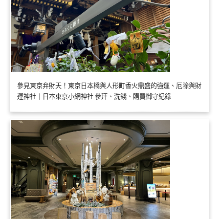
參見東京弁財天！東京日本橋與人形町香火鼎盛的強運、厄除與財
運神社｜日本東京小網神社 參拜、洗錢、購買御守紀錄