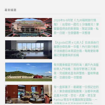
最新議題
2026年8-9月號《 九州福岡旅行情
報》｜出發前一週花 5 分鐘看完！掌
握最值得去的新景點、限定活動、私
房一日遊、住宿優惠一次整理
【Agoda訂房 x CJ夫人】日本自由行
嚴選住宿名單一次看！內行旅行者的
方法挑選日本質感住宿，每周更新專
屬訂房優惠與折扣碼
每天醒來都是不同的海！瀨戶內海藝
術祭入門攻略：夜宿宇野港三天兩
夜，完成跳島直島與豐島、藝術祭護
照、交通住宿一次整理
每一盒和菓子，都藏著一位想記住的
人！東京銀座甜點散策，沿著中央通
走進木村家、空也、虎屋、資生堂
Parlour等百年老舖與限定甜點，一
次匯集日本五百年的伴手禮文化