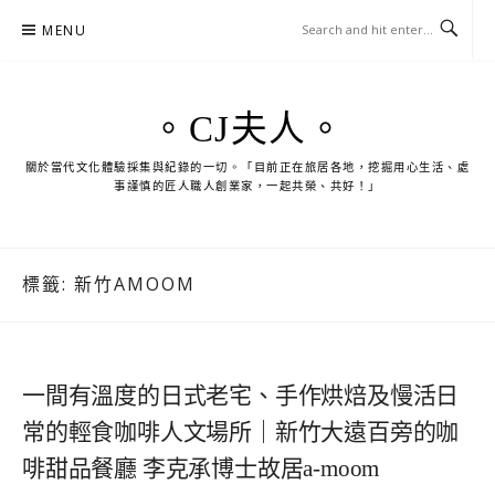
Skip
MENU
to
content
。CJ夫人。
關於當代文化體驗採集與紀錄的一切。「目前正在旅居各地，挖掘用心生活、處
事謹慎的匠人職人創業家，一起共榮、共好！」
標籤:
新竹AMOOM
一間有溫度的日式老宅、手作烘焙及慢活日
常的輕食咖啡人文場所｜新竹大遠百旁的咖
啡甜品餐廳 李克承博士故居a-moom