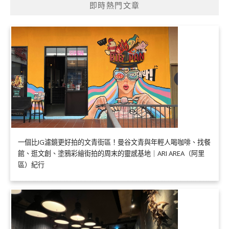
即時熱門文章
一個比IG濾鏡更好拍的文青街區！曼谷文青與年輕人喝咖啡、找餐
館、逛文創、塗鴉彩繪街拍的周末的靈感基地｜ARI AREA（阿里
區）紀行