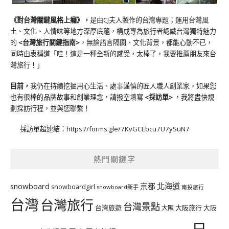
《對台灣關鍵風格上癮》
，
是由CJ夫人製作的台灣專題；運用台灣風
土、文化、人情味等地方深厚底蘊，構成專為旅行者認識台灣獨特魅力
的
<台灣旅行關鍵指南>
，無論語言隔閡、文化背景，都能心動不已，
同時由衷稱道「哇！這是一種全新的感受，太棒了，我要推薦朋友來台
灣旅行！」
目前，
我仍在持續挖掘用心生活、處事謹慎的匠人職人創業家，如果您
也有很棒的品牌故事和創業理念，請撥空填寫
<
採訪單
>
，我將盡快規
劃採訪行程，並與您聯繫！
採訪單超連結：
https://forms.gle/7KvGCEbcu7U7ySuN7
熱門關鍵字
北海道
snowboard
京都
snowboardgirl
snowboard新手
南投旅行
台灣
台灣旅行
台灣景點
台灣旅遊
大阪旅行
大阪
大阪