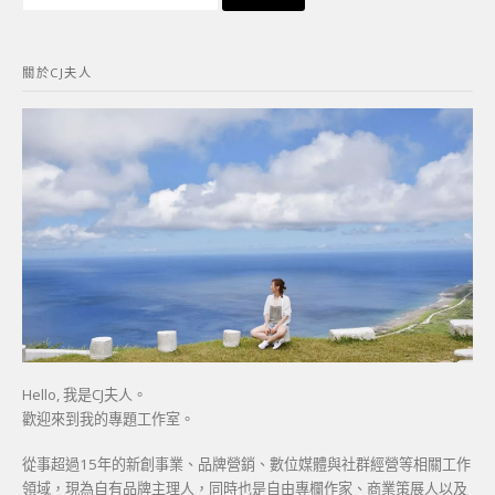
尋
關
鍵
關於CJ夫人
字:
Hello, 我是CJ夫人。
歡迎來到我的專題工作室。
從事超過15年的新創事業、品牌營銷、數位媒體與社群經營等相關工作
領域，現為自有品牌主理人，同時也是自由專欄作家、商業策展人以及