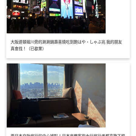
大阪道頓堀川旁的涮涮鍋壽喜燒吃到飽はや・しゃぶ兆 我的朋友
真會找！（已歇業）
西日本自助旅行的中心據點！日本商務客與內行旅行者都喜歡下榻