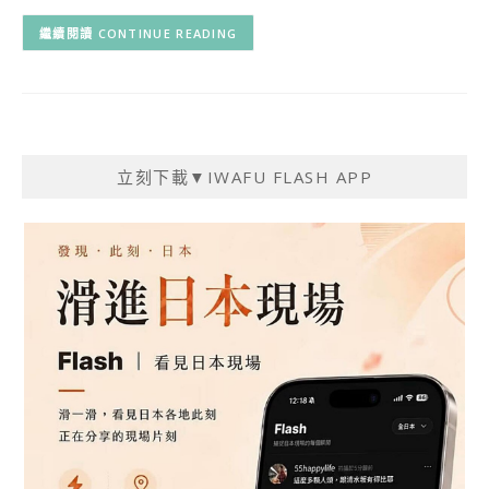
CONTINUE READING
立刻下載▼IWAFU FLASH APP