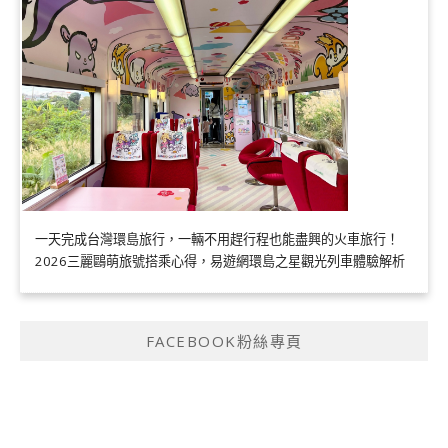
一天完成台灣環島旅行，一輛不用趕行程也能盡興的火車旅行！
2026三麗鷗萌旅號搭乘心得，易遊網環島之星觀光列車體驗解析
FACEBOOK粉絲專頁