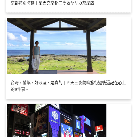
京都特別時刻｜星巴克京都二寧坂ヤサカ茶屋店
台灣，蘭嶼，好浪漫，是真的｜四天三夜蘭嶼旅行過後還記在心上
的9件事。