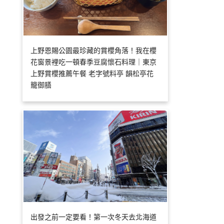
上野恩賜公園最珍藏的賞櫻角落！我在櫻
花窗景裡吃一頓春季豆腐懷石料理｜東京
上野賞櫻推薦午餐 老字號料亭 韻松亭花
籠御膳
出發之前一定要看！第一次冬天去北海道