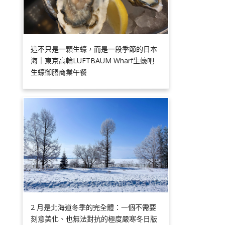
這不只是一顆生蠔，而是一段季節的日本
海｜東京高輪LUFTBAUM Wharf生蠔吧
生蠔御膳商業午餐
2 月是北海道冬季的完全體：一個不需要
刻意美化、也無法對抗的極度嚴寒冬日版