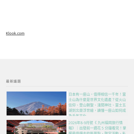
Klook.com
最新議題
日本有一座山，值得相信一千年！富
士山為什麼是世界文化遺產？從火山
信仰、登山朝聖、淺間神社、富士五
湖到北齋浮世繪，讀懂一座山如何成
為千年文化
2026年8-9月號《 九州福岡旅行情
報》｜出發前一週花 5 分鐘看完！掌
握最值得去的新景點、限定活動、私