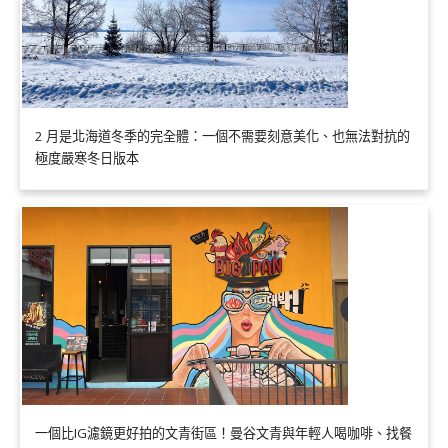
2 月是北海道冬季的完全體：一個不需要刻意美化、也無法對抗的
極度嚴寒冬日版本
一個比IG濾鏡更好拍的文青街區！曼谷文青與年輕人喝咖啡、找餐