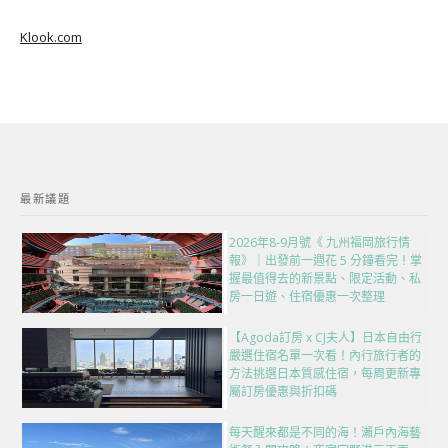
Klook.com
最新議題
2026年8-9月號《 九州福岡旅行情
報》｜出發前一週花 5 分鐘看完！掌
握最值得去的新景點、限定活動、私
房一日遊、住宿優惠一次整理
【Agoda訂房 x CJ夫人】日本自由行
嚴選住宿名單一次看！內行旅行者的
方法挑選日本質感住宿，每周更新專
屬訂房優惠與折扣碼
每天醒來都是不同的海！瀨戶內海藝