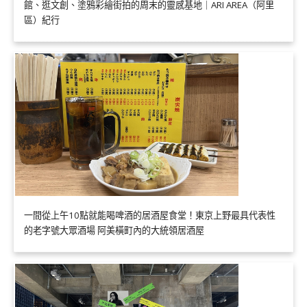
館、逛文創、塗鴉彩繪街拍的周末的靈感基地｜ARI AREA（阿里
區）紀行
一間從上午10點就能喝啤酒的居酒屋食堂！東京上野最具代表性
的老字號大眾酒場 阿美橫町內的大統領居酒屋