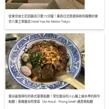
從東京迪士尼回飯店只要15分鐘！兼具日式質感與款待服務的東
京八重之翠飯店 Hotel Yae No Midori Tokyo
曼谷最值得吃的泰式豪華船麵！常住曼谷的人心屬上級水準的和牛
船麵｜泰國曼谷阿里區（Ari Area）Thong Smith 通思密船麵