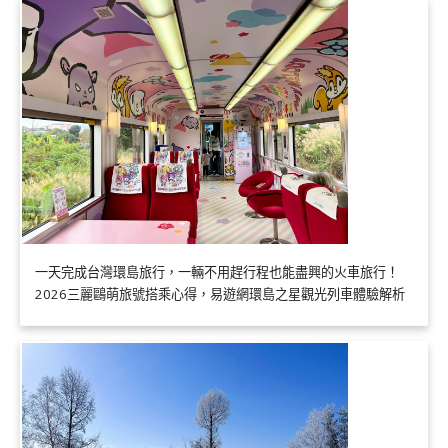
一天完成台灣環島旅行，一輛不用趕行程也能盡興的火車旅行！
2026三麗鷗萌旅號搭乘心得，易遊網環島之星觀光列車體驗解析