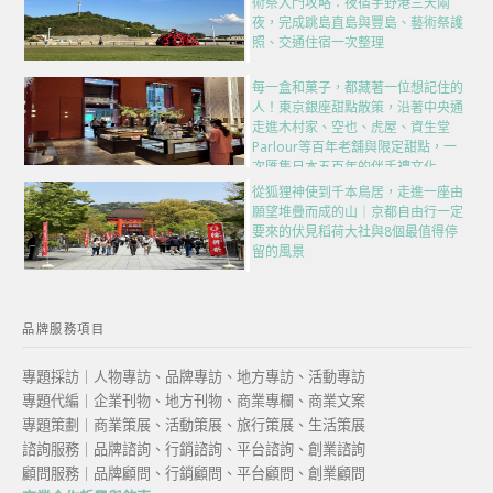
術祭入門攻略：夜宿宇野港三天兩
夜，完成跳島直島與豐島、藝術祭護
照、交通住宿一次整理
每一盒和菓子，都藏著一位想記住的
人！東京銀座甜點散策，沿著中央通
走進木村家、空也、虎屋、資生堂
Parlour等百年老舖與限定甜點，一
次匯集日本五百年的伴手禮文化
從狐狸神使到千本鳥居，走進一座由
願望堆疊而成的山｜京都自由行一定
要來的伏見稻荷大社與8個最值得停
留的風景
品牌服務項目
專題採訪｜人物專訪、品牌專訪、地方專訪、活動專訪
專題代編｜企業刊物、地方刊物、商業專欄、商業文案
專題策劃｜商業策展、活動策展、旅行策展、生活策展
諮詢服務｜品牌諮詢、行銷諮詢、平台諮詢、創業諮詢
顧問服務｜品牌顧問、行銷顧問、平台顧問、創業顧問