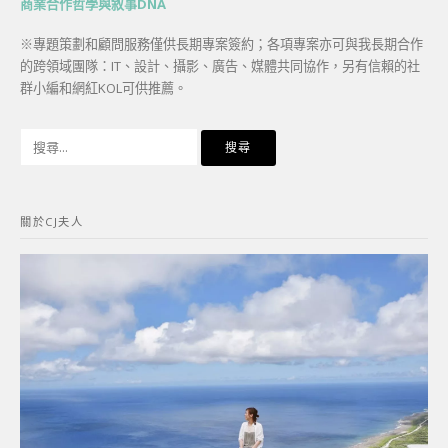
商業合作哲學與敘事DNA
※專題策劃和顧問服務僅供長期專案簽約；各項專案亦可與我長期合作
的跨領域團隊：IT、設計、攝影、廣告、媒體共同協作，另有信賴的社
群小編和網紅KOL可供推薦。
搜
尋
關
鍵
關於CJ夫人
字: