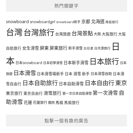
熱門關鍵字
北海道
snowboard
京都
snowboardgirl
snowboard新手
南投旅行
台灣
台灣旅行
台灣景點
台灣旅遊
大阪旅行
大阪
大阪
日
屏東
屏東旅行
女生滑雪
自助旅行
新手滑雪
日月潭旅行
日月潭
本
日本旅行
日本新手滑雪
日本snowboard
日本初學滑雪
日本
日本滑雪
日本滑雪場新手
日本 滑雪 新手
日本滑雪自助
日本滑
旅遊
日本自由行
日本自助旅行
東京
日本自助滑雪
雪自由行
自
第一次滑雪
滑雪旅行
東京旅行
東京自由行
第一次日本自助滑雪
助滑雪
花蓮
馬祖
花蓮旅行
馬祖旅行
關西
點擊一個有趣的廣告