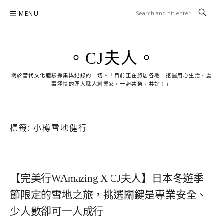
Skip
MENU
to
content
。CJ夫人。
關於當代文化體驗採集與紀錄的一切。「目前正在旅居各地，挖掘用心生活、處
事謹慎的匠人職人創業家，一起共榮、共好！」
標籤:
小樽雪地健行
【完美行WAmazing X CJ夫人】日本冬遊季
節限定的雪地之旅，挑選關鍵是專業安全、
少人數卻可一人成行