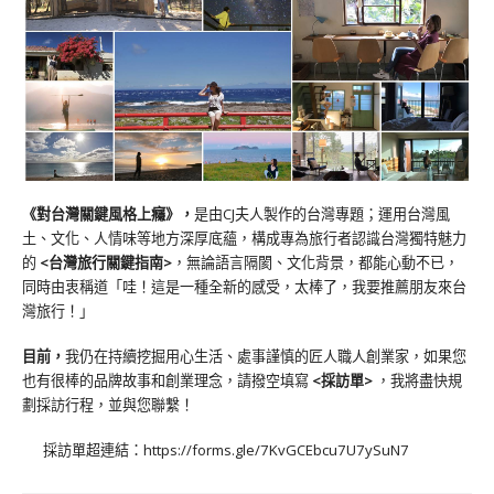
《對台灣關鍵風格上癮》
，
是由CJ夫人製作的台灣專題；運用台灣風
土、文化、人情味等地方深厚底蘊，構成專為旅行者認識台灣獨特魅力
的
<台灣旅行關鍵指南>
，無論語言隔閡、文化背景，都能心動不已，
同時由衷稱道「哇！這是一種全新的感受，太棒了，我要推薦朋友來台
灣旅行！」
目前，
我仍在持續挖掘用心生活、處事謹慎的匠人職人創業家，如果您
也有很棒的品牌故事和創業理念，請撥空填寫
<
採訪單
>
，我將盡快規
劃採訪行程，並與您聯繫！
採訪單超連結：
https://forms.gle/7KvGCEbcu7U7ySuN7