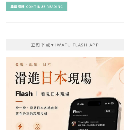
CONTINUE READING
立刻下載▼IWAFU FLASH APP