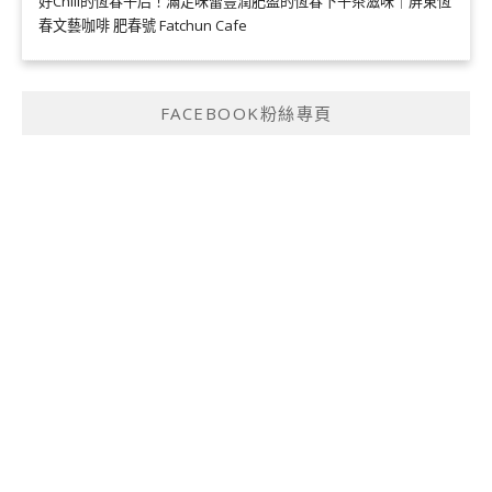
好Chill的恆春午后！滿足味蕾豐潤肥盈的恆春下午茶滋味｜屏東恆
春文藝咖啡 肥春號 Fatchun Cafe
FACEBOOK粉絲專頁