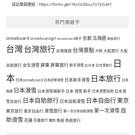
採訪單超連結：
https://forms.gle/7KvGCEbcu7U7ySuN7
熱門關鍵字
北海道
snowboard
京都
snowboardgirl
snowboard新手
南投旅行
台灣
台灣旅行
台灣景點
台灣旅遊
大阪旅行
大阪
大阪
日
屏東
屏東旅行
女生滑雪
自助旅行
新手滑雪
日月潭旅行
日月潭
本
日本旅行
日本新手滑雪
日本snowboard
日本初學滑雪
日本
日本滑雪
日本滑雪場新手
日本 滑雪 新手
日本滑雪自助
日本滑
旅遊
日本自由行
日本自助旅行
東京
日本自助滑雪
雪自由行
自
第一次滑雪
滑雪旅行
東京旅行
東京自由行
第一次日本自助滑雪
助滑雪
花蓮
馬祖
花蓮旅行
馬祖旅行
關西