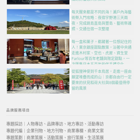
每天醒來都是不同的海！瀨戶內海藝
術祭入門攻略：夜宿宇野港三天兩
夜，完成跳島直島與豐島、藝術祭護
照、交通住宿一次整理
每一盒和菓子，都藏著一位想記住的
人！東京銀座甜點散策，沿著中央通
走進木村家、空也、虎屋、資生堂
Parlour等百年老舖與限定甜點，一
次匯集日本五百年的伴手禮文化
從狐狸神使到千本鳥居，走進一座由
願望堆疊而成的山｜京都自由行一定
要來的伏見稻荷大社與8個最值得停
留的風景
品牌服務項目
專題採訪｜人物專訪、品牌專訪、地方專訪、活動專訪
專題代編｜企業刊物、地方刊物、商業專欄、商業文案
專題策劃｜商業策展、活動策展、旅行策展、生活策展