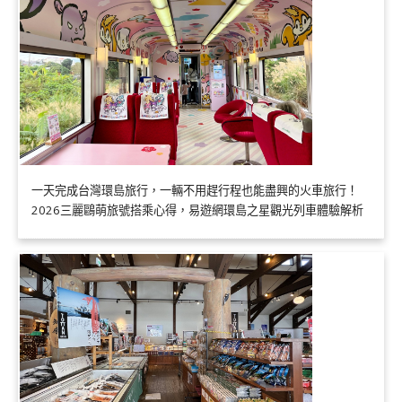
一天完成台灣環島旅行，一輛不用趕行程也能盡興的火車旅行！
2026三麗鷗萌旅號搭乘心得，易遊網環島之星觀光列車體驗解析