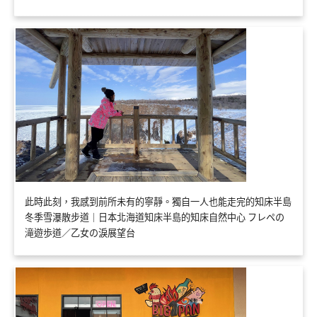
此時此刻，我感到前所未有的寧靜。獨自一人也能走完的知床半島
冬季雪瀑散步道｜日本北海道知床半島的知床自然中心 フレペの
滝遊歩道／乙女の淚展望台