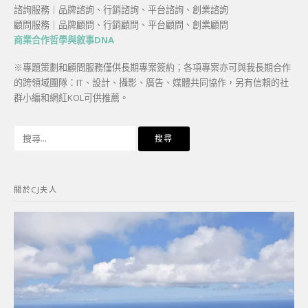
諮詢服務｜品牌諮詢、行銷諮詢、平台諮詢、創業諮詢
顧問服務｜品牌顧問、行銷顧問、平台顧問、創業顧問
商業合作哲學與敘事DNA
※專題策劃和顧問服務僅供長期專案簽約；各項專案亦可與我長期合作
的跨領域團隊：IT、設計、攝影、廣告、媒體共同協作，另有信賴的社
群小編和網紅KOL可供推薦。
搜
尋
關
鍵
關於CJ夫人
字: