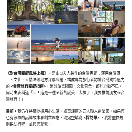
《對台灣關鍵風格上癮》
，
是由CJ夫人製作的台灣專題；運用台灣風
土、文化、人情味等地方深厚底蘊，構成專為旅行者認識台灣獨特魅力
的
<台灣旅行關鍵指南>
，無論語言隔閡、文化背景，都能心動不已，
同時由衷稱道「哇！這是一種全新的感受，太棒了，我要推薦朋友來台
灣旅行！」
目前，
我仍在持續挖掘用心生活、處事謹慎的匠人職人創業家，如果您
也有很棒的品牌故事和創業理念，請撥空填寫
<
採訪單
>
，我將盡快規
劃採訪行程，並與您聯繫！