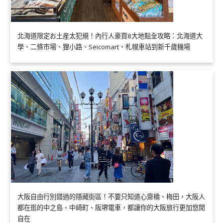
北海道限定お土産太犯規！內行人豪買8大地點全攻略：北海道大
學、二條市場、狸小路、Seicomart、札幌車站到新千歲機場
大阪自由行別錯過的隱藏街區！不要只知道心齋橋、梅田，大阪人
都在逛的中之島、中崎町、阪堺電車，都讓你的大阪旅行更加悠閒
自在