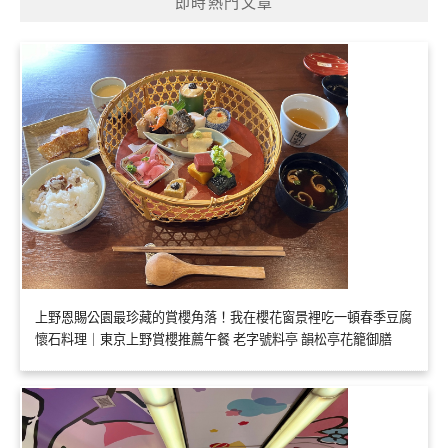
即時熱門文章
上野恩賜公園最珍藏的賞櫻角落！我在櫻花窗景裡吃一頓春季豆腐
懷石料理｜東京上野賞櫻推薦午餐 老字號料亭 韻松亭花籠御膳