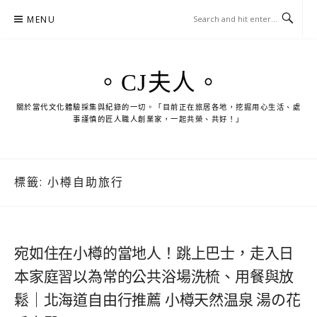
Skip
MENU
to
content
。CJ夫人。
關於當代文化體驗採集與紀錄的一切。「目前正在旅居各地，挖掘用心生活、處
事謹慎的匠人職人創業家，一起共榮、共好！」
標籤:
小樽自助旅行
宛如住在小樽的當地人！跳上巴士，走入日
本家庭習以為常的公共浴場洗梳、用餐與放
鬆｜北海道自由行推薦 小樽天然温泉 湯の花