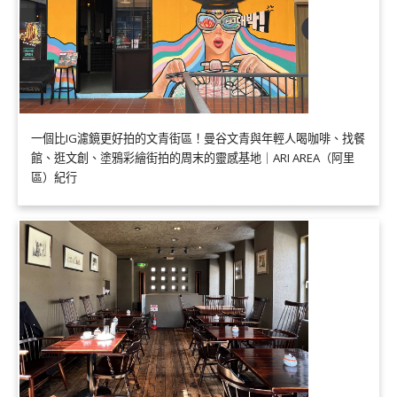
一個比IG濾鏡更好拍的文青街區！曼谷文青與年輕人喝咖啡、找餐
館、逛文創、塗鴉彩繪街拍的周末的靈感基地｜ARI AREA（阿里
區）紀行