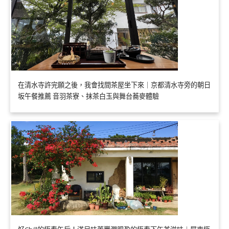
在清水寺許完願之後，我會找間茶屋坐下來｜京都清水寺旁的朝日
坂午餐推薦 音羽茶寮、抹茶白玉與舞台蕎麥體驗