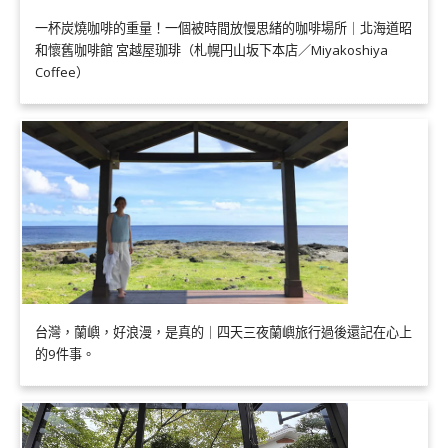
一杯炭燒咖啡的重量！一個被時間放慢思緒的咖啡場所｜北海道昭
和懷舊咖啡館 宮越屋珈琲（札幌円山坂下本店／Miyakoshiya
Coffee）
台灣，蘭嶼，好浪漫，是真的｜四天三夜蘭嶼旅行過後還記在心上
的9件事。