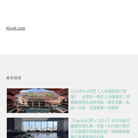
Klook.com
最新議題
2026年8-9月號《 九州福岡旅行情
報》｜出發前一週花 5 分鐘看完！掌
握最值得去的新景點、限定活動、私
房一日遊、住宿優惠一次整理
【Agoda訂房 x CJ夫人】日本自由行
嚴選住宿名單一次看！內行旅行者的
方法挑選日本質感住宿，每周更新專
屬訂房優惠與折扣碼