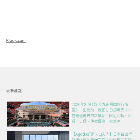
Klook.com
最新議題
2026年8-9月號《 九州福岡旅行情
報》｜出發前一週花 5 分鐘看完！掌
握最值得去的新景點、限定活動、私
房一日遊、住宿優惠一次整理
【Agoda訂房 x CJ夫人】日本自由行
嚴選住宿名單一次看！內行旅行者的