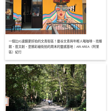
一個比IG濾鏡更好拍的文青街區！曼谷文青與年輕人喝咖啡、找餐
館、逛文創、塗鴉彩繪街拍的周末的靈感基地｜ARI AREA（阿里
區）紀行