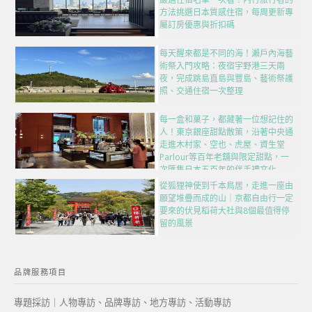
方法挑選日本質感住宿，每周更新專
屬訂房優惠與折扣碼
每天醒來都是不同的海！瀨戶內海藝
術祭入門攻略：夜宿宇野港三天兩
夜，完成跳島直島與豐島、藝術祭護
照、交通住宿一次整理
每一盒和菓子，都藏著一位想記住的
人！東京銀座甜點散策，沿著中央通
走進木村家、空也、虎屋、資生堂
Parlour等百年老舖與限定甜點，一
次匯集日本五百年的伴手禮文化
從狐狸神使到千本鳥居，走進一座由
願望堆疊而成的山｜京都自由行一定
要來的伏見稻荷大社與8個最值得停
留的風景
品牌服務項目
專題採訪｜人物專訪、品牌專訪、地方專訪、活動專訪