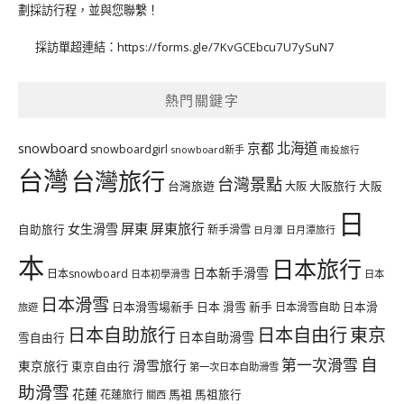
劃採訪行程，並與您聯繫！
採訪單超連結：
https://forms.gle/7KvGCEbcu7U7ySuN7
熱門關鍵字
北海道
snowboard
京都
snowboardgirl
snowboard新手
南投旅行
台灣
台灣旅行
台灣景點
台灣旅遊
大阪旅行
大阪
大阪
日
屏東
屏東旅行
女生滑雪
自助旅行
新手滑雪
日月潭旅行
日月潭
本
日本旅行
日本新手滑雪
日本snowboard
日本初學滑雪
日本
日本滑雪
日本滑雪場新手
日本 滑雪 新手
日本滑雪自助
日本滑
旅遊
日本自由行
日本自助旅行
東京
日本自助滑雪
雪自由行
自
第一次滑雪
滑雪旅行
東京旅行
東京自由行
第一次日本自助滑雪
助滑雪
花蓮
馬祖
花蓮旅行
馬祖旅行
關西