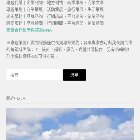
專題代編｜企業刊物、地方刊物、商業專欄、商業文案
專題策劃｜商業策展、活動策展、旅行策展、生活策展
諮詢服務｜品牌諮詢、行銷諮詢、平台諮詢、創業諮詢
顧問服務｜品牌顧問、行銷顧問、平台顧問、創業顧問
商業合作哲學與敘事DNA
※專題策劃和顧問服務僅供長期專案簽約；各項專案亦可與我長期合作
的跨領域團隊：IT、設計、攝影、廣告、媒體共同協作，另有信賴的社
群小編和網紅KOL可供推薦。
搜
尋
關
鍵
關於CJ夫人
字: