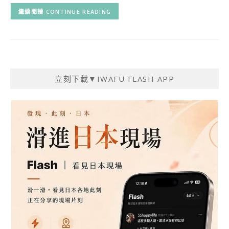
CONTINUE READING
立刻下載▼IWAFU FLASH APP