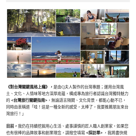
《對台灣關鍵風格上癮》
，
是由CJ夫人製作的台灣專題；運用台灣風
土、文化、人情味等地方深厚底蘊，構成專為旅行者認識台灣獨特魅力
的
<台灣旅行關鍵指南>
，無論語言隔閡、文化背景，都能心動不已，
同時由衷稱道「哇！這是一種全新的感受，太棒了，我要推薦朋友來台
灣旅行！」
目前，
我仍在持續挖掘用心生活、處事謹慎的匠人職人創業家，如果您
也有很棒的品牌故事和創業理念，請撥空填寫
<
採訪單
>
，我將盡快規