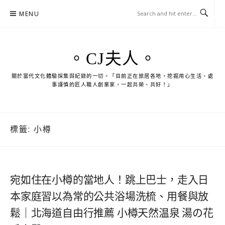
Skip
MENU
to
content
。CJ夫人。
關於當代文化體驗採集與紀錄的一切。「目前正在旅居各地，挖掘用心生活、處
事謹慎的匠人職人創業家，一起共榮、共好！」
標籤:
小樽
宛如住在小樽的當地人！跳上巴士，走入日
本家庭習以為常的公共浴場洗梳、用餐與放
鬆｜北海道自由行推薦 小樽天然温泉 湯の花