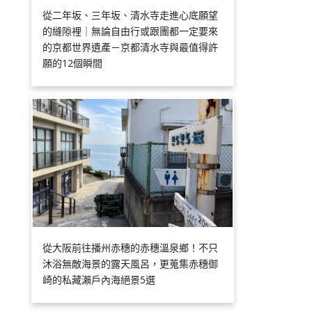
從二年坂、三年坂、清水寺走進心底願望
的縫隙裡｜無論自由行或跟團都一定要來
的京都世界遺產－京都清水寺與最值得許
願的12個瞬間
從大阪前往播州赤穗的赤穗溫泉鄉！不只
沐浴無敵海景的露天風呂，更蒐集赤穗御
崎的私藏瀨戶內海絕景5選