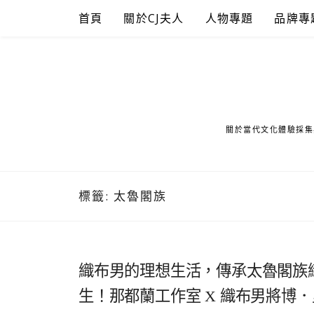
Skip
首頁
關於CJ夫人
人物專題
品牌專
to
content
關於當代文化體驗採集
標籤:
太魯閣族
織布男的理想生活，傳承太魯閣族
生！那都蘭工作室 X 織布男將博