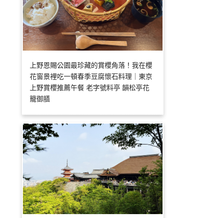
上野恩賜公園最珍藏的賞櫻角落！我在櫻
花窗景裡吃一頓春季豆腐懷石料理｜東京
上野賞櫻推薦午餐 老字號料亭 韻松亭花
籠御膳