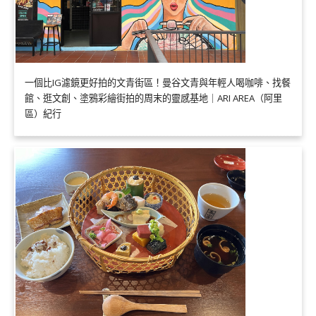
一個比IG濾鏡更好拍的文青街區！曼谷文青與年輕人喝咖啡、找餐
館、逛文創、塗鴉彩繪街拍的周末的靈感基地｜ARI AREA（阿里
區）紀行