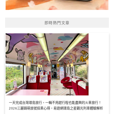
即時熱門文章
一天完成台灣環島旅行，一輛不用趕行程也能盡興的火車旅行！
2026三麗鷗萌旅號搭乘心得，易遊網環島之星觀光列車體驗解析