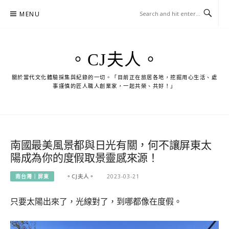
Skip
MENU
to
content
。CJ夫人。
關於當代文化體驗採集與紀錄的一切。「目前正在旅居各地，挖掘用心生活、處
事謹慎的匠人職人創業家，一起共榮、共好！」
南國最美風景都與日光有關，何不讓屏東太
陽成為你的度假取景靈感來源！
南台灣｜屏東
。CJ夫人。
2023-03-21
只要太陽出來了，光線對了，到哪都像在度假。