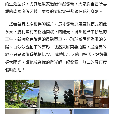
的生活型態，尤其是返家過後乍然發現，大家與自己所喜
愛的南國度假照片，屏東的太陽幾乎都跟在我的身邊。
一邊看著有太陽相伴的照片，這才發現屏東度假模式如此
多元，勝利星村老樹縫間灑下的陽光、滿州曬著午仔魚的
正午、新埤綠色隧道的晨騎單車、小琉球威尼斯海灘的夕
陽、白沙沙灘拍下的剪影… 既然來屏東要拍照，最經典的
絕不只是跟旅遊地標比YA，或臉比景大的自拍照，好好掌
握太陽光，讓他成為你的燈光師，紀錄獨一無二的屏東度
假時刻吧！