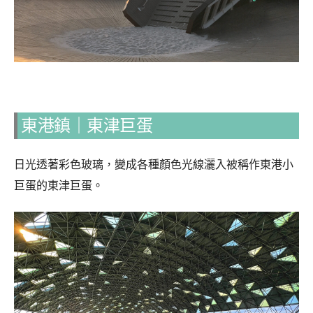
東港鎮｜東津巨蛋
日光透著彩色玻璃，變成各種顏色光線灑入被稱作東港小
巨蛋的東津巨蛋。