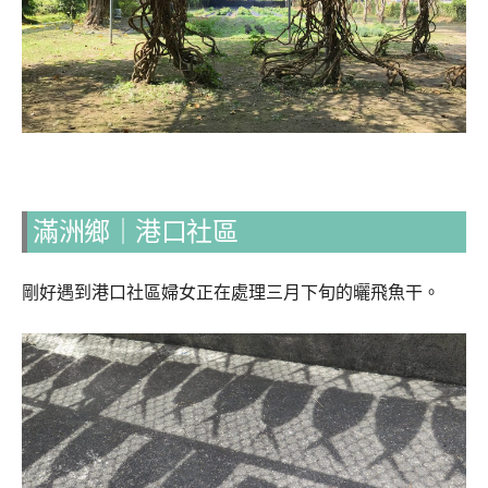
滿洲鄉｜港口社區
剛好遇到港口社區婦女正在處理三月下旬的曬飛魚干。