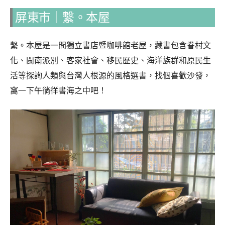
屏東市｜繫。本屋
繫。本屋是一間獨立書店暨咖啡館老屋，藏書包含眷村文
化、閩南派別、客家社會、移民歷史、海洋族群和原民生
活等探詢人類與台灣人根源的風格選書，找個喜歡沙發，
窩一下午徜徉書海之中吧！