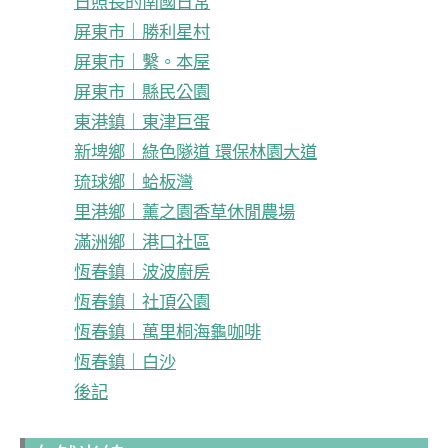
日照長的南國日常
屏東市｜勝利星村
屏東市｜繫。本屋
屏東市｜縣民公園
東港鎮｜東津巨蛋
新埤鄉｜綠色隧道 環保林園大道
琉球鄉｜蛤板灣
里港鄉｜薰之園香草休閒農場
滿洲鄉｜港口社區
恆春鎮｜波波廚房
恆春鎮｜社頂公園
恆春鎮｜萬里桐海龜咖啡
恆春鎮｜白沙
後記