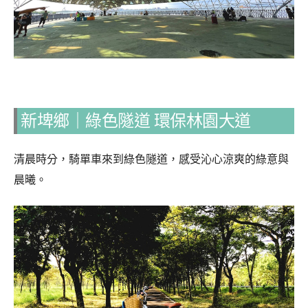
新埤鄉｜綠色隧道 環保林園大道
清晨時分，騎單車來到綠色隧道，感受沁心涼爽的綠意與
晨曦。