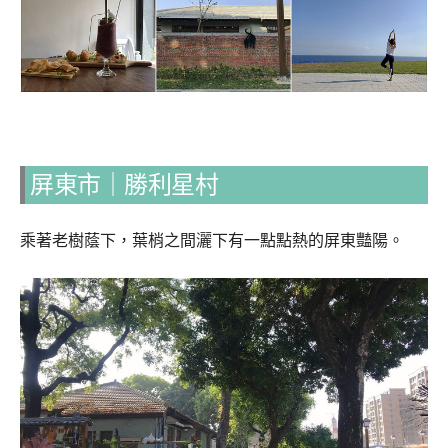
屏東市｜勝利星村
乘著老樹蔭下，葉梢之間灑下有一點點熱的屏東豔陽。