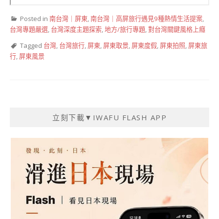
Posted in
南台灣｜屏東
,
南台灣｜高屏旅行遇見9種熱情生活提案
,
台灣專題嚴選
,
台灣深度主題探索
,
地方/旅行專題
,
對台灣關鍵風格上癮
Tagged
台灣
,
台灣旅行
,
屏東
,
屏東取景
,
屏東度假
,
屏東拍照
,
屏東旅
行
,
屏東風景
立刻下載▼IWAFU FLASH APP