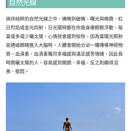
自然光線
徜徉純粹的自然光線之中，拂曉到破曉、曙光與晚霞、紅
日烈焰或金光四射，日光隨時都在你我身邊輕輕浮動，每
當或多或少曬太陽，心情就會感到愉悅，因為當陽光照射
並通過眼睛進入大腦時，人體會開始分泌一種傳導神經物
質－血清素，血清素職司幸福感與滿足感等情緒，因此長
時間曬太陽的人，容易感到開朗、幸福，反之則顯得沮
喪、郁悶。