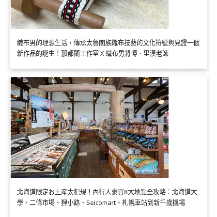
織布男的理想生活，傳承太魯閣族織布技藝的文化符號與見證一個
新作品的誕生！那都蘭工作室 X 織布男將博．里漢老師
北海道限定お土産太犯規！內行人豪買8大地點全攻略：北海道大
學、二條市場、狸小路、Seicomart、札幌車站到新千歲機場