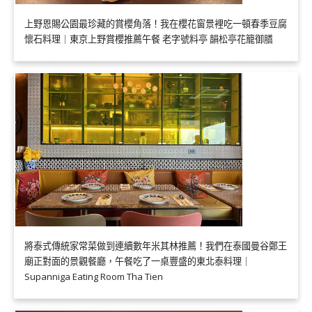
上野恩賜公園最珍藏的賞櫻角落！我在櫻花窗景裡吃一頓春季豆腐
懷石料理｜東京上野賞櫻推薦午餐 老字號料亭 韻松亭花籠御膳
將泰式傳統家常菜做到連續數年米其林推薦！我們在泰國曼谷鄭王
廟正對面的景觀餐廳，午餐吃了一桌豐盛的東北泰料理｜
Supanniga Eating Room Tha Tien