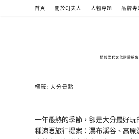
Skip
首頁
關於CJ夫人
人物專題
品牌專
to
content
關於當代文化體驗採集
標籤:
大分景點
一年最熱的季節，卻是大分最好玩的時
種涼夏旅行提案：瀑布溪谷、高原