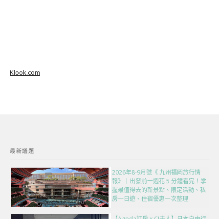
Klook.com
最新議題
2026年8-9月號《 九州福岡旅行情
報》｜出發前一週花 5 分鐘看完！掌
握最值得去的新景點、限定活動、私
房一日遊、住宿優惠一次整理
【Agoda訂房 x CJ夫人】日本自由行