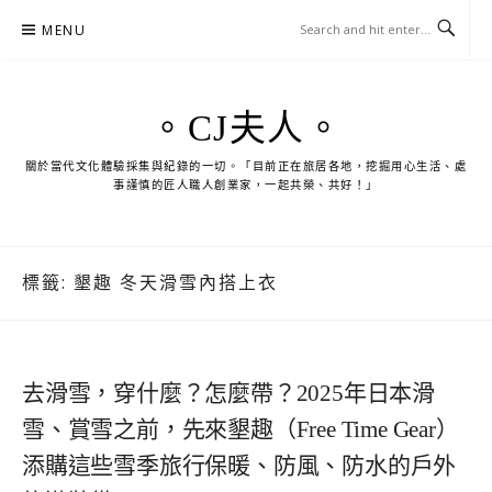
Skip
MENU
to
content
。CJ夫人。
關於當代文化體驗採集與紀錄的一切。「目前正在旅居各地，挖掘用心生活、處
事謹慎的匠人職人創業家，一起共榮、共好！」
標籤:
墾趣 冬天滑雪內搭上衣
去滑雪，穿什麼？怎麼帶？2025年日本滑
雪、賞雪之前，先來墾趣（Free Time Gear）
添購這些雪季旅行保暖、防風、防水的戶外