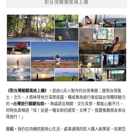
對台灣關鍵風格上癮
《對台灣關鍵風格上癮》
，
是由CJ夫人製作的台灣專題；運用台灣風
土、文化、人情味等地方深厚底蘊，構成專為旅行者認識台灣獨特魅力
的
<台灣旅行關鍵指南>
，無論語言隔閡、文化背景，都能心動不已，
同時由衷稱道「哇！這是一種全新的感受，太棒了，我要推薦朋友來台
灣旅行！」
目前，
我仍在持續挖掘用心生活、處事謹慎的匠人職人創業家，如果您