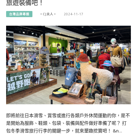
旅遊裝備吧！
台灣品牌專題
。CJ夫人。
2024-11-17
即將前往日本滑雪、賞雪或進行各類戶外休閒運動的你，是不
是開始為服飾、鞋類、包袋、裝備與配件做好準備了呢？ 打
包冬季滑雪旅行行李的關鍵一步，就來墾趣挖寶吧！ &n…