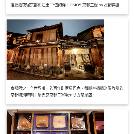
推薦給夜宿京都也注重CP值的你｜OMO5 京都三條 by 星野集團
京都限定！全世界唯一的百年町家星巴克，盤腿坐榻榻米喝咖啡的
京都特別時刻｜星巴克京都二寧坂ヤサカ茶屋店