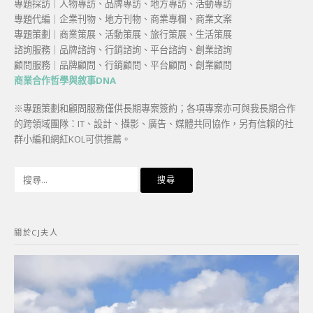
專題採訪｜人物專訪、品牌專訪、地方專訪、活動專訪
專題代編｜企業刊物、地方刊物、商業專欄、商業文案
專題策劃｜商業策展、活動策展、旅行策展、生活策展
諮詢服務｜品牌諮詢、行銷諮詢、平台諮詢、創業諮詢
顧問服務｜品牌顧問、行銷顧問、平台顧問、創業顧問
商業合作哲學與敘事DNA
※專題策劃和顧問服務僅供長期專案簽約；各項專案亦可與我長期合作
的跨領域團隊：IT、設計、攝影、廣告、媒體共同協作，另有信賴的社
群小編和網紅KOL可供推薦。
搜
尋
關
鍵
關於CJ夫人
字: