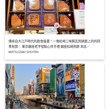
傳承自大江戸時代的飲食版畫！一塊松﨑三味胴瓦煎餅獻上的的四
季祝賀｜ 東京銀座老字號點心伴手禮 銀座松崎煎餅 本店／
MATSUZAKI SHOTEN