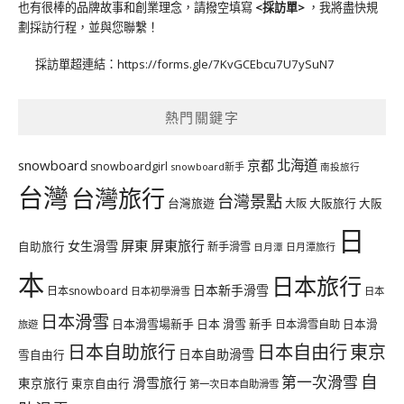
也有很棒的品牌故事和創業理念，請撥空填寫
<
採訪單
>
，我將盡快規
劃採訪行程，並與您聯繫！
採訪單超連結：
https://forms.gle/7KvGCEbcu7U7ySuN7
熱門關鍵字
北海道
snowboard
京都
snowboardgirl
snowboard新手
南投旅行
台灣
台灣旅行
台灣景點
台灣旅遊
大阪旅行
大阪
大阪
日
屏東
屏東旅行
女生滑雪
自助旅行
新手滑雪
日月潭旅行
日月潭
本
日本旅行
日本新手滑雪
日本snowboard
日本初學滑雪
日本
日本滑雪
日本滑雪場新手
日本 滑雪 新手
日本滑雪自助
日本滑
旅遊
日本自由行
日本自助旅行
東京
日本自助滑雪
雪自由行
自
第一次滑雪
滑雪旅行
東京旅行
東京自由行
第一次日本自助滑雪