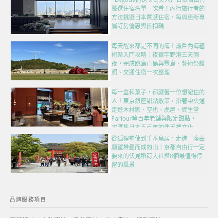
嚴選住宿名單一次看！內行旅行者的
方法挑選日本質感住宿，每周更新專
屬訂房優惠與折扣碼
每天醒來都是不同的海！瀨戶內海藝
術祭入門攻略：夜宿宇野港三天兩
夜，完成跳島直島與豐島、藝術祭護
照、交通住宿一次整理
每一盒和菓子，都藏著一位想記住的
人！東京銀座甜點散策，沿著中央通
走進木村家、空也、虎屋、資生堂
Parlour等百年老舖與限定甜點，一
次匯集日本五百年的伴手禮文化
從狐狸神使到千本鳥居，走進一座由
願望堆疊而成的山｜京都自由行一定
要來的伏見稻荷大社與8個最值得停
留的風景
品牌服務項目