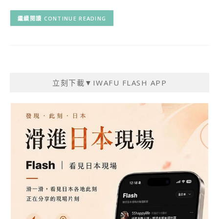
CONTINUE READING
立刻下載▼IWAFU FLASH APP