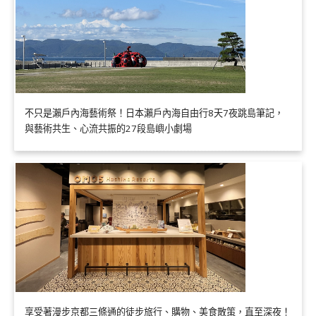
不只是瀨戶內海藝術祭！日本瀨戶內海自由行8天7夜跳島筆記，
與藝術共生、心流共振的27段島嶼小劇場
享受著漫步京都三條通的徒步旅行、購物、美食散策，直至深夜！