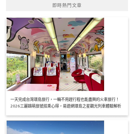
即時熱門文章
一天完成台灣環島旅行，一輛不用趕行程也能盡興的火車旅行！
2026三麗鷗萌旅號搭乘心得，易遊網環島之星觀光列車體驗解析