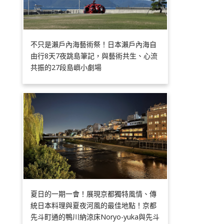
不只是瀨戶內海藝術祭！日本瀨戶內海自
由行8天7夜跳島筆記，與藝術共生、心流
共振的27段島嶼小劇場
夏日的一期一會！展現京都獨特風情、傳
統日本料理與夏夜河風的最佳地點！京都
先斗町通的鴨川納涼床Noryo-yuka與先斗