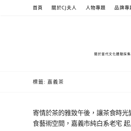
Skip
首頁
關於CJ夫人
人物專題
品牌專
to
content
關於當代文化體驗採集
標籤:
嘉義茶
寄情於茶的雅致午後，讓茶食時光
食藝術空間，嘉義市純白系老宅 起風茶室 