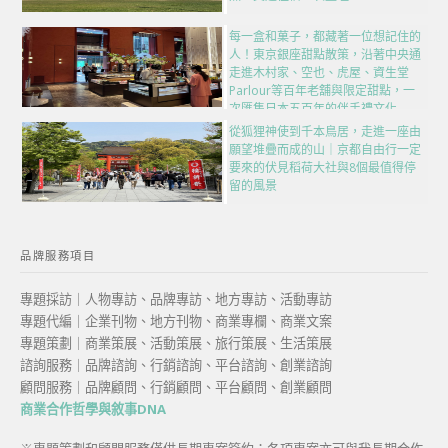
每一盒和菓子，都藏著一位想記住的
人！東京銀座甜點散策，沿著中央通
走進木村家、空也、虎屋、資生堂
Parlour等百年老舖與限定甜點，一
次匯集日本五百年的伴手禮文化
從狐狸神使到千本鳥居，走進一座由
願望堆疊而成的山｜京都自由行一定
要來的伏見稻荷大社與8個最值得停
留的風景
品牌服務項目
專題採訪｜人物專訪、品牌專訪、地方專訪、活動專訪
專題代編｜企業刊物、地方刊物、商業專欄、商業文案
專題策劃｜商業策展、活動策展、旅行策展、生活策展
諮詢服務｜品牌諮詢、行銷諮詢、平台諮詢、創業諮詢
顧問服務｜品牌顧問、行銷顧問、平台顧問、創業顧問
商業合作哲學與敘事DNA