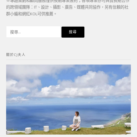
※專題策劃和顧問服務僅供長期專案簽約；各項專案亦可與我長期合作
的跨領域團隊：IT、設計、攝影、廣告、媒體共同協作，另有信賴的社
群小編和網紅KOL可供推薦。
搜
尋
關
鍵
關於CJ夫人
字: