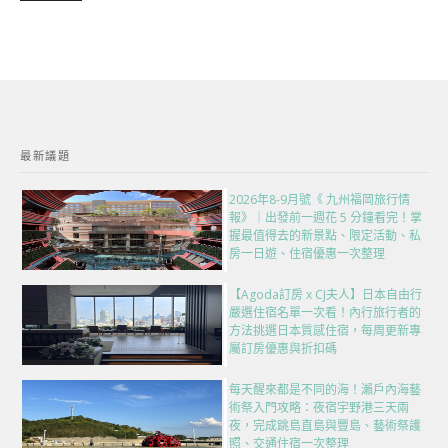
最新議題
2026年8-9月號《 九州福岡旅行情
報》｜出發前一週花 5 分鐘看完！掌
握最值得去的新景點、限定活動、私
房一日遊、住宿優惠一次整理
【Agoda訂房 x CJ夫人】日本自由行
嚴選住宿名單一次看！內行旅行者的
方法挑選日本質感住宿，每周更新專
屬訂房優惠與折扣碼
每天醒來都是不同的海！瀨戶內海藝
術祭入門攻略：夜宿宇野港三天兩
夜，完成跳島直島與豐島、藝術祭護
照、交通住宿一次整理