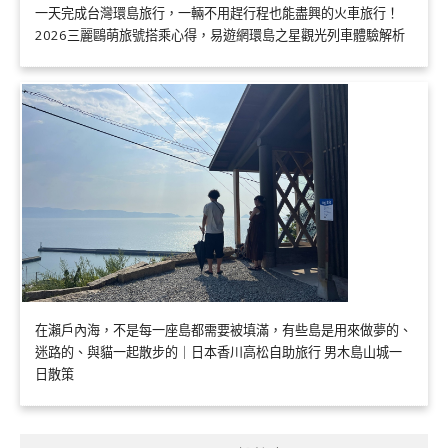
一天完成台灣環島旅行，一輛不用趕行程也能盡興的火車旅行！
2026三麗鷗萌旅號搭乘心得，易遊網環島之星觀光列車體驗解析
在瀨戶內海，不是每一座島都需要被填滿，有些島是用來做夢的、
迷路的、與貓一起散步的｜日本香川高松自助旅行 男木島山城一
日散策