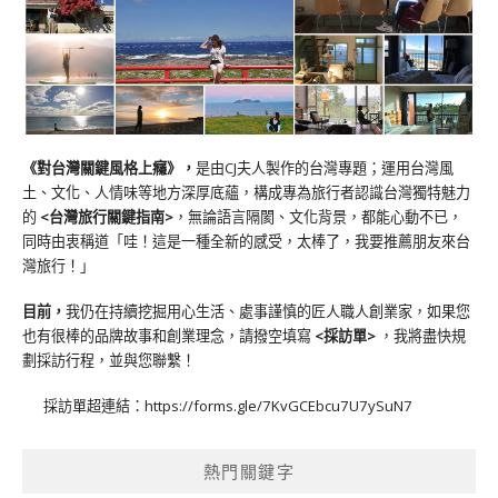
《對台灣關鍵風格上癮》
，
是由CJ夫人製作的台灣專題；運用台灣風
土、文化、人情味等地方深厚底蘊，構成專為旅行者認識台灣獨特魅力
的
<台灣旅行關鍵指南>
，無論語言隔閡、文化背景，都能心動不已，
同時由衷稱道「哇！這是一種全新的感受，太棒了，我要推薦朋友來台
灣旅行！」
目前，
我仍在持續挖掘用心生活、處事謹慎的匠人職人創業家，如果您
也有很棒的品牌故事和創業理念，請撥空填寫
<
採訪單
>
，我將盡快規
劃採訪行程，並與您聯繫！
採訪單超連結：
https://forms.gle/7KvGCEbcu7U7ySuN7
熱門關鍵字