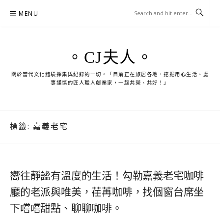
Skip
MENU
to
content
。CJ夫人。
關於當代文化體驗採集與紀錄的一切。「目前正在旅居各地，挖掘用心生活、處
事謹慎的匠人職人創業家，一起共榮、共好！」
標籤:
嘉義老宅
嚮往靜謐有溫度的生活！勾勒嘉義老宅咖啡
廳的老派與唯美，荏苒咖啡，找個窗台席坐
下嚐嚐甜點、聊聊咖啡。