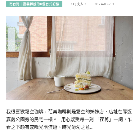
南台灣｜嘉義訴說的8個台式記憶
。CJ夫人。
2024-02-19
我很喜歡霜空珈琲，荏苒咖啡則是霜空的姊妹店，店址在靠近
嘉義公園旁的民宅一樓。 用心感受每一刻 「荏苒」一詞，乍
看之下頗有感嘆光陰流逝、時光匆匆之意…