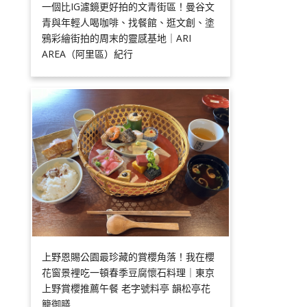
一個比IG濾鏡更好拍的文青街區！曼谷文
青與年輕人喝咖啡、找餐館、逛文創、塗
鴉彩繪街拍的周末的靈感基地｜ARI
AREA（阿里區）紀行
上野恩賜公園最珍藏的賞櫻角落！我在櫻
花窗景裡吃一頓春季豆腐懷石料理｜東京
上野賞櫻推薦午餐 老字號料亭 韻松亭花
籠御膳