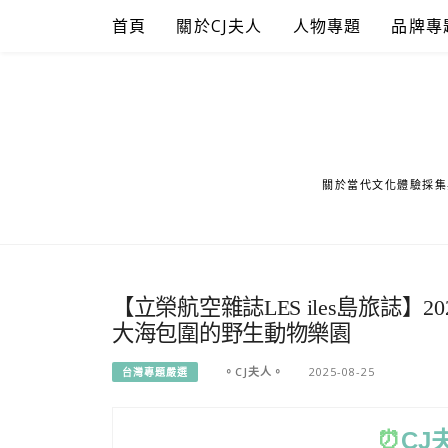
Skip
首頁
關於CJ夫人
人物專題
品牌專
to
content
關於當代文化體驗採集
【立榮航空雜誌LES iles島旅誌】
大海包圍的野生動物樂園
。CJ夫人。
2025-08-25
台灣專題嚴選
⏰
CJ