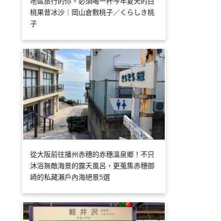
地區旅行的你，必須喝一杯今年夏天的白
桃果昔冰沙｜岡山倉敷桃子／くらしき桃
子
從大阪前往播州赤穗的赤穗溫泉鄉！不只
沐浴無敵海景的露天風呂，更蒐集赤穗御
崎的私藏瀨戶內海絕景5選