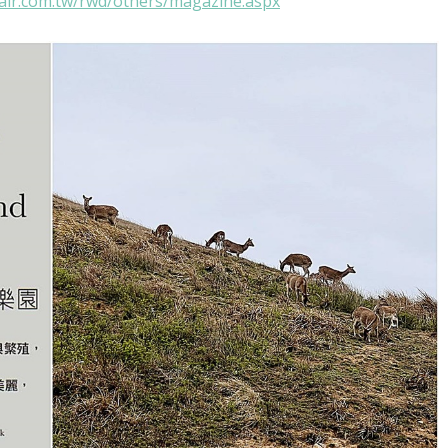
air.com.tw/rwd/others/magazine.aspx