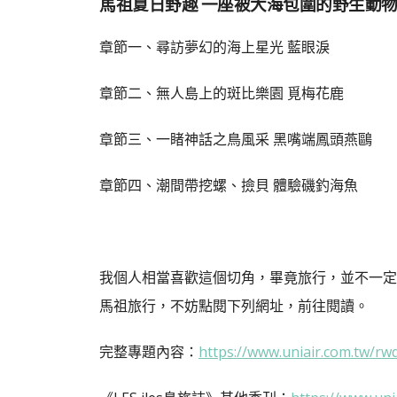
馬祖夏日野趣 一座被大海包圍的野生動
章節一、尋訪夢幻的海上星光 藍眼淚
章節二、無人島上的斑比樂園 覓梅花鹿
章節三、一睹神話之鳥風采 黑嘴端鳳頭燕鷗
章節四、潮間帶挖螺、撿貝 體驗磯釣海魚
我個人相當喜歡這個切角，畢竟旅行，並不一定
馬祖旅行，不妨點閱下列網址，前往閱讀。
完整專題內容：
https://www.uniair.com.tw/rw