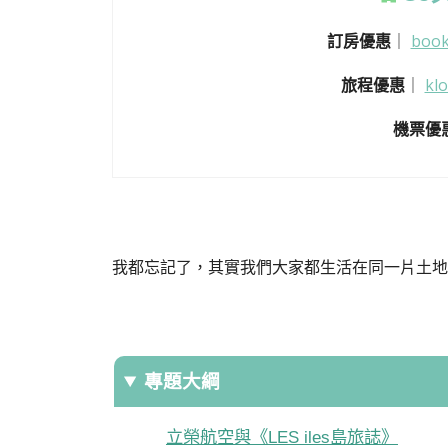
訂房優惠
｜
boo
旅程優惠
｜
k
機票優
我都忘記了，其實我們大家都生活在同一片土地
專題大綱
立榮航空與《LES iles島旅誌》