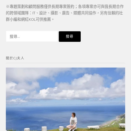
※專題策劃和顧問服務僅供長期專案簽約；各項專案亦可與我長期合作
的跨領域團隊：IT、設計、攝影、廣告、媒體共同協作，另有信賴的社
群小編和網紅KOL可供推薦。
搜
尋
關
鍵
關於CJ夫人
字: