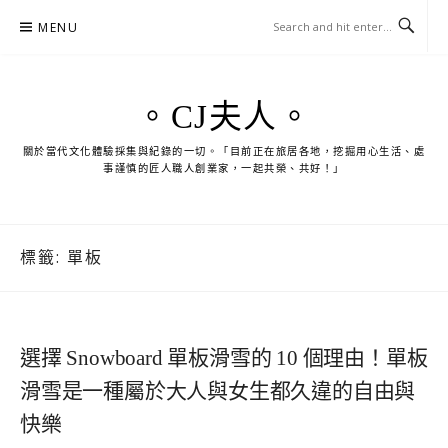
Skip
MENU
to
content
。CJ夫人。
關於當代文化體驗採集與紀錄的一切。「目前正在旅居各地，挖掘用心生活、處
事謹慎的匠人職人創業家，一起共榮、共好！」
標籤:
單板
選擇 Snowboard 單板滑雪的 10 個理由！單板
滑雪是一種屬於大人與女生都久違的自由與
快樂