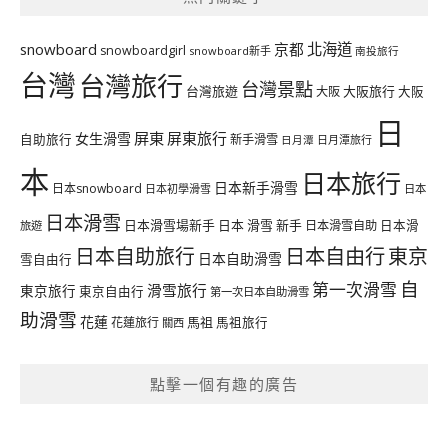
北海道
snowboard
京都
snowboardgirl
snowboard新手
南投旅行
台灣
台灣旅行
台灣景點
台灣旅遊
大阪旅行
大阪
大阪
日
屏東
屏東旅行
女生滑雪
自助旅行
新手滑雪
日月潭旅行
日月潭
本
日本旅行
日本新手滑雪
日本snowboard
日本初學滑雪
日本
日本滑雪
日本滑雪場新手
日本 滑雪 新手
日本滑雪自助
日本滑
旅遊
日本自由行
日本自助旅行
東京
日本自助滑雪
雪自由行
自
第一次滑雪
滑雪旅行
東京旅行
東京自由行
第一次日本自助滑雪
助滑雪
花蓮
馬祖
花蓮旅行
馬祖旅行
關西
點擊一個有趣的廣告