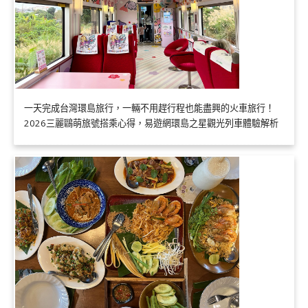
一天完成台灣環島旅行，一輛不用趕行程也能盡興的火車旅行！
2026三麗鷗萌旅號搭乘心得，易遊網環島之星觀光列車體驗解析