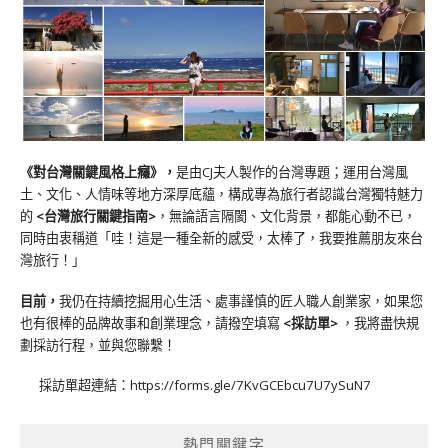
《對台灣關鍵風格上癮》
，
是由CJ夫人製作的台灣專題；運用台灣風
土、文化、人情味等地方深厚底蘊，構成專為旅行者認識台灣獨特魅力
的
<台灣旅行關鍵指南>
，無論語言隔閡、文化背景，都能心動不已，
同時由衷稱道「哇！這是一種全新的感受，太棒了，我要推薦朋友來台
灣旅行！」
目前，
我仍在持續挖掘用心生活、處事謹慎的匠人職人創業家，如果您
也有很棒的品牌故事和創業理念，請撥空填寫
<
採訪單
>
，我將盡快規
劃採訪行程，並與您聯繫！
採訪單超連結：
https://forms.gle/7KvGCEbcu7U7ySuN7
熱門關鍵字