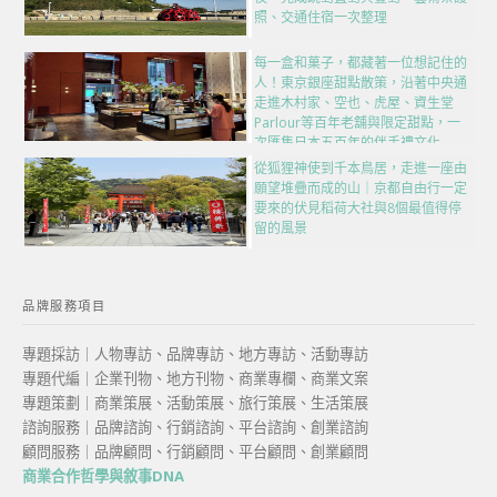
照、交通住宿一次整理
每一盒和菓子，都藏著一位想記住的
人！東京銀座甜點散策，沿著中央通
走進木村家、空也、虎屋、資生堂
Parlour等百年老舖與限定甜點，一
次匯集日本五百年的伴手禮文化
從狐狸神使到千本鳥居，走進一座由
願望堆疊而成的山｜京都自由行一定
要來的伏見稻荷大社與8個最值得停
留的風景
品牌服務項目
專題採訪｜人物專訪、品牌專訪、地方專訪、活動專訪
專題代編｜企業刊物、地方刊物、商業專欄、商業文案
專題策劃｜商業策展、活動策展、旅行策展、生活策展
諮詢服務｜品牌諮詢、行銷諮詢、平台諮詢、創業諮詢
顧問服務｜品牌顧問、行銷顧問、平台顧問、創業顧問
商業合作哲學與敘事DNA