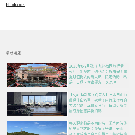
Klook.com
最新議題
2026年8-9月號《 九州福岡旅行情
報》｜出發前一週花 5 分鐘看完！掌
握最值得去的新景點、限定活動、私
房一日遊、住宿優惠一次整理
【Agoda訂房 x CJ夫人】日本自由行
嚴選住宿名單一次看！內行旅行者的
方法挑選日本質感住宿，每周更新專
屬訂房優惠與折扣碼
每天醒來都是不同的海！瀨戶內海藝
術祭入門攻略：夜宿宇野港三天兩
夜，完成跳島直島與豐島、藝術祭護