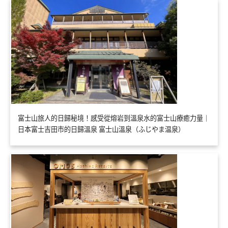
富士山旅人的日歸秘境！感受從熔岩到溫泉水的富士山療癒力量｜
日本富士吉田市的日歸溫泉 富士山溫泉（ふじやま温泉）