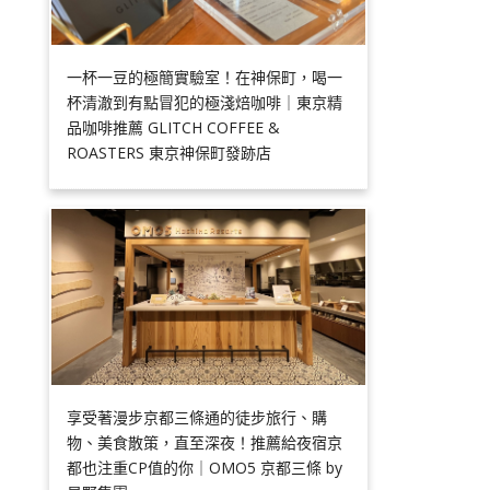
一杯一豆的極簡實驗室！在神保町，喝一
杯清澈到有點冒犯的極淺焙咖啡｜東京精
品咖啡推薦 GLITCH COFFEE &
ROASTERS 東京神保町發跡店
享受著漫步京都三條通的徒步旅行、購
物、美食散策，直至深夜！推薦給夜宿京
都也注重CP值的你｜OMO5 京都三條 by