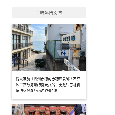
即時熱門文章
從大阪前往播州赤穗的赤穗溫泉鄉！不只
沐浴無敵海景的露天風呂，更蒐集赤穗御
崎的私藏瀨戶內海絕景5選