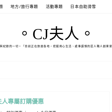
題
地方/旅行專題
活動專題
日本自助滑雪
。CJ夫人。
與紀錄的一切。「目前正在旅居各地，挖掘用心生活、處事謹慎的匠人職人創業
夫人專屬訂購優惠