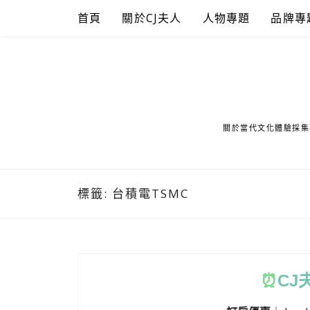
Skip
首頁
關於CJ夫人
人物專題
品牌專
to
content
關於當代文化體驗採集
標籤:
台積電TSMC
⏰
CJ