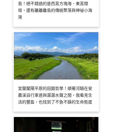
島！絕不錯過的是西莒方塊海、東莒燈
塔，還有離離離島的傳統聚落與神祕小海
灣
宜蘭蘭陽平原的田園哲學！順著河騎在安
農溪自行車道與潺潺水聲之間，我看見生
活的豐盈，也找到了不急不躁的生命態度