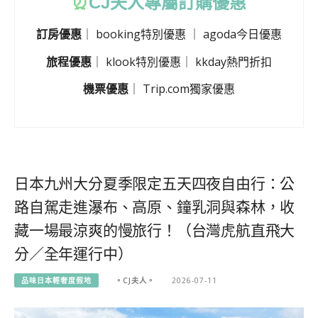
⏰
CJ
夫人專屬訂購優惠
訂房優惠
｜
booking特別優惠
｜
agoda今日優惠
旅程優惠
｜
klook特別優惠
｜
kkday熱門折扣
機票優惠
｜
Trip.com獨家優惠
日本九州大分夏季限定五天四夜自由行：公
路自駕走進瀑布、高原、鐘乳洞與森林，收
藏一場最涼爽的慢旅行！（台灣虎航直飛大
分／全年運行中）
品味日本輕奢度假地
。CJ夫人。
2026-07-11