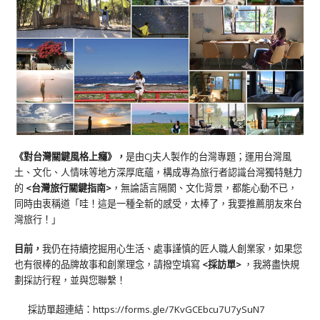
《對台灣關鍵風格上癮》
，
是由CJ夫人製作的台灣專題；運用台灣風
土、文化、人情味等地方深厚底蘊，構成專為旅行者認識台灣獨特魅力
的
<台灣旅行關鍵指南>
，無論語言隔閡、文化背景，都能心動不已，
同時由衷稱道「哇！這是一種全新的感受，太棒了，我要推薦朋友來台
灣旅行！」
目前，
我仍在持續挖掘用心生活、處事謹慎的匠人職人創業家，如果您
也有很棒的品牌故事和創業理念，請撥空填寫
<
採訪單
>
，我將盡快規
劃採訪行程，並與您聯繫！
採訪單超連結：
https://forms.gle/7KvGCEbcu7U7ySuN7