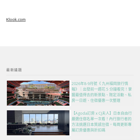
Klook.com
最新議題
2026年8-9月號《 九州福岡旅行情
報》｜出發前一週花 5 分鐘看完！掌
握最值得去的新景點、限定活動、私
房一日遊、住宿優惠一次整理
【Agoda訂房 x CJ夫人】日本自由行
嚴選住宿名單一次看！內行旅行者的
方法挑選日本質感住宿，每周更新專
屬訂房優惠與折扣碼