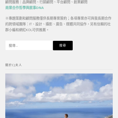
顧問服務｜品牌顧問、行銷顧問、平台顧問、創業顧問
商業合作哲學與敘事DNA
※專題策劃和顧問服務僅供長期專案簽約；各項專案亦可與我長期合作
的跨領域團隊：IT、設計、攝影、廣告、媒體共同協作，另有信賴的社
群小編和網紅KOL可供推薦。
搜
尋
關
鍵
關於CJ夫人
字: