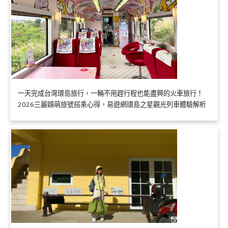
一天完成台灣環島旅行，一輛不用趕行程也能盡興的火車旅行！
2026三麗鷗萌旅號搭乘心得，易遊網環島之星觀光列車體驗解析