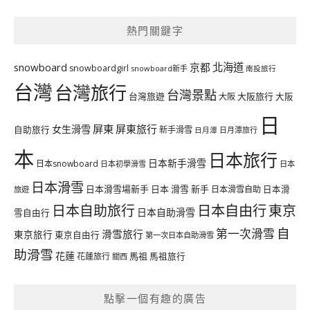
熱門關鍵字
北海道
snowboard
京都
snowboardgirl
snowboard新手
南投旅行
台灣
台灣旅行
台灣景點
台灣旅遊
大阪旅行
大阪
大阪
日
屏東
屏東旅行
女生滑雪
自助旅行
新手滑雪
日月潭旅行
日月潭
本
日本旅行
日本新手滑雪
日本snowboard
日本初學滑雪
日本
日本滑雪
日本滑雪場新手
日本 滑雪 新手
日本滑雪自助
日本滑
旅遊
日本自由行
日本自助旅行
東京
日本自助滑雪
雪自由行
自
第一次滑雪
滑雪旅行
東京旅行
東京自由行
第一次日本自助滑雪
助滑雪
花蓮
馬祖
花蓮旅行
馬祖旅行
關西
點擊一個有趣的廣告