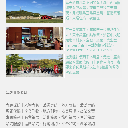
每天醒來都是不同的海！瀨戶內海藝
術祭入門攻略：夜宿宇野港三天兩
夜，完成跳島直島與豐島、藝術祭護
照、交通住宿一次整理
每一盒和菓子，都藏著一位想記住的
人！東京銀座甜點散策，沿著中央通
走進木村家、空也、虎屋、資生堂
Parlour等百年老舖與限定甜點，一
次匯集日本五百年的伴手禮文化
從狐狸神使到千本鳥居，走進一座由
願望堆疊而成的山｜京都自由行一定
要來的伏見稻荷大社與8個最值得停
留的風景
品牌服務項目
專題採訪｜人物專訪、品牌專訪、地方專訪、活動專訪
專題代編｜企業刊物、地方刊物、商業專欄、商業文案
專題策劃｜商業策展、活動策展、旅行策展、生活策展
諮詢服務｜品牌諮詢、行銷諮詢、平台諮詢、創業諮詢