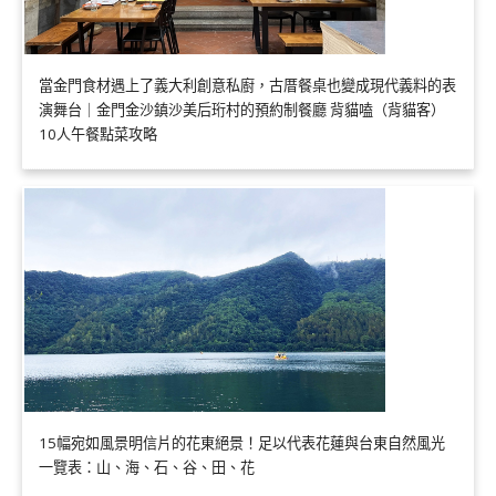
當金門食材遇上了義大利創意私廚，古厝餐桌也變成現代義料的表
演舞台｜金門金沙鎮沙美后珩村的預約制餐廳 背貓嗑（背貓客）
10人午餐點菜攻略
15幅宛如風景明信片的花東絕景！足以代表花蓮與台東自然風光
一覽表：山、海、石、谷、田、花