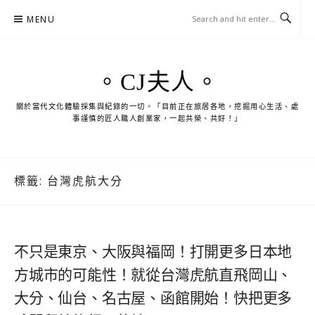
Skip
MENU
to
content
。CJ夫人。
關於當代文化體驗採集與紀錄的一切。「目前正在旅居各地，挖掘用心生活、處
事謹慎的匠人職人創業家，一起共榮、共好！」
標籤:
台灣虎航大分
不只是東京、大阪與福岡！打開更多日本地
方城市的可能性！就從台灣虎航直飛岡山、
大分、仙台、名古屋、函館開始！快把更多