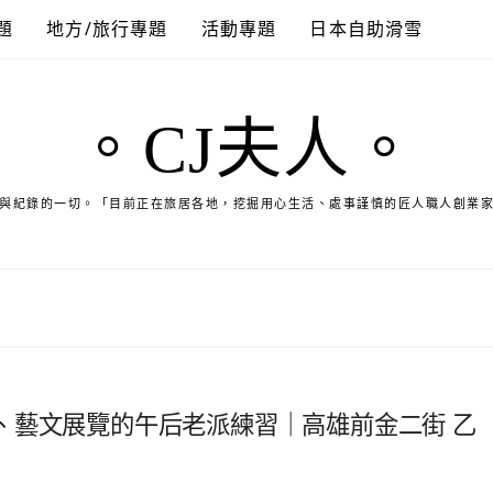
題
地方/旅行專題
活動專題
日本自助滑雪
。CJ夫人。
與紀錄的一切。「目前正在旅居各地，挖掘用心生活、處事謹慎的匠人職人創業
、藝文展覽的午后老派練習｜高雄前金二街 乙