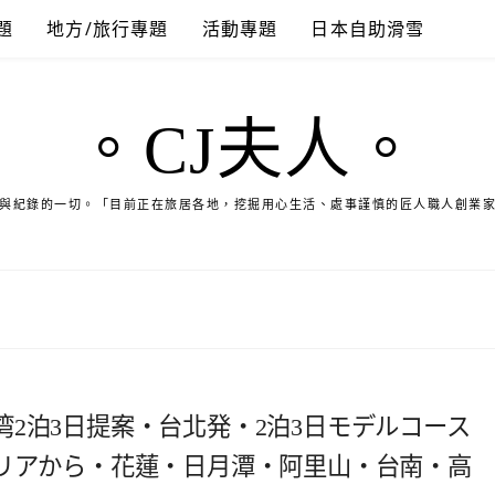
題
地方/旅行專題
活動專題
日本自助滑雪
。CJ夫人。
與紀錄的一切。「目前正在旅居各地，挖掘用心生活、處事謹慎的匠人職人創業
2泊3日提案・台北発・2泊3日モデルコース
エリアから・花蓮・日月潭・阿里山・台南・高