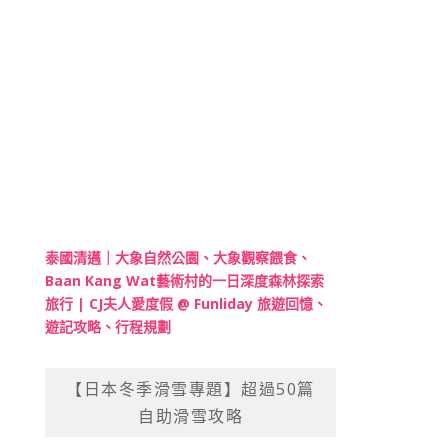
泰國清邁｜大象自然公園、大象觀察餵食、
Baan Kang Wat藝術村的一日深度森林探索
旅行 | CJ夫人愛度假 @ Funliday 旅遊回憶、
遊記攻略、行程規劃
【日本冬季滑雪專題】超過50篇
自助滑雪攻略