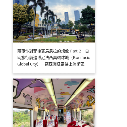
顛覆你對菲律賓馬尼拉的想像 Part 2：自
助旅行前進博尼法西奧環球城（Bonifacio
Global City）一窺亞洲級富裕上流街區