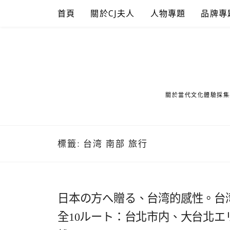
Skip
首頁
關於CJ夫人
人物專題
品牌專
to
content
關於當代文化體驗採集
標籤:
台湾 南部 旅行
日本の方へ贈る、台湾的感性。台湾
全10ルート：台北市内、大台北