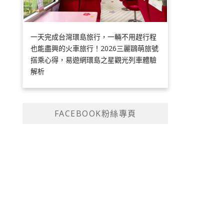
一天完成台灣環島旅行，一輛不用趕行程
也能盡興的火車旅行！2026三麗鷗萌旅號
搭乘心得，易遊網環島之星觀光列車體驗
解析
FACEBOOK粉絲專頁