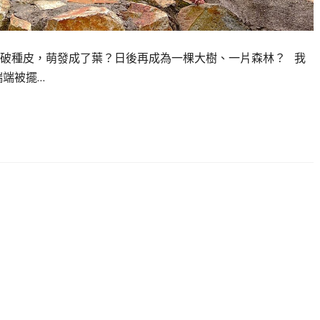
破種皮，萌發成了葉？日後再成為一棵大樹、一片森林？ 我
端端被擺…