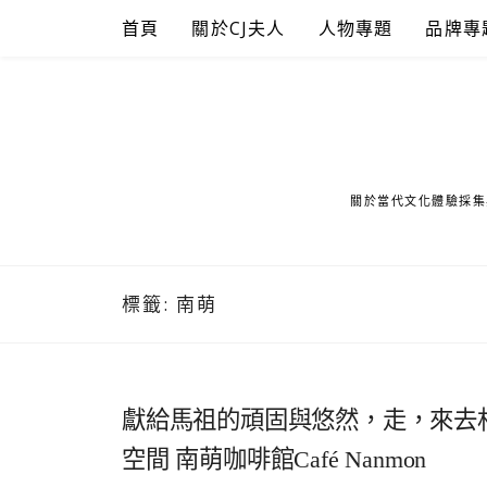
Skip
首頁
關於CJ夫人
人物專題
品牌專
to
content
關於當代文化體驗採集
標籤:
南萌
獻給馬祖的頑固與悠然，走，來去
空間 南萌咖啡館Café Nanmon