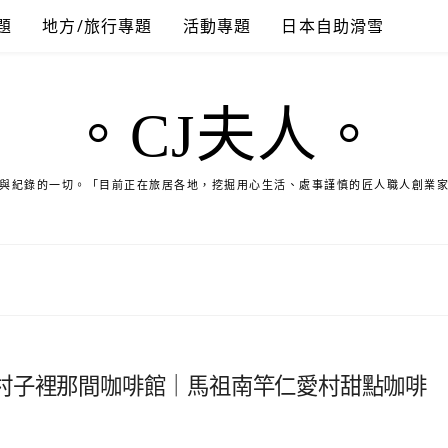
題
地方/旅行專題
活動專題
日本自助滑雪
。CJ夫人。
與紀錄的一切。「目前正在旅居各地，挖掘用心生活、處事謹慎的匠人職人創業
村子裡那間咖啡館｜馬祖南竿仁愛村甜點咖啡