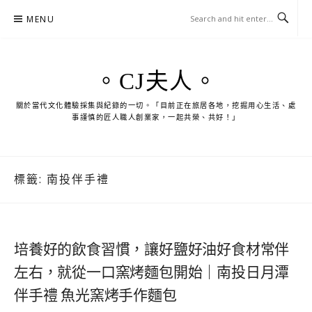
Skip
MENU
to
content
。CJ夫人。
關於當代文化體驗採集與紀錄的一切。「目前正在旅居各地，挖掘用心生活、處
事謹慎的匠人職人創業家，一起共榮、共好！」
標籤:
南投伴手禮
培養好的飲食習慣，讓好鹽好油好食材常伴
左右，就從一口窯烤麵包開始｜南投日月潭
伴手禮 魚光窯烤手作麵包