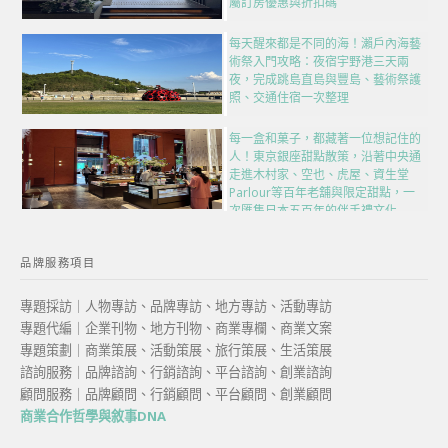
屬訂房優惠與折扣碼
每天醒來都是不同的海！瀨戶內海藝
術祭入門攻略：夜宿宇野港三天兩
夜，完成跳島直島與豐島、藝術祭護
照、交通住宿一次整理
每一盒和菓子，都藏著一位想記住的
人！東京銀座甜點散策，沿著中央通
走進木村家、空也、虎屋、資生堂
Parlour等百年老舖與限定甜點，一
次匯集日本五百年的伴手禮文化
品牌服務項目
專題採訪｜人物專訪、品牌專訪、地方專訪、活動專訪
專題代編｜企業刊物、地方刊物、商業專欄、商業文案
專題策劃｜商業策展、活動策展、旅行策展、生活策展
諮詢服務｜品牌諮詢、行銷諮詢、平台諮詢、創業諮詢
顧問服務｜品牌顧問、行銷顧問、平台顧問、創業顧問
商業合作哲學與敘事DNA