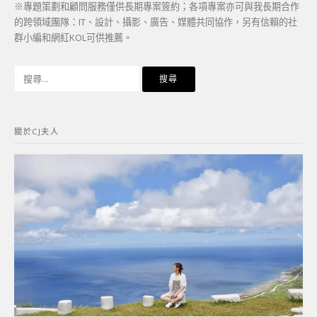
※專題策劃和顧問服務僅供長期專案簽約；各項專案亦可與我長期合作
的跨領域團隊：IT、設計、攝影、廣告、媒體共同協作，另有信賴的社
群小編和網紅KOL可供推薦。
搜
尋
關
鍵
關於CJ夫人
字: