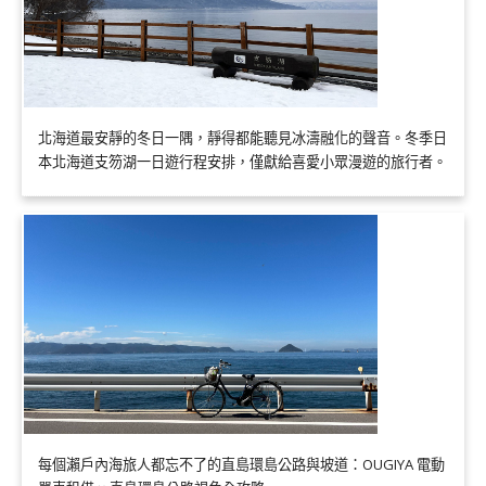
北海道最安靜的冬日一隅，靜得都能聽見冰濤融化的聲音。冬季日
本北海道支笏湖一日遊行程安排，僅獻給喜愛小眾漫遊的旅行者。
每個瀨戶內海旅人都忘不了的直島環島公路與坡道：OUGIYA 電動