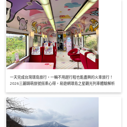
一天完成台灣環島旅行，一輛不用趕行程也能盡興的火車旅行！
2026三麗鷗萌旅號搭乘心得，易遊網環島之星觀光列車體驗解析