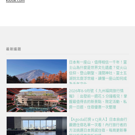
Klook.com
最新議題
日本有一座山，值得相信一千年！富
士山為什麼是世界文化遺產？從火山
信仰、登山朝聖、淺間神社、富士五
湖到北齋浮世繪，讀懂一座山如何成
為千年文化
2026年8-9月號《 九州福岡旅行情
報》｜出發前一週花 5 分鐘看完！掌
握最值得去的新景點、限定活動、私
房一日遊、住宿優惠一次整理
【Agoda訂房 x CJ夫人】日本自由行
嚴選住宿名單一次看！內行旅行者的
方法挑選日本質感住宿，每周更新專