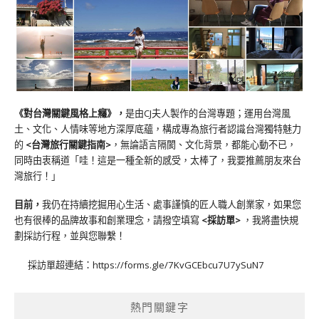
《對台灣關鍵風格上癮》
，
是由CJ夫人製作的台灣專題；運用台灣風
土、文化、人情味等地方深厚底蘊，構成專為旅行者認識台灣獨特魅力
的
<台灣旅行關鍵指南>
，無論語言隔閡、文化背景，都能心動不已，
同時由衷稱道「哇！這是一種全新的感受，太棒了，我要推薦朋友來台
灣旅行！」
目前，
我仍在持續挖掘用心生活、處事謹慎的匠人職人創業家，如果您
也有很棒的品牌故事和創業理念，請撥空填寫
<
採訪單
>
，我將盡快規
劃採訪行程，並與您聯繫！
採訪單超連結：
https://forms.gle/7KvGCEbcu7U7ySuN7
熱門關鍵字