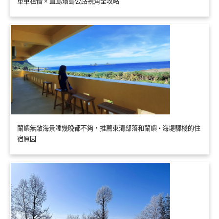
單車租借 × 直島環島公路視角全攻略
蘭嶼無敵海景睡幾晚都不夠，推薦東清部落和蘭嶼 • 海堤驛棧的住
宿原因