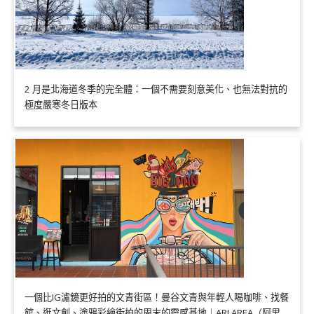
2 月是北海道冬季的完全體：一個不需要刻意美化、也無法對抗的
極度嚴寒冬日版本
一個比IG濾鏡更好拍的文青街區！曼谷文青與年輕人喝咖啡、找餐
館、逛文創、塗鴉彩繪街拍的周末的靈感基地｜ARI AREA（阿里