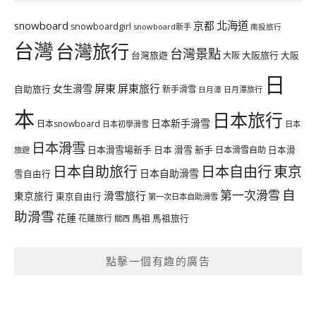
北海道
snowboard
京都
snowboardgirl
snowboard新手
南投旅行
台灣
台灣旅行
台灣景點
台灣旅遊
大阪旅行
大阪
大阪
日
屏東
屏東旅行
女生滑雪
自助旅行
新手滑雪
日月潭旅行
日月潭
本
日本旅行
日本新手滑雪
日本snowboard
日本初學滑雪
日本
日本滑雪
日本滑雪場新手
日本 滑雪 新手
日本滑雪自助
日本滑
旅遊
日本自由行
日本自助旅行
東京
日本自助滑雪
雪自由行
自
第一次滑雪
滑雪旅行
東京旅行
東京自由行
第一次日本自助滑雪
助滑雪
花蓮
馬祖
花蓮旅行
馬祖旅行
關西
點擊一個有趣的廣告