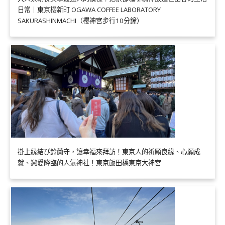
日常｜東京櫻新町 OGAWA COFFEE LABORATORY
SAKURASHINMACHI（櫻神宮步行10分鐘）
掛上縁結び鈴蘭守，讓幸福來拜訪！東京人的祈願良緣、心願成
就、戀愛降臨的人氣神社！東京飯田橋東京大神宮