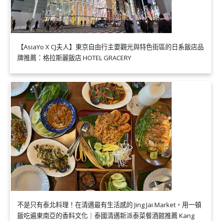
【AsiaYo X CJ夫人】東京自由行主要觀光與特色街區的日系飯店品
牌推薦：格拉斯麗飯店 HOTEL GRACERY
不是只有泰北料理！在清邁最有生活感的 Jing Jai Market，用一頓
飯吃遍東南亞的香料文化｜泰國清邁新派泰菜餐酒館推薦 Kang