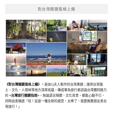
對台灣關鍵風格上癮
《對台灣關鍵風格上癮》
，
是由CJ夫人製作的台灣專題；運用台灣風
土、文化、人情味等地方深厚底蘊，構成專為旅行者認識台灣獨特魅力
的
<台灣旅行關鍵指南>
，無論語言隔閡、文化背景，都能心動不已，
同時由衷稱道「哇！這是一種全新的感受，太棒了，我要推薦朋友來台
灣旅行！」