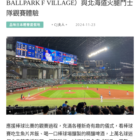
BALLPARK F VILLAGE）與北海道火腿鬥士
隊觀賽體驗
品味日本輕奢度假地
。CJ夫人。
2024-11-23
應援棒球比賽的觀賽過程，充滿各種新奇有趣的儀式，看棒球
賽吃生魚片丼飯、喝一口棒球場釀製的精釀啤酒，上萬名球迷