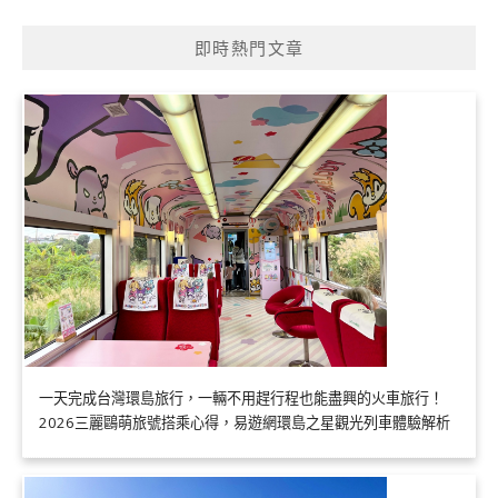
即時熱門文章
一天完成台灣環島旅行，一輛不用趕行程也能盡興的火車旅行！
2026三麗鷗萌旅號搭乘心得，易遊網環島之星觀光列車體驗解析