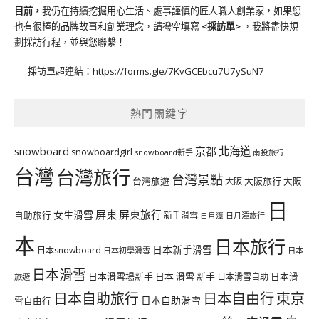
目前，
我仍在持續挖掘用心生活、處事謹慎的匠人職人創業家，如果您
也有很棒的品牌故事和創業理念，請撥空填寫
<
採訪單
>
，我將盡快規
劃採訪行程，並與您聯繫！
採訪單超連結：
https://forms.gle/7KvGCEbcu7U7ySuN7
熱門關鍵字
北海道
snowboard
京都
snowboardgirl
snowboard新手
南投旅行
台灣
台灣旅行
台灣景點
台灣旅遊
大阪旅行
大阪
大阪
日
屏東
屏東旅行
女生滑雪
自助旅行
新手滑雪
日月潭旅行
日月潭
本
日本旅行
日本新手滑雪
日本snowboard
日本初學滑雪
日本
日本滑雪
日本滑雪場新手
日本 滑雪 新手
日本滑雪自助
日本滑
旅遊
日本自由行
日本自助旅行
東京
日本自助滑雪
雪自由行