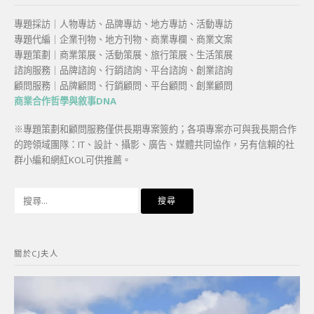
專題採訪｜人物專訪、品牌專訪、地方專訪、活動專訪
專題代編｜企業刊物、地方刊物、商業專欄、商業文案
專題策劃｜商業策展、活動策展、旅行策展、生活策展
諮詢服務｜品牌諮詢、行銷諮詢、平台諮詢、創業諮詢
顧問服務｜品牌顧問、行銷顧問、平台顧問、創業顧問
商業合作哲學與敘事DNA
※專題策劃和顧問服務僅供長期專案簽約；各項專案亦可與我長期合作
的跨領域團隊：IT、設計、攝影、廣告、媒體共同協作，另有信賴的社
群小編和網紅KOL可供推薦。
搜
尋
關
鍵
關於CJ夫人
字: