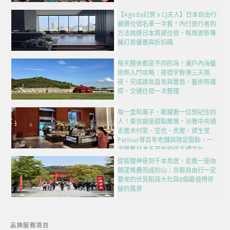
【Agoda訂房 x CJ夫人】日本自由行
嚴選住宿名單一次看！內行旅行者的
方法挑選日本質感住宿，每周更新專
屬訂房優惠與折扣碼
每天醒來都是不同的海！瀨戶內海藝
術祭入門攻略：夜宿宇野港三天兩
夜，完成跳島直島與豐島、藝術祭護
照、交通住宿一次整理
每一盒和菓子，都藏著一位想記住的
人！東京銀座甜點散策，沿著中央通
走進木村家、空也、虎屋、資生堂
Parlour等百年老舖與限定甜點，一
次匯集日本五百年的伴手禮文化
從狐狸神使到千本鳥居，走進一座由
願望堆疊而成的山｜京都自由行一定
要來的伏見稻荷大社與8個最值得停
留的風景
品牌服務項目