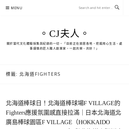
Skip
MENU
to
content
。CJ夫人。
關於當代文化體驗採集與紀錄的一切。「目前正在旅居各地，挖掘用心生活、處
事謹慎的匠人職人創業家，一起共榮、共好！」
標籤:
北海道FIGHTERS
北海道棒球日！北海道棒球場F VILLAGE的
Fighters應援氛圍感直接拉滿｜日本北海道北
廣島棒球園區F VILLAGE（HOKKAIDO