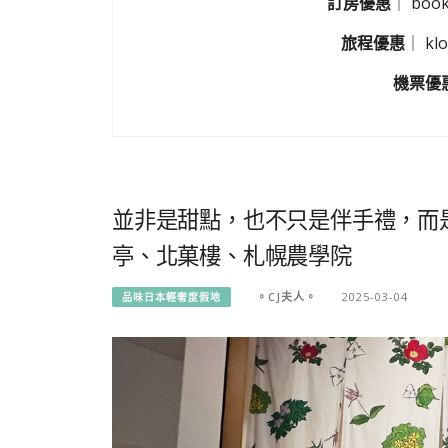
訂房優惠
｜
boo
旅程優惠
｜
k
機票優
並非是甜點，也不只是伴手禮，而
亭、北菓樓、札幌農學院
。CJ夫人。
2025-03-04
品味日本輕奢度假地