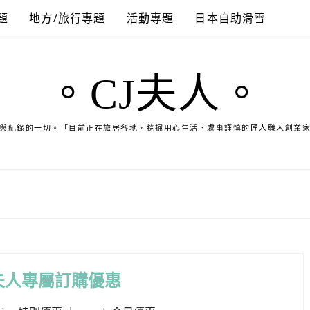
題
地方/旅行專題
活動專題
日本自助滑雪
。CJ夫人。
與紀錄的一切。「目前正在旅居各地，挖掘用心生活、處事謹慎的匠人職人創業
夫人專屬訂購優惠