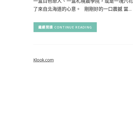
一盒白色戀人、一盒札幌農學院，或是一塊六花亭
了來自北海道的心意。 剛剛好的一口震撼 當…
CONTINUE READING
Klook.com