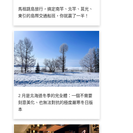
馬祖跳島旅行，搞定南竿、北竿、莒光、
東引的島際交通船班，你就贏了一半！
2 月是北海道冬季的完全體：一個不需要
刻意美化、也無法對抗的極度嚴寒冬日版
本