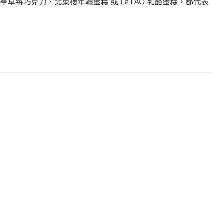
草莓巧克力、北菓樓年輪蛋糕 或 LeTAO 乳酪蛋糕，都代表