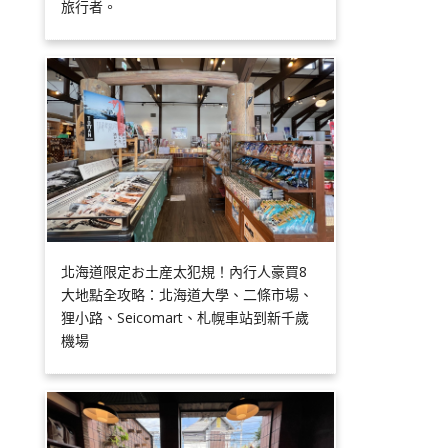
旅行者。
北海道限定お土産太犯規！內行人豪買8
大地點全攻略：北海道大學、二條市場、
狸小路、Seicomart、札幌車站到新千歲
機場