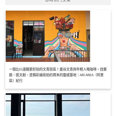
一個比IG濾鏡更好拍的文青街區！曼谷文青與年輕人喝咖啡、找餐
館、逛文創、塗鴉彩繪街拍的周末的靈感基地｜ARI AREA（阿里
區）紀行