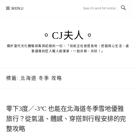
Skip
MENU
to
content
。CJ夫人。
關於當代文化體驗採集與紀錄的一切。「目前正在旅居各地，挖掘用心生活、處
事謹慎的匠人職人創業家，一起共榮、共好！」
標籤:
北海道 冬季 攻略
零下3度／-3°C 也能在北海道冬季雪地優雅
旅行？從氣溫、體感、穿搭到行程安排的完
整攻略