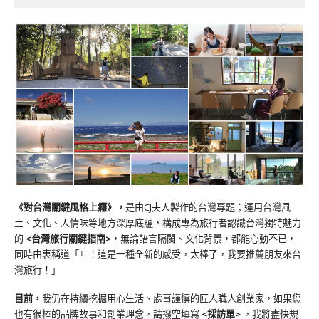
《對台灣關鍵風格上癮》
，
是由CJ夫人製作的台灣專題；運用台灣風
土、文化、人情味等地方深厚底蘊，構成專為旅行者認識台灣獨特魅力
的
<台灣旅行關鍵指南>
，無論語言隔閡、文化背景，都能心動不已，
同時由衷稱道「哇！這是一種全新的感受，太棒了，我要推薦朋友來台
灣旅行！」
目前，
我仍在持續挖掘用心生活、處事謹慎的匠人職人創業家，如果您
也有很棒的品牌故事和創業理念，請撥空填寫
<
採訪單
>
，我將盡快規