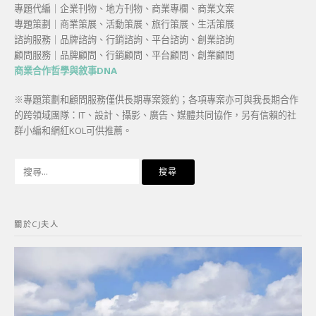
專題代編｜企業刊物、地方刊物、商業專欄、商業文案
專題策劃｜商業策展、活動策展、旅行策展、生活策展
諮詢服務｜品牌諮詢、行銷諮詢、平台諮詢、創業諮詢
顧問服務｜品牌顧問、行銷顧問、平台顧問、創業顧問
商業合作哲學與敘事DNA
※專題策劃和顧問服務僅供長期專案簽約；各項專案亦可與我長期合作
的跨領域團隊：IT、設計、攝影、廣告、媒體共同協作，另有信賴的社
群小編和網紅KOL可供推薦。
搜
尋
關
鍵
關於CJ夫人
字: