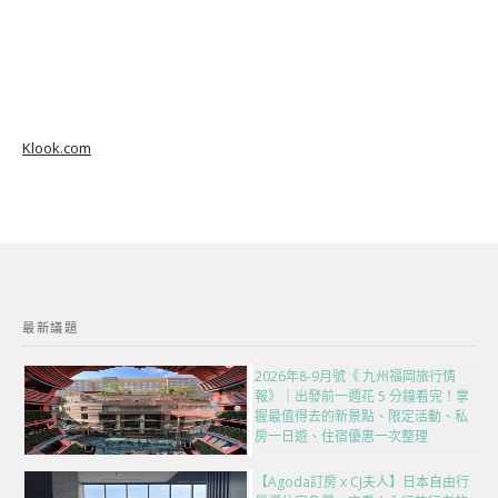
Klook.com
最新議題
2026年8-9月號《 九州福岡旅行情
報》｜出發前一週花 5 分鐘看完！掌
握最值得去的新景點、限定活動、私
房一日遊、住宿優惠一次整理
【Agoda訂房 x CJ夫人】日本自由行