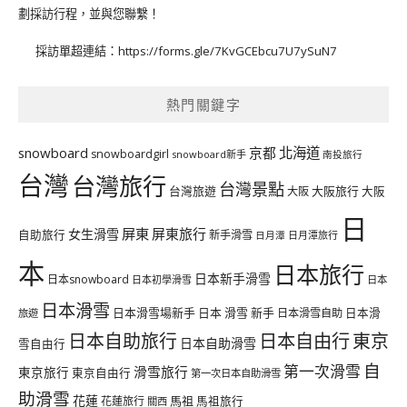
劃採訪行程，並與您聯繫！
採訪單超連結：
https://forms.gle/7KvGCEbcu7U7ySuN7
熱門關鍵字
北海道
snowboard
京都
snowboardgirl
snowboard新手
南投旅行
台灣
台灣旅行
台灣景點
台灣旅遊
大阪旅行
大阪
大阪
日
屏東
屏東旅行
女生滑雪
自助旅行
新手滑雪
日月潭旅行
日月潭
本
日本旅行
日本新手滑雪
日本snowboard
日本初學滑雪
日本
日本滑雪
日本滑雪場新手
日本 滑雪 新手
日本滑雪自助
日本滑
旅遊
日本自由行
日本自助旅行
東京
日本自助滑雪
雪自由行
自
第一次滑雪
滑雪旅行
東京旅行
東京自由行
第一次日本自助滑雪
助滑雪
花蓮
馬祖
花蓮旅行
馬祖旅行
關西