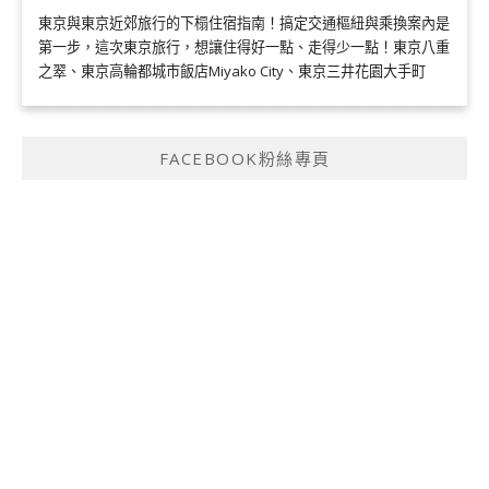
東京與東京近郊旅行的下榻住宿指南！搞定交通樞紐與乘換案內是
第一步，這次東京旅行，想讓住得好一點、走得少一點！東京八重
之翠、東京高輪都城市飯店Miyako City、東京三井花園大手町
FACEBOOK粉絲專頁