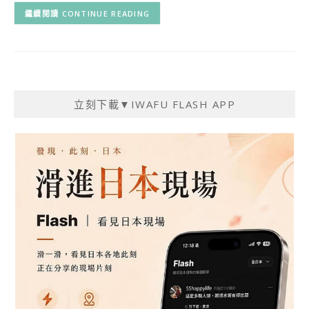
CONTINUE READING
立刻下載▼IWAFU FLASH APP