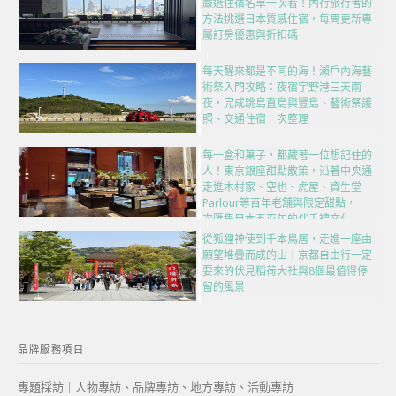
嚴選住宿名單一次看！內行旅行者的
方法挑選日本質感住宿，每周更新專
屬訂房優惠與折扣碼
每天醒來都是不同的海！瀨戶內海藝
術祭入門攻略：夜宿宇野港三天兩
夜，完成跳島直島與豐島、藝術祭護
照、交通住宿一次整理
每一盒和菓子，都藏著一位想記住的
人！東京銀座甜點散策，沿著中央通
走進木村家、空也、虎屋、資生堂
Parlour等百年老舖與限定甜點，一
次匯集日本五百年的伴手禮文化
從狐狸神使到千本鳥居，走進一座由
願望堆疊而成的山｜京都自由行一定
要來的伏見稻荷大社與8個最值得停
留的風景
品牌服務項目
專題採訪｜人物專訪、品牌專訪、地方專訪、活動專訪