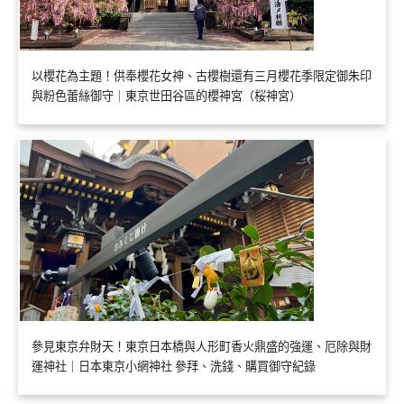
以櫻花為主題！供奉櫻花女神、古櫻樹還有三月櫻花季限定御朱印
與粉色蕾絲御守｜東京世田谷區的櫻神宮（桜神宮）
參見東京弁財天！東京日本橋與人形町香火鼎盛的強運、厄除與財
運神社｜日本東京小網神社 參拜、洗錢、購買御守紀錄