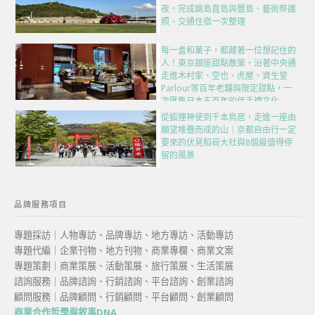
夜，完成跳島直島與豐島、藝術祭護
照、交通住宿一次整理
每一盒和菓子，都藏著一位想記住的
人！東京銀座甜點散策，沿著中央通
走進木村家、空也、虎屋、資生堂
Parlour等百年老舖與限定甜點，一
次匯集日本五百年的伴手禮文化
從狐狸神使到千本鳥居，走進一座由
願望堆疊而成的山｜京都自由行一定
要來的伏見稻荷大社與8個最值得停
留的風景
品牌服務項目
專題採訪｜人物專訪、品牌專訪、地方專訪、活動專訪
專題代編｜企業刊物、地方刊物、商業專欄、商業文案
專題策劃｜商業策展、活動策展、旅行策展、生活策展
諮詢服務｜品牌諮詢、行銷諮詢、平台諮詢、創業諮詢
顧問服務｜品牌顧問、行銷顧問、平台顧問、創業顧問
商業合作哲學與敘事DNA