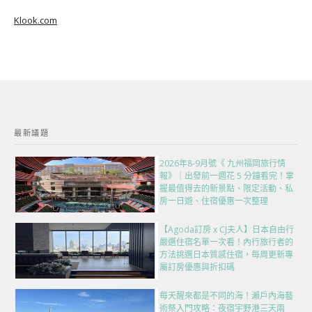
Klook.com
最新議題
2026年8-9月號《 九州福岡旅行情
報》｜出發前一週花 5 分鐘看完！掌
握最值得去的新景點、限定活動、私
房一日遊、住宿優惠一次整理
【Agoda訂房 x CJ夫人】日本自由行
嚴選住宿名單一次看！內行旅行者的
方法挑選日本質感住宿，每周更新專
屬訂房優惠與折扣碼
每天醒來都是不同的海！瀨戶內海藝
術祭入門攻略：夜宿宇野港三天兩