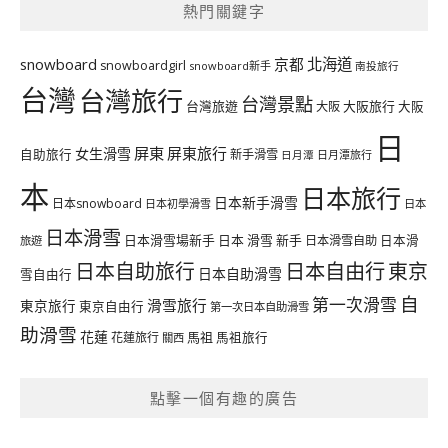
熱門關鍵字
北海道
snowboard
京都
snowboardgirl
snowboard新手
南投旅行
台灣
台灣旅行
台灣景點
台灣旅遊
大阪旅行
大阪
大阪
日
屏東
屏東旅行
女生滑雪
自助旅行
新手滑雪
日月潭旅行
日月潭
本
日本旅行
日本新手滑雪
日本snowboard
日本初學滑雪
日本
日本滑雪
日本滑雪場新手
日本 滑雪 新手
日本滑雪自助
日本滑
旅遊
日本自由行
日本自助旅行
東京
日本自助滑雪
雪自由行
自
第一次滑雪
滑雪旅行
東京旅行
東京自由行
第一次日本自助滑雪
助滑雪
花蓮
馬祖
花蓮旅行
馬祖旅行
關西
點擊一個有趣的廣告