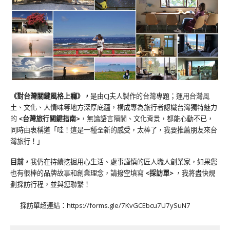
《對台灣關鍵風格上癮》
，
是由CJ夫人製作的台灣專題；運用台灣風
土、文化、人情味等地方深厚底蘊，構成專為旅行者認識台灣獨特魅力
的
<台灣旅行關鍵指南>
，無論語言隔閡、文化背景，都能心動不已，
同時由衷稱道「哇！這是一種全新的感受，太棒了，我要推薦朋友來台
灣旅行！」
目前，
我仍在持續挖掘用心生活、處事謹慎的匠人職人創業家，如果您
也有很棒的品牌故事和創業理念，請撥空填寫
<
採訪單
>
，我將盡快規
劃採訪行程，並與您聯繫！
採訪單超連結：
https://forms.gle/7KvGCEbcu7U7ySuN7