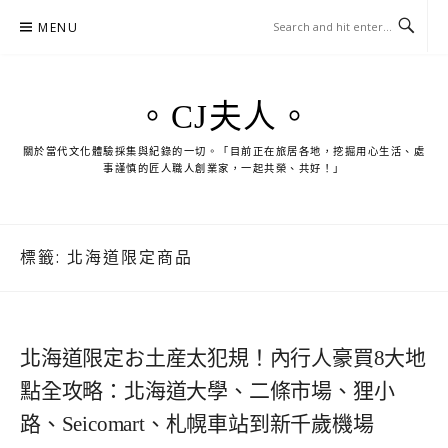
Skip
MENU
to
content
。CJ夫人。
關於當代文化體驗採集與紀錄的一切。「目前正在旅居各地，挖掘用心生活、處
事謹慎的匠人職人創業家，一起共榮、共好！」
標籤:
北海道限定商品
北海道限定お土産太犯規！內行人豪買8大地
點全攻略：北海道大學、二條市場、狸小
路、Seicomart、札幌車站到新千歲機場