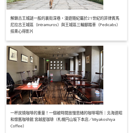
解鎖古王城謎一般的裏街深巷，漫遊隨紀屬於21世紀的菲律賓馬
尼拉古王城區（Intramuros）與王城區三輪腳踏車（Pedicabs）
搭乘心得影片
一杯炭燒咖啡的重量！一個被時間放慢思緒的咖啡場所｜北海道昭
和懷舊咖啡館 宮越屋珈琲（札幌円山坂下本店／Miyakoshiya
Coffee）