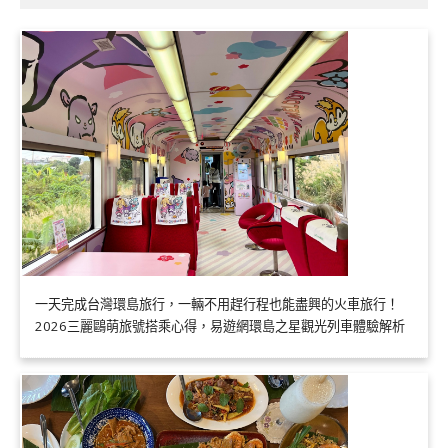
一天完成台灣環島旅行，一輛不用趕行程也能盡興的火車旅行！
2026三麗鷗萌旅號搭乘心得，易遊網環島之星觀光列車體驗解析