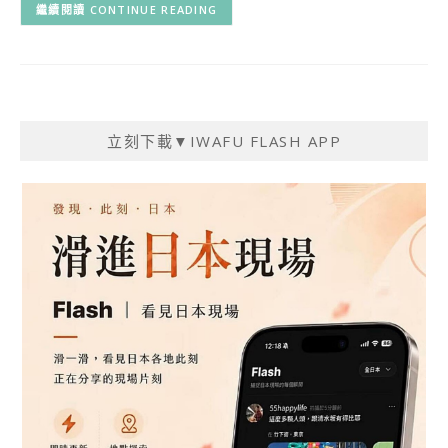
CONTINUE READING
立刻下載▼IWAFU FLASH APP