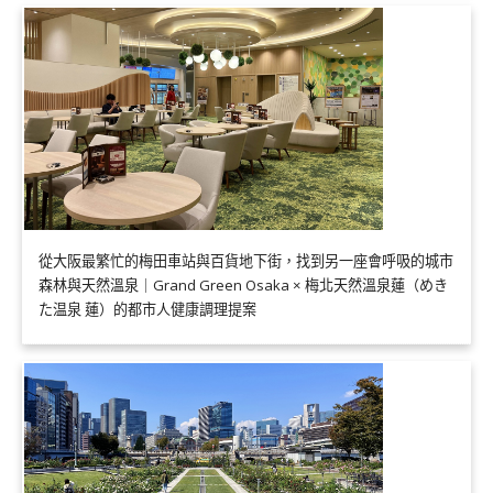
從大阪最繁忙的梅田車站與百貨地下街，找到另一座會呼吸的城市
森林與天然溫泉｜Grand Green Osaka × 梅北天然溫泉蓮（めき
た温泉 蓮）的都市人健康調理提案