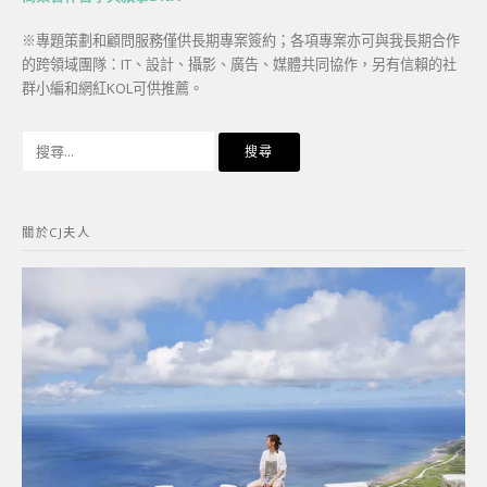
※專題策劃和顧問服務僅供長期專案簽約；各項專案亦可與我長期合作
的跨領域團隊：IT、設計、攝影、廣告、媒體共同協作，另有信賴的社
群小編和網紅KOL可供推薦。
搜
尋
關
鍵
關於CJ夫人
字: