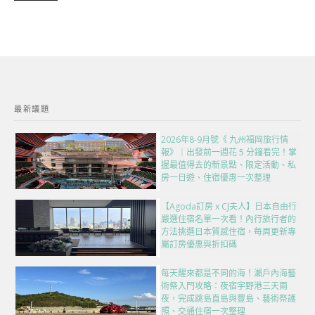
最新議題
2026年8-9月號《 九州福岡旅行情
報》｜出發前一週花 5 分鐘看完！掌
握最值得去的新景點、限定活動、私
房一日遊、住宿優惠一次整理
【Agoda訂房 x CJ夫人】日本自由行
嚴選住宿名單一次看！內行旅行者的
方法挑選日本質感住宿，每周更新專
屬訂房優惠與折扣碼
每天醒來都是不同的海！瀨戶內海藝
術祭入門攻略：夜宿宇野港三天兩
夜，完成跳島直島與豐島、藝術祭護
照、交通住宿一次整理