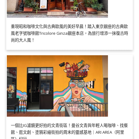
重現昭和咖啡文化與古典歐風的美好早晨！踏入東京銀座的古典歐
風老字號咖啡館Tricolore Ginza銀座本店，為旅行增添一抹復古時
尚的大人風！
一個比IG濾鏡更好拍的文青街區！曼谷文青與年輕人喝咖啡、找餐
館、逛文創、塗鴉彩繪街拍的周末的靈感基地｜ARI AREA（阿里