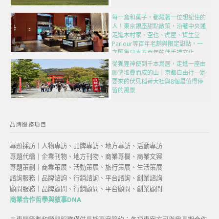
每一盒和菓子，都藏著一位想記住的
人！東京銀座甜點散策，沿著中央通
走進木村家、空也、虎屋、資生堂
Parlour等百年老舖與限定甜點，一
次匯集日本五百年的伴手禮文化
從狐狸神使到千本鳥居，走進一座由
願望堆疊而成的山｜京都自由行一定
要來的伏見稻荷大社與8個最值得停
留的風景
品牌服務項目
專題採訪｜人物專訪、品牌專訪、地方專訪、活動專訪
專題代編｜企業刊物、地方刊物、商業專欄、商業文案
專題策劃｜商業策展、活動策展、旅行策展、生活策展
諮詢服務｜品牌諮詢、行銷諮詢、平台諮詢、創業諮詢
顧問服務｜品牌顧問、行銷顧問、平台顧問、創業顧問
商業合作哲學與敘事DNA