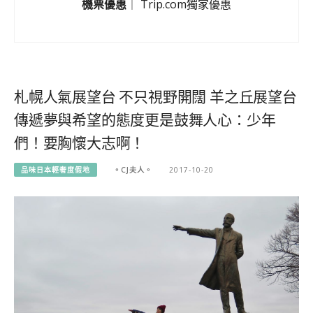
機票優惠
｜
Trip.com獨家優惠
札幌人氣展望台 不只視野開闊 羊之丘展望台
傳遞夢與希望的態度更是鼓舞人心：少年
們！要胸懷大志啊！
品味日本輕奢度假地
。CJ夫人。
2017-10-20