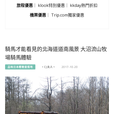
旅程優惠
｜
klook特別優惠
｜
kkday熱門折扣
機票優惠
｜
Trip.com獨家優惠
騎馬才能看見的北海道道南風景 大沼流山牧
場騎馬體驗
品味日本輕奢度假地
。CJ夫人。
2017-10-20