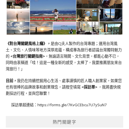
《對台灣關鍵風格上癮》
，
是由CJ夫人製作的台灣專題；運用台灣風
土、文化、人情味等地方深厚底蘊，構成專為旅行者認識台灣獨特魅力
的
<台灣旅行關鍵指南>
，無論語言隔閡、文化背景，都能心動不已，
同時由衷稱道「哇！這是一種全新的感受，太棒了，我要推薦朋友來台
灣旅行！」
目前，
我仍在持續挖掘用心生活、處事謹慎的匠人職人創業家，如果您
也有很棒的品牌故事和創業理念，請撥空填寫
<
採訪單
>
，我將盡快規
劃採訪行程，並與您聯繫！
採訪單超連結：
https://forms.gle/7KvGCEbcu7U7ySuN7
熱門關鍵字