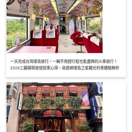
一天完成台灣環島旅行，一輛不用趕行程也能盡興的火車旅行！
2026三麗鷗萌旅號搭乘心得，易遊網環島之星觀光列車體驗解析