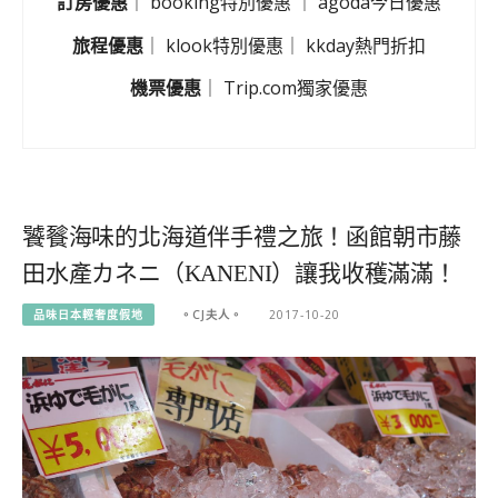
訂房優惠
｜
booking特別優惠
｜
agoda今日優惠
旅程優惠
｜
klook特別優惠
｜
kkday熱門折扣
機票優惠
｜
Trip.com獨家優惠
饕餮海味的北海道伴手禮之旅！函館朝市藤
田水產カネニ（KANENI）讓我收穫滿滿！
品味日本輕奢度假地
。CJ夫人。
2017-10-20