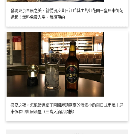
發現東京早晨之美，就從漫步昔日江戶城主的御花園－皇居東御苑
逛起！無料免費入場、無須預約
盛夏之夜，怎能錯過墾丁南國屋頂露臺的清酒小酌與日式串燒｜屏
東恆春甲紅居酒屋（三富大酒店頂樓）