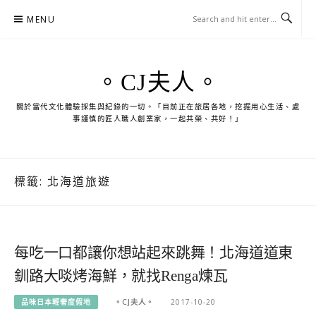
Skip
MENU
to
content
。CJ夫人。
關於當代文化體驗採集與紀錄的一切。「目前正在旅居各地，挖掘用心生活、處
事謹慎的匠人職人創業家，一起共榮、共好！」
標籤:
北海道旅遊
每吃一口都讓你想站起來跳舞！北海道道東
釧路大啖烤海鮮，就找Renga煉瓦
品味日本輕奢度假地
。CJ夫人。
2017-10-20