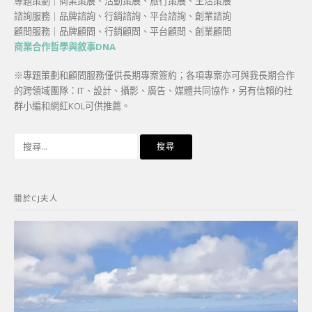
專題策劃｜商業策展、活動策展、旅行策展、生活策展
諮詢服務｜品牌諮詢、行銷諮詢、平台諮詢、創業諮詢
顧問服務｜品牌顧問、行銷顧問、平台顧問、創業顧問
商業合作哲學與敘事DNA
※專題策劃和顧問服務僅供長期專案簽約；各項專案亦可與我長期合作
的跨領域團隊：IT、設計、攝影、廣告、媒體共同協作，另有信賴的社
群小編和網紅KOL可供推薦。
搜
尋
關
鍵
關於CJ夫人
字: