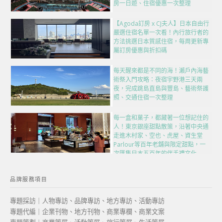
房一日遊、住宿優惠一次整理
【Agoda訂房 x CJ夫人】日本自由行
嚴選住宿名單一次看！內行旅行者的
方法挑選日本質感住宿，每周更新專
屬訂房優惠與折扣碼
每天醒來都是不同的海！瀨戶內海藝
術祭入門攻略：夜宿宇野港三天兩
夜，完成跳島直島與豐島、藝術祭護
照、交通住宿一次整理
每一盒和菓子，都藏著一位想記住的
人！東京銀座甜點散策，沿著中央通
走進木村家、空也、虎屋、資生堂
Parlour等百年老舖與限定甜點，一
次匯集日本五百年的伴手禮文化
品牌服務項目
專題採訪｜人物專訪、品牌專訪、地方專訪、活動專訪
專題代編｜企業刊物、地方刊物、商業專欄、商業文案