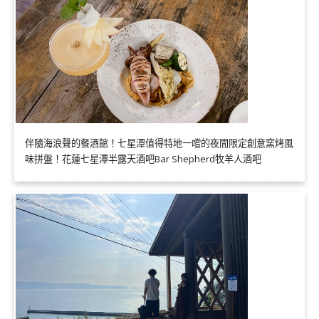
伴隨海浪聲的餐酒館！七星潭值得特地一嚐的夜間限定創意窯烤風
味拼盤！花蓮七星潭半露天酒吧Bar Shepherd牧羊人酒吧