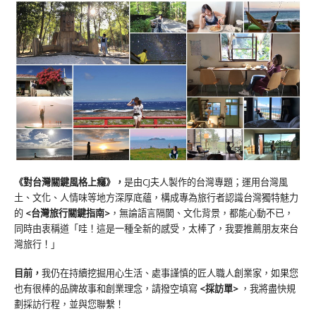
《對台灣關鍵風格上癮》
，
是由CJ夫人製作的台灣專題；運用台灣風
土、文化、人情味等地方深厚底蘊，構成專為旅行者認識台灣獨特魅力
的
<台灣旅行關鍵指南>
，無論語言隔閡、文化背景，都能心動不已，
同時由衷稱道「哇！這是一種全新的感受，太棒了，我要推薦朋友來台
灣旅行！」
目前，
我仍在持續挖掘用心生活、處事謹慎的匠人職人創業家，如果您
也有很棒的品牌故事和創業理念，請撥空填寫
<
採訪單
>
，我將盡快規
劃採訪行程，並與您聯繫！