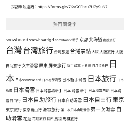
採訪單超連結：
https://forms.gle/7KvGCEbcu7U7ySuN7
熱門關鍵字
北海道
snowboard
京都
snowboardgirl
snowboard新手
南投旅行
台灣
台灣旅行
台灣景點
台灣旅遊
大阪旅行
大阪
大阪
日
屏東
屏東旅行
女生滑雪
自助旅行
新手滑雪
日月潭旅行
日月潭
本
日本旅行
日本新手滑雪
日本snowboard
日本初學滑雪
日本
日本滑雪
日本滑雪場新手
日本 滑雪 新手
日本滑雪自助
日本滑
旅遊
日本自由行
日本自助旅行
東京
日本自助滑雪
雪自由行
自
第一次滑雪
滑雪旅行
東京旅行
東京自由行
第一次日本自助滑雪
助滑雪
花蓮
馬祖
花蓮旅行
馬祖旅行
關西