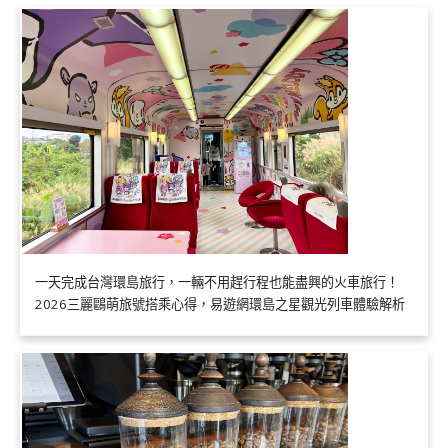
一天完成台灣環島旅行，一輛不用趕行程也能盡興的火車旅行！
2026三麗鷗萌旅號搭乘心得，易遊網環島之星觀光列車體驗解析