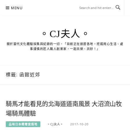
Skip
MENU
to
content
。CJ夫人。
關於當代文化體驗採集與紀錄的一切。「目前正在旅居各地，挖掘用心生活、處
事謹慎的匠人職人創業家，一起共榮、共好！」
標籤:
函館近郊
騎馬才能看見的北海道道南風景 大沼流山牧
場騎馬體驗
品味日本輕奢度假地
。CJ夫人。
2017-10-20