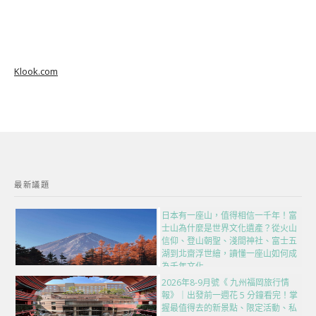
Klook.com
最新議題
日本有一座山，值得相信一千年！富
士山為什麼是世界文化遺產？從火山
信仰、登山朝聖、淺間神社、富士五
湖到北齋浮世繪，讀懂一座山如何成
為千年文化
2026年8-9月號《 九州福岡旅行情
報》｜出發前一週花 5 分鐘看完！掌
握最值得去的新景點、限定活動、私