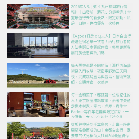
2026年8-9月號《 九州福岡旅行情
報》｜出發前一週花 5 分鐘看完！掌
握最值得去的新景點、限定活動、私
房一日遊、住宿優惠一次整理
【Agoda訂房 x CJ夫人】日本自由行
嚴選住宿名單一次看！內行旅行者的
方法挑選日本質感住宿，每周更新專
屬訂房優惠與折扣碼
每天醒來都是不同的海！瀨戶內海藝
術祭入門攻略：夜宿宇野港三天兩
夜，完成跳島直島與豐島、藝術祭護
照、交通住宿一次整理
每一盒和菓子，都藏著一位想記住的
人！東京銀座甜點散策，沿著中央通
走進木村家、空也、虎屋、資生堂
Parlour等百年老舖與限定甜點，一
次匯集日本五百年的伴手禮文化
從狐狸神使到千本鳥居，走進一座由
願望堆疊而成的山｜京都自由行一定
要來的伏見稻荷大社與8個最值得停