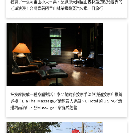
我買了一張阿里山小火車票。紀錄那天阿里山森林鐵道獻給世界的
老派浪漫！台灣嘉義阿里山林業鐵路蒸汽火車一日旅行
把按摩變成一種身體對話！泰北蘭納系按摩手法與清邁按摩店推薦
巡禮：Lila Thai Massage／清邁最大連鎖、U Hotel 的 U SPA／清
邁精品酒店、藝Massage／家庭式經營