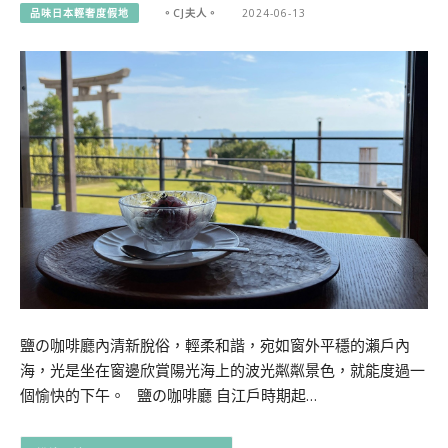
品味日本輕奢度假地
。CJ夫人。
2024-06-13
鹽の咖啡廳內清新脫俗，輕柔和諧，宛如窗外平穩的瀨戶內
海，光是坐在窗邊欣賞陽光海上的波光粼粼景色，就能度過一
個愉快的下午。 鹽の咖啡廳 自江戶時期起…