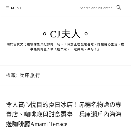
Skip
MENU
to
content
。CJ夫人。
關於當代文化體驗採集與紀錄的一切。「目前正在旅居各地，挖掘用心生活、處
事謹慎的匠人職人創業家，一起共榮、共好！」
標籤:
兵庫旅行
令人賞心悅目的夏日冰店！赤穗名物鹽の專
賣店、咖啡廳與甜食露臺｜兵庫瀨戶內海海
邊咖啡廳Amami Terrace