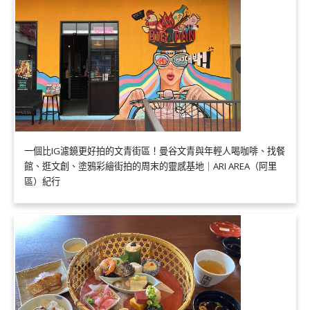
一個比IG濾鏡更好拍的文青街區！曼谷文青與年輕人喝咖啡、找餐
館、逛文創、塗鴉彩繪街拍的周末的靈感基地｜ARI AREA（阿里
區）紀行