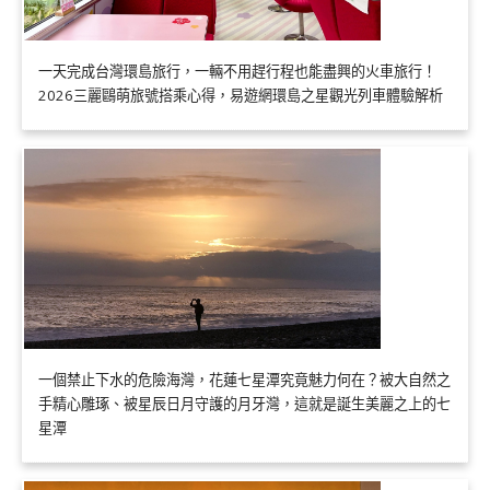
一天完成台灣環島旅行，一輛不用趕行程也能盡興的火車旅行！
2026三麗鷗萌旅號搭乘心得，易遊網環島之星觀光列車體驗解析
一個禁止下水的危險海灣，花蓮七星潭究竟魅力何在？被大自然之
手精心雕琢、被星辰日月守護的月牙灣，這就是誕生美麗之上的七
星潭