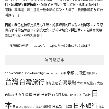
的
<台灣旅行關鍵指南>
，無論語言隔閡、文化背景，都能心動不已，
同時由衷稱道「哇！這是一種全新的感受，太棒了，我要推薦朋友來台
灣旅行！」
目前，
我仍在持續挖掘用心生活、處事謹慎的匠人職人創業家，如果您
也有很棒的品牌故事和創業理念，請撥空填寫
<
採訪單
>
，我將盡快規
劃採訪行程，並與您聯繫！
採訪單超連結：
https://forms.gle/7KvGCEbcu7U7ySuN7
熱門關鍵字
北海道
snowboard
京都
snowboardgirl
snowboard新手
南投旅行
台灣
台灣旅行
台灣景點
台灣旅遊
大阪旅行
大阪
大阪
日
屏東
屏東旅行
女生滑雪
自助旅行
新手滑雪
日月潭旅行
日月潭
本
日本旅行
日本新手滑雪
日本snowboard
日本初學滑雪
日本