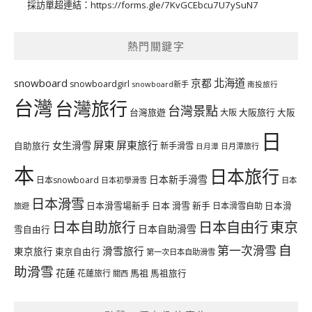
採訪單超連結：
https://forms.gle/7KvGCEbcu7U7ySuN7
熱門關鍵字
北海道
snowboard
京都
snowboardgirl
snowboard新手
南投旅行
台灣
台灣旅行
台灣景點
台灣旅遊
大阪旅行
大阪
大阪
日
屏東
屏東旅行
女生滑雪
自助旅行
新手滑雪
日月潭旅行
日月潭
本
日本旅行
日本新手滑雪
日本snowboard
日本初學滑雪
日本
日本滑雪
日本滑雪場新手
日本 滑雪 新手
日本滑雪自助
日本滑
旅遊
日本自由行
日本自助旅行
東京
日本自助滑雪
雪自由行
自
第一次滑雪
滑雪旅行
東京旅行
東京自由行
第一次日本自助滑雪
助滑雪
花蓮
馬祖
花蓮旅行
馬祖旅行
關西