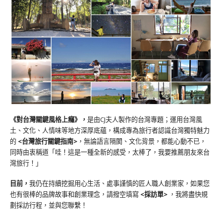
《對台灣關鍵風格上癮》
，
是由CJ夫人製作的台灣專題；運用台灣風
土、文化、人情味等地方深厚底蘊，構成專為旅行者認識台灣獨特魅力
的
<台灣旅行關鍵指南>
，無論語言隔閡、文化背景，都能心動不已，
同時由衷稱道「哇！這是一種全新的感受，太棒了，我要推薦朋友來台
灣旅行！」
目前，
我仍在持續挖掘用心生活、處事謹慎的匠人職人創業家，如果您
也有很棒的品牌故事和創業理念，請撥空填寫
<
採訪單
>
，我將盡快規
劃採訪行程，並與您聯繫！