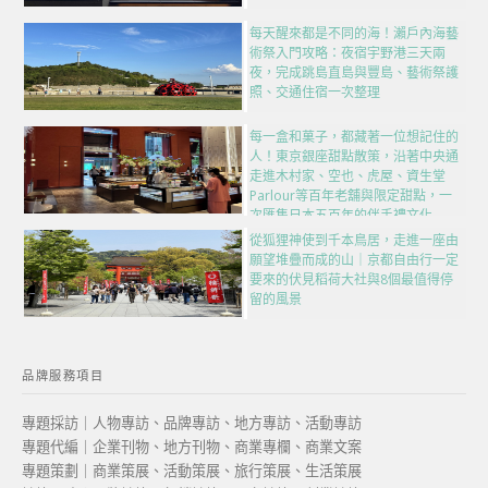
每天醒來都是不同的海！瀨戶內海藝
術祭入門攻略：夜宿宇野港三天兩
夜，完成跳島直島與豐島、藝術祭護
照、交通住宿一次整理
每一盒和菓子，都藏著一位想記住的
人！東京銀座甜點散策，沿著中央通
走進木村家、空也、虎屋、資生堂
Parlour等百年老舖與限定甜點，一
次匯集日本五百年的伴手禮文化
從狐狸神使到千本鳥居，走進一座由
願望堆疊而成的山｜京都自由行一定
要來的伏見稻荷大社與8個最值得停
留的風景
品牌服務項目
專題採訪｜人物專訪、品牌專訪、地方專訪、活動專訪
專題代編｜企業刊物、地方刊物、商業專欄、商業文案
專題策劃｜商業策展、活動策展、旅行策展、生活策展