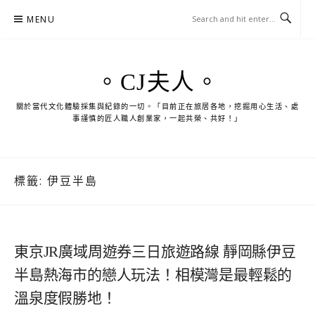
Skip
MENU
to
content
。CJ夫人。
關於當代文化體驗採集與紀錄的一切。「目前正在旅居各地，挖掘用心生活、處
事謹慎的匠人職人創業家，一起共榮、共好！」
標籤:
伊豆半島
東京JR廣域周遊券三日旅遊路線 靜岡縣伊豆
半島熱海市的戀人玩法！相模灣是最輕鬆的
溫泉度假勝地！