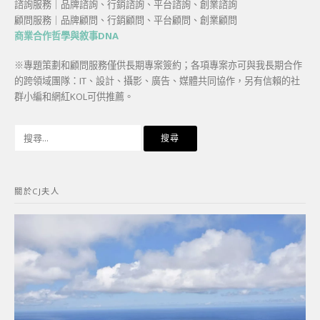
諮詢服務｜品牌諮詢、行銷諮詢、平台諮詢、創業諮詢
顧問服務｜品牌顧問、行銷顧問、平台顧問、創業顧問
商業合作哲學與敘事DNA
※專題策劃和顧問服務僅供長期專案簽約；各項專案亦可與我長期合作
的跨領域團隊：IT、設計、攝影、廣告、媒體共同協作，另有信賴的社
群小編和網紅KOL可供推薦。
搜
尋
關
鍵
關於CJ夫人
字: