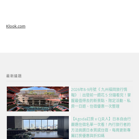
Klook.com
最新議題
2026年8-9月號《 九州福岡旅行情
報》｜出發前一週花 5 分鐘看完！掌
握最值得去的新景點、限定活動、私
房一日遊、住宿優惠一次整理
【Agoda訂房 x CJ夫人】日本自由行
嚴選住宿名單一次看！內行旅行者的
方法挑選日本質感住宿，每周更新專
屬訂房優惠與折扣碼