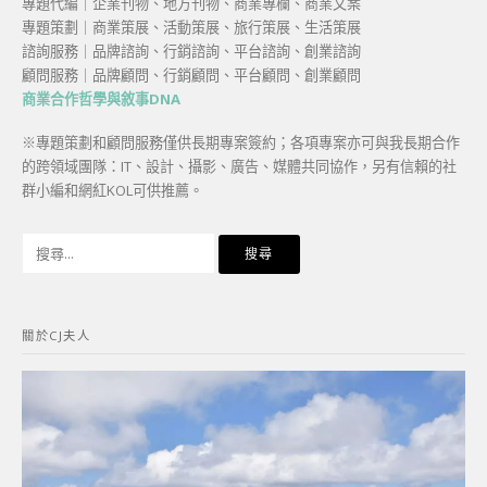
專題代編｜企業刊物、地方刊物、商業專欄、商業文案
專題策劃｜商業策展、活動策展、旅行策展、生活策展
諮詢服務｜品牌諮詢、行銷諮詢、平台諮詢、創業諮詢
顧問服務｜品牌顧問、行銷顧問、平台顧問、創業顧問
商業合作哲學與敘事DNA
※專題策劃和顧問服務僅供長期專案簽約；各項專案亦可與我長期合作
的跨領域團隊：IT、設計、攝影、廣告、媒體共同協作，另有信賴的社
群小編和網紅KOL可供推薦。
搜
尋
關
鍵
關於CJ夫人
字: