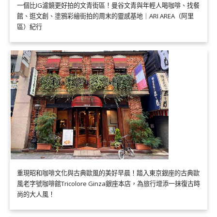
一個比IG濾鏡更好拍的文青街區！曼谷文青與年輕人喝咖啡、找餐
館、逛文創、塗鴉彩繪街拍的周末的靈感基地｜ARI AREA（阿里
區）紀行
重現昭和咖啡文化與古典歐風的美好早晨！踏入東京銀座的古典歐
風老字號咖啡館Tricolore Ginza銀座本店，為旅行增添一抹復古時
尚的大人風！