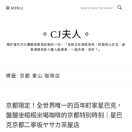
Skip
MENU
to
content
。CJ夫人。
關於當代文化體驗採集與紀錄的一切。「目前正在旅居各地，挖掘用心生活、處
事謹慎的匠人職人創業家，一起共榮、共好！」
標籤:
京都 東山 咖啡店
京都限定！全世界唯一的百年町家星巴克，
盤腿坐榻榻米喝咖啡的京都特別時刻｜星巴
克京都二寧坂ヤサカ茶屋店