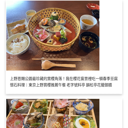
上野恩賜公園最珍藏的賞櫻角落！我在櫻花窗景裡吃一頓春季豆腐
懷石料理｜東京上野賞櫻推薦午餐 老字號料亭 韻松亭花籠御膳