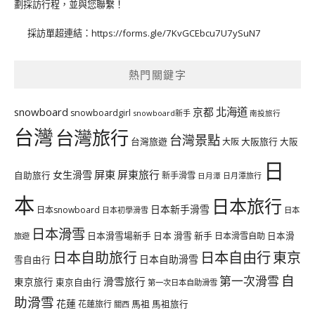
劃採訪行程，並與您聯繫！
採訪單超連結：
https://forms.gle/7KvGCEbcu7U7ySuN7
熱門關鍵字
北海道
snowboard
京都
snowboardgirl
snowboard新手
南投旅行
台灣
台灣旅行
台灣景點
台灣旅遊
大阪旅行
大阪
大阪
日
屏東
屏東旅行
女生滑雪
自助旅行
新手滑雪
日月潭旅行
日月潭
本
日本旅行
日本新手滑雪
日本snowboard
日本初學滑雪
日本
日本滑雪
日本滑雪場新手
日本 滑雪 新手
日本滑雪自助
日本滑
旅遊
日本自由行
日本自助旅行
東京
日本自助滑雪
雪自由行
自
第一次滑雪
滑雪旅行
東京旅行
東京自由行
第一次日本自助滑雪
助滑雪
花蓮
馬祖
花蓮旅行
馬祖旅行
關西