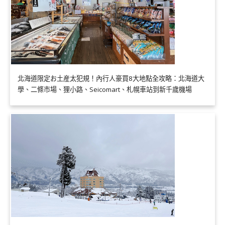
北海道限定お土産太犯規！內行人豪買8大地點全攻略：北海道大
學、二條市場、狸小路、Seicomart、札幌車站到新千歲機場