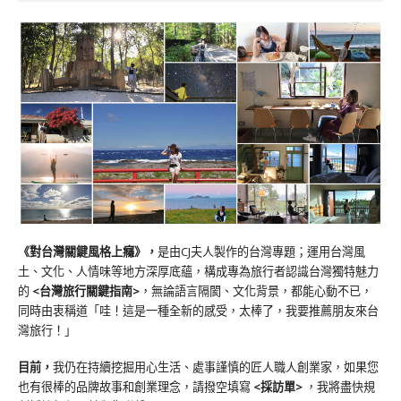
《對台灣關鍵風格上癮》
，
是由CJ夫人製作的台灣專題；運用台灣風
土、文化、人情味等地方深厚底蘊，構成專為旅行者認識台灣獨特魅力
的
<台灣旅行關鍵指南>
，無論語言隔閡、文化背景，都能心動不已，
同時由衷稱道「哇！這是一種全新的感受，太棒了，我要推薦朋友來台
灣旅行！」
目前，
我仍在持續挖掘用心生活、處事謹慎的匠人職人創業家，如果您
也有很棒的品牌故事和創業理念，請撥空填寫
<
採訪單
>
，我將盡快規