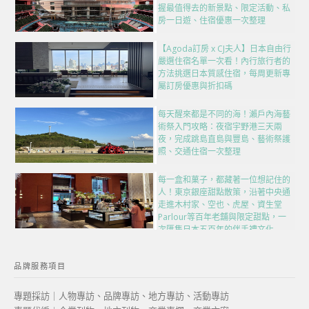
握最值得去的新景點、限定活動、私
房一日遊、住宿優惠一次整理
【Agoda訂房 x CJ夫人】日本自由行
嚴選住宿名單一次看！內行旅行者的
方法挑選日本質感住宿，每周更新專
屬訂房優惠與折扣碼
每天醒來都是不同的海！瀨戶內海藝
術祭入門攻略：夜宿宇野港三天兩
夜，完成跳島直島與豐島、藝術祭護
照、交通住宿一次整理
每一盒和菓子，都藏著一位想記住的
人！東京銀座甜點散策，沿著中央通
走進木村家、空也、虎屋、資生堂
Parlour等百年老舖與限定甜點，一
次匯集日本五百年的伴手禮文化
品牌服務項目
專題採訪｜人物專訪、品牌專訪、地方專訪、活動專訪