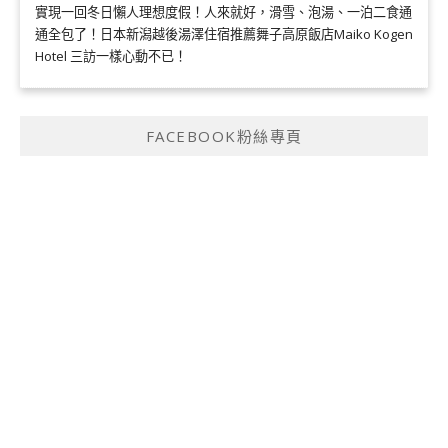
實現一回冬日懶人理想度假！人來就好，滑雪、泡湯、一泊二食通
通全包了！日本新潟越後湯澤住宿推薦舞子高原飯店Maiko Kogen
Hotel 三訪一樣心動不已！
FACEBOOK粉絲專頁