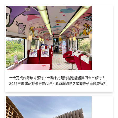
一天完成台灣環島旅行，一輛不用趕行程也能盡興的火車旅行！
2026三麗鷗萌旅號搭乘心得，易遊網環島之星觀光列車體驗解析