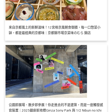
來自京都風土的新鮮滋味！12宮格京風朝食御膳，每一口惣菜小
缽，都是最經典的京都味｜京都錦市場京菜味のむら 錦店
公園即展場、散步即參展！你走進去的不是建築，而是一座觸發感
官裝置｜2025銀座新地標Ginza Sony Park 與 1/2 Nibun no Ichi