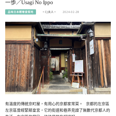
一歩／Usagi No Ippo
品味日本輕奢度假地
。CJ夫人。
2024-02-28
有溫度的傳統京町屋，有用心的京都家常菜。 京都的左京區
左京區曾經緊鄰皇宮，它的街道和巷弄見證了無數代京都人的