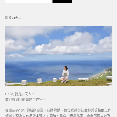
尋
關
鍵
關於CJ夫人
字:
Hello, 我是CJ夫人。
歡迎來到我的專題工作室。
從事超過15年的新創事業、品牌營銷、數位媒體與社群經營等相關工作
領域，現為自有品牌主理人，同時也是自由專欄作家、商業策展人以及