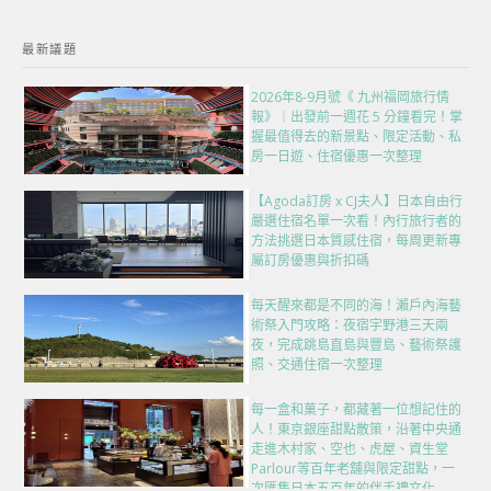
最新議題
2026年8-9月號《 九州福岡旅行情
報》｜出發前一週花 5 分鐘看完！掌
握最值得去的新景點、限定活動、私
房一日遊、住宿優惠一次整理
【Agoda訂房 x CJ夫人】日本自由行
嚴選住宿名單一次看！內行旅行者的
方法挑選日本質感住宿，每周更新專
屬訂房優惠與折扣碼
每天醒來都是不同的海！瀨戶內海藝
術祭入門攻略：夜宿宇野港三天兩
夜，完成跳島直島與豐島、藝術祭護
照、交通住宿一次整理
每一盒和菓子，都藏著一位想記住的
人！東京銀座甜點散策，沿著中央通
走進木村家、空也、虎屋、資生堂
Parlour等百年老舖與限定甜點，一
次匯集日本五百年的伴手禮文化