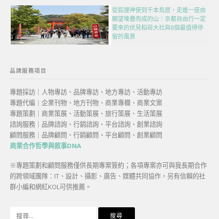
從狐狸神使到千本鳥居，走進一座由
願望堆疊而成的山｜京都自由行一定
要來的伏見稻荷大社與8個最值得停
留的風景
品牌服務項目
專題採訪｜人物專訪、品牌專訪、地方專訪、活動專訪
專題代編｜企業刊物、地方刊物、商業專欄、商業文案
專題策劃｜商業策展、活動策展、旅行策展、生活策展
諮詢服務｜品牌諮詢、行銷諮詢、平台諮詢、創業諮詢
顧問服務｜品牌顧問、行銷顧問、平台顧問、創業顧問
商業合作哲學與敘事DNA
※專題策劃和顧問服務僅供長期專案簽約；各項專案亦可與我長期合作
的跨領域團隊：IT、設計、攝影、廣告、媒體共同協作，另有信賴的社
群小編和網紅KOL可供推薦。
搜