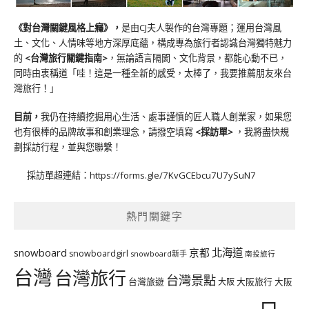
《對台灣關鍵風格上癮》
，
是由CJ夫人製作的台灣專題；運用台灣風
土、文化、人情味等地方深厚底蘊，構成專為旅行者認識台灣獨特魅力
的
<台灣旅行關鍵指南>
，無論語言隔閡、文化背景，都能心動不已，
同時由衷稱道「哇！這是一種全新的感受，太棒了，我要推薦朋友來台
灣旅行！」
目前，
我仍在持續挖掘用心生活、處事謹慎的匠人職人創業家，如果您
也有很棒的品牌故事和創業理念，請撥空填寫
<
採訪單
>
，我將盡快規
劃採訪行程，並與您聯繫！
採訪單超連結：
https://forms.gle/7KvGCEbcu7U7ySuN7
熱門關鍵字
北海道
snowboard
京都
snowboardgirl
snowboard新手
南投旅行
台灣
台灣旅行
台灣景點
台灣旅遊
大阪旅行
大阪
大阪