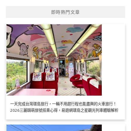
即時熱門文章
一天完成台灣環島旅行，一輛不用趕行程也能盡興的火車旅行！
2026三麗鷗萌旅號搭乘心得，易遊網環島之星觀光列車體驗解析