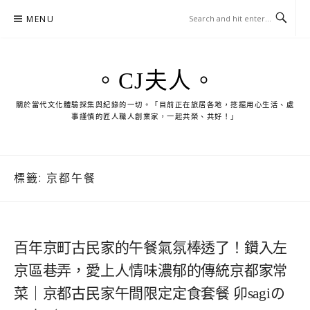
Skip
MENU
to
content
。CJ夫人。
關於當代文化體驗採集與紀錄的一切。「目前正在旅居各地，挖掘用心生活、處
事謹慎的匠人職人創業家，一起共榮、共好！」
標籤:
京都午餐
百年京町古民家的午餐氣氛棒透了！鑽入左
京區巷弄，愛上人情味濃郁的傳統京都家常
菜｜京都古民家午間限定定食套餐 卯sagiの