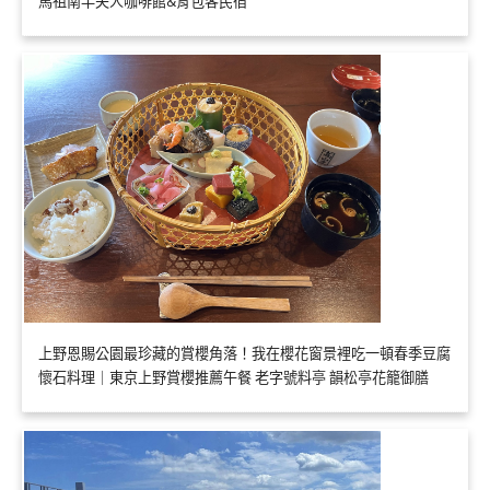
馬祖南竿夫人咖啡館&背包客民宿
上野恩賜公園最珍藏的賞櫻角落！我在櫻花窗景裡吃一頓春季豆腐
懷石料理｜東京上野賞櫻推薦午餐 老字號料亭 韻松亭花籠御膳