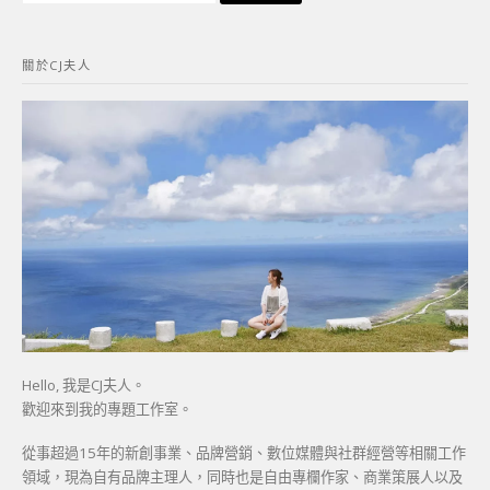
關
鍵
關於CJ夫人
字:
Hello, 我是CJ夫人。
歡迎來到我的專題工作室。
從事超過15年的新創事業、品牌營銷、數位媒體與社群經營等相關工作
領域，現為自有品牌主理人，同時也是自由專欄作家、商業策展人以及