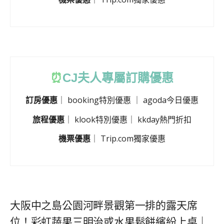
⏰
CJ
夫人專屬訂購優惠
訂房優惠
｜
booking特別優惠
｜
agoda今日優惠
旅程優惠
｜
klook特別優惠
｜
kkday熱門折扣
機票優惠
｜
Trip.com獨家優惠
大阪中之島公園河畔景觀第一排的露天席
位！彩虹蔬果三明治或水果鬆餅繽紛上桌｜