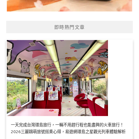
即時熱門文章
一天完成台灣環島旅行，一輛不用趕行程也能盡興的火車旅行！
2026三麗鷗萌旅號搭乘心得，易遊網環島之星觀光列車體驗解析