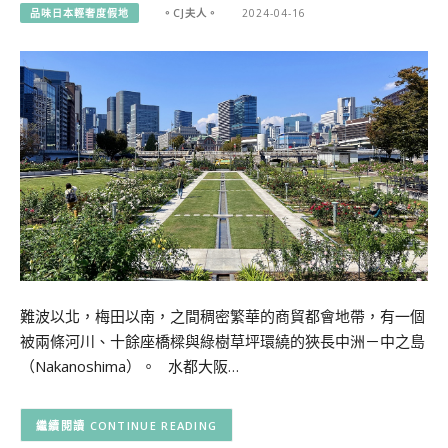
品味日本輕奢度假地
。CJ夫人。
2024-04-16
難波以北，梅田以南，之間稠密繁華的商貿都會地帶，有一個
被兩條河川、十餘座橋樑與綠樹草坪環繞的狹長中洲－中之島
（Nakanoshima）。 水都大阪…
CONTINUE READING