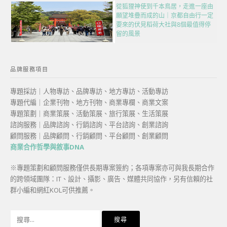
從狐狸神使到千本鳥居，走進一座由
願望堆疊而成的山｜京都自由行一定
要來的伏見稻荷大社與8個最值得停
留的風景
品牌服務項目
專題採訪｜人物專訪、品牌專訪、地方專訪、活動專訪
專題代編｜企業刊物、地方刊物、商業專欄、商業文案
專題策劃｜商業策展、活動策展、旅行策展、生活策展
諮詢服務｜品牌諮詢、行銷諮詢、平台諮詢、創業諮詢
顧問服務｜品牌顧問、行銷顧問、平台顧問、創業顧問
商業合作哲學與敘事DNA
※專題策劃和顧問服務僅供長期專案簽約；各項專案亦可與我長期合作
的跨領域團隊：IT、設計、攝影、廣告、媒體共同協作，另有信賴的社
群小編和網紅KOL可供推薦。
搜
尋