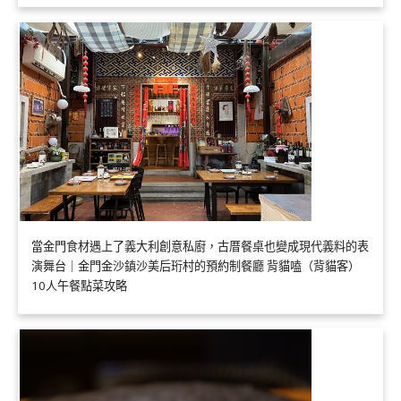
當金門食材遇上了義大利創意私廚，古厝餐桌也變成現代義料的表
演舞台｜金門金沙鎮沙美后珩村的預約制餐廳 背貓嗑（背貓客）
10人午餐點菜攻略