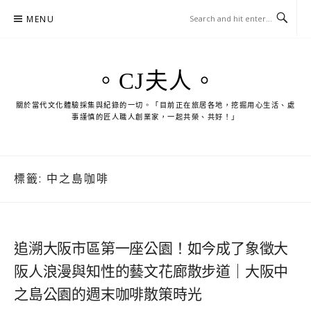
Skip
MENU
to
content
。CJ夫人。
關於當代文化體驗採集與紀錄的一切。「目前正在旅居各地，挖掘用心生活、處
事謹慎的匠人職人創業家，一起共榮、共好！」
標籤:
中之島咖啡
追溯大阪市區第一座公園！如今成了象徵大
阪人浪漫與知性的藝文花廊散步道｜大阪中
之島公園的週末咖啡散策時光