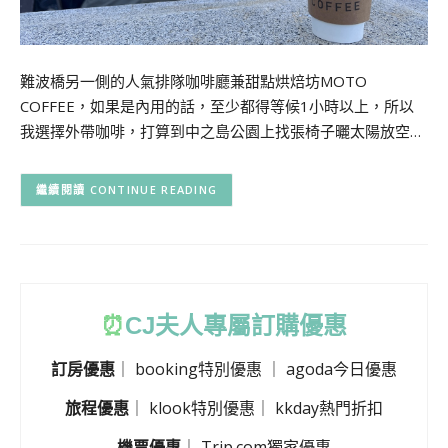
難波橋另一側的人氣排隊咖啡廳兼甜點烘焙坊MOTO
COFFEE，如果是內用的話，至少都得等候1小時以上，所以
我選擇外帶咖啡，打算到中之島公園上找張椅子曬太陽放空…
CONTINUE READING
⏰
CJ
夫人專屬訂購優惠
訂房優惠
｜
booking特別優惠
｜
agoda今日優惠
旅程優惠
｜
klook特別優惠
｜
kkday熱門折扣
機票優惠
｜
Trip.com獨家優惠