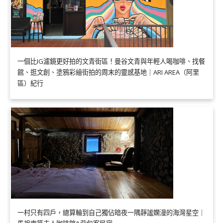
一個比IG濾鏡更好拍的文青街區！曼谷文青與年輕人喝咖啡、找餐
館、逛文創、塗鴉彩繪街拍的周末的靈感基地｜ARI AREA（阿里
區）紀行
一村只有四戶，總算輪到自己獨佔暗夜一隅靜謐嫻漫的海灣星空｜