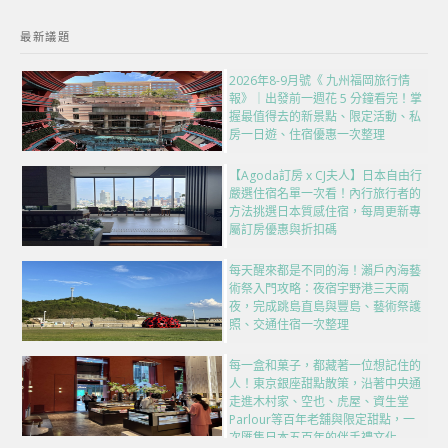
最新議題
2026年8-9月號《 九州福岡旅行情
報》｜出發前一週花 5 分鐘看完！掌
握最值得去的新景點、限定活動、私
房一日遊、住宿優惠一次整理
【Agoda訂房 x CJ夫人】日本自由行
嚴選住宿名單一次看！內行旅行者的
方法挑選日本質感住宿，每周更新專
屬訂房優惠與折扣碼
每天醒來都是不同的海！瀨戶內海藝
術祭入門攻略：夜宿宇野港三天兩
夜，完成跳島直島與豐島、藝術祭護
照、交通住宿一次整理
每一盒和菓子，都藏著一位想記住的
人！東京銀座甜點散策，沿著中央通
走進木村家、空也、虎屋、資生堂
Parlour等百年老舖與限定甜點，一
次匯集日本五百年的伴手禮文化