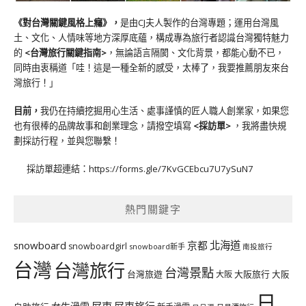
《對台灣關鍵風格上癮》
，
是由CJ夫人製作的台灣專題；運用台灣風
土、文化、人情味等地方深厚底蘊，構成專為旅行者認識台灣獨特魅力
的
<台灣旅行關鍵指南>
，無論語言隔閡、文化背景，都能心動不已，
同時由衷稱道「哇！這是一種全新的感受，太棒了，我要推薦朋友來台
灣旅行！」
目前，
我仍在持續挖掘用心生活、處事謹慎的匠人職人創業家，如果您
也有很棒的品牌故事和創業理念，請撥空填寫
<
採訪單
>
，我將盡快規
劃採訪行程，並與您聯繫！
採訪單超連結：
https://forms.gle/7KvGCEbcu7U7ySuN7
熱門關鍵字
北海道
snowboard
京都
snowboardgirl
snowboard新手
南投旅行
台灣
台灣旅行
台灣景點
台灣旅遊
大阪旅行
大阪
大阪
日
屏東
屏東旅行