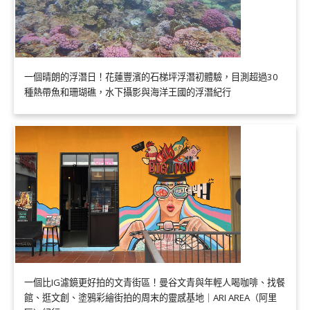
一個晴朗的浮潛日！花蓮豐濱的石梯坪浮潛初體驗，目測超過30
種熱帶魚和珊瑚礁，水下攝影與海洋王國的浮潛紀行
一個比IG濾鏡更好拍的文青街區！曼谷文青與年輕人喝咖啡、找餐
館、逛文創、塗鴉彩繪街拍的周末的靈感基地｜ARI AREA（阿里