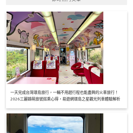
一天完成台灣環島旅行，一輛不用趕行程也能盡興的火車旅行！
2026三麗鷗萌旅號搭乘心得，易遊網環島之星觀光列車體驗解析