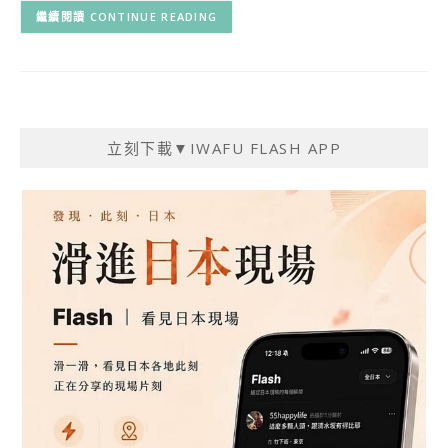
CONTINUE READING
立刻下載▼IWAFU FLASH APP