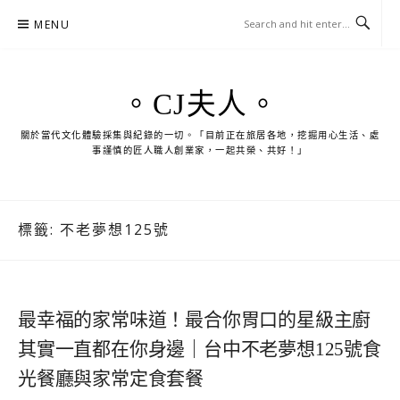
Skip
MENU
to
content
。CJ夫人。
關於當代文化體驗採集與紀錄的一切。「目前正在旅居各地，挖掘用心生活、處
事謹慎的匠人職人創業家，一起共榮、共好！」
標籤:
不老夢想125號
最幸福的家常味道！最合你胃口的星級主廚
其實一直都在你身邊｜台中不老夢想125號食
光餐廳與家常定食套餐