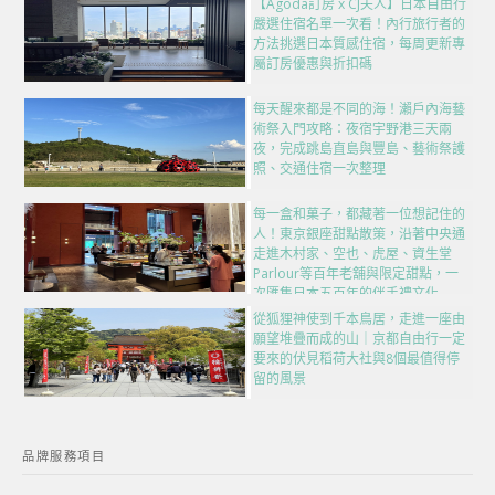
【Agoda訂房 x CJ夫人】日本自由行
嚴選住宿名單一次看！內行旅行者的
方法挑選日本質感住宿，每周更新專
屬訂房優惠與折扣碼
每天醒來都是不同的海！瀨戶內海藝
術祭入門攻略：夜宿宇野港三天兩
夜，完成跳島直島與豐島、藝術祭護
照、交通住宿一次整理
每一盒和菓子，都藏著一位想記住的
人！東京銀座甜點散策，沿著中央通
走進木村家、空也、虎屋、資生堂
Parlour等百年老舖與限定甜點，一
次匯集日本五百年的伴手禮文化
從狐狸神使到千本鳥居，走進一座由
願望堆疊而成的山｜京都自由行一定
要來的伏見稻荷大社與8個最值得停
留的風景
品牌服務項目