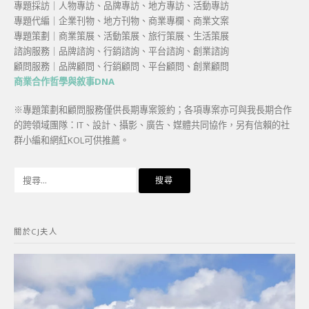
專題採訪｜人物專訪、品牌專訪、地方專訪、活動專訪
專題代編｜企業刊物、地方刊物、商業專欄、商業文案
專題策劃｜商業策展、活動策展、旅行策展、生活策展
諮詢服務｜品牌諮詢、行銷諮詢、平台諮詢、創業諮詢
顧問服務｜品牌顧問、行銷顧問、平台顧問、創業顧問
商業合作哲學與敘事DNA
※專題策劃和顧問服務僅供長期專案簽約；各項專案亦可與我長期合作
的跨領域團隊：IT、設計、攝影、廣告、媒體共同協作，另有信賴的社
群小編和網紅KOL可供推薦。
搜
尋
關
鍵
關於CJ夫人
字: