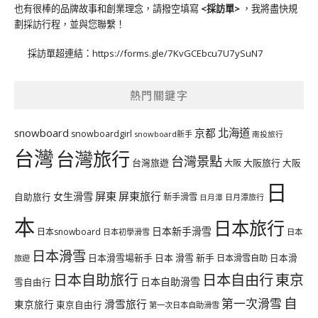
也有很棒的品牌故事和創業理念，請撥空填寫
<
採訪單
>
，我將盡快規
劃採訪行程，並與您聯繫！
採訪單超連結：
https://forms.gle/7KvGCEbcu7U7ySuN7
熱門關鍵字
北海道
snowboard
京都
snowboardgirl
snowboard新手
南投旅行
台灣
台灣旅行
台灣景點
台灣旅遊
大阪旅行
大阪
大阪
日
屏東
屏東旅行
女生滑雪
自助旅行
新手滑雪
日月潭旅行
日月潭
本
日本旅行
日本新手滑雪
日本snowboard
日本初學滑雪
日本
日本滑雪
日本滑雪場新手
日本 滑雪 新手
日本滑雪自助
日本滑
旅遊
日本自由行
日本自助旅行
東京
日本自助滑雪
雪自由行
自
第一次滑雪
滑雪旅行
東京旅行
東京自由行
第一次日本自助滑雪