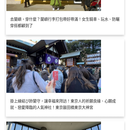
去蘭嶼，穿什麼？蘭嶼行李打包帶好帶滿！女生騎車、玩水、防曬
穿搭都顧到了
掛上縁結び鈴蘭守，讓幸福來拜訪！東京人的祈願良緣、心願成
就、戀愛降臨的人氣神社！東京飯田橋東京大神宮