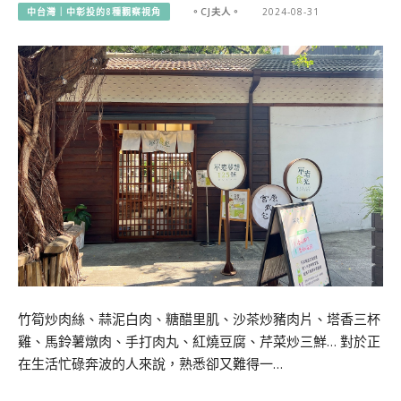
中台灣｜中彰投的8種觀察視角
。CJ夫人。
2024-08-31
竹筍炒肉絲、蒜泥白肉、糖醋里肌、沙茶炒豬肉片、塔香三杯
雞、馬鈴薯燉肉、手打肉丸、紅燒豆腐、芹菜炒三鮮… 對於正
在生活忙碌奔波的人來說，熟悉卻又難得一…