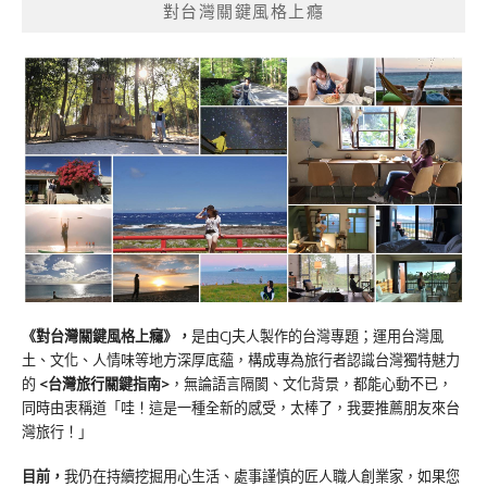
對台灣關鍵風格上癮
《對台灣關鍵風格上癮》
，
是由CJ夫人製作的台灣專題；運用台灣風
土、文化、人情味等地方深厚底蘊，構成專為旅行者認識台灣獨特魅力
的
<台灣旅行關鍵指南>
，無論語言隔閡、文化背景，都能心動不已，
同時由衷稱道「哇！這是一種全新的感受，太棒了，我要推薦朋友來台
灣旅行！」
目前，
我仍在持續挖掘用心生活、處事謹慎的匠人職人創業家，如果您